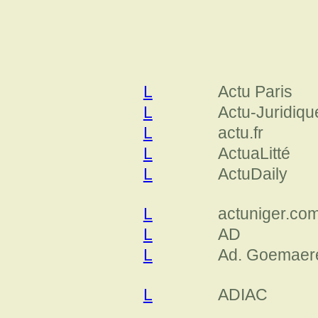
L
Actu Paris
L
Actu-Juridiqu
L
actu.fr
L
ActuaLitté
L
ActuDaily
L
actuniger.co
L
AD
L
Ad. Goemaer
L
ADIAC