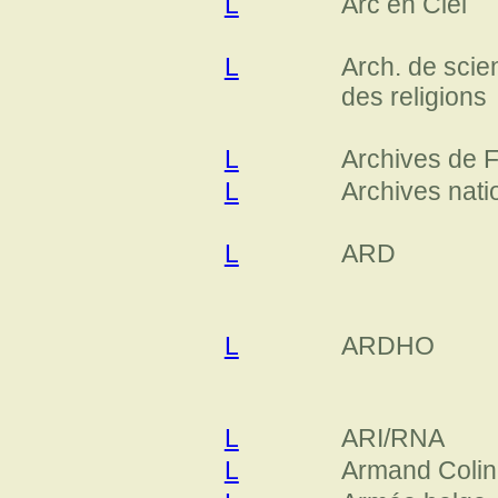
L
Arc en Ciel
L
Arch. de scie
des religions
L
Archives de 
L
Archives nati
L
ARD
L
ARDHO
L
ARI/RNA
L
Armand Colin