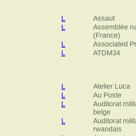
L
Assaut
L
Assemblée na
(France)
L
Associated P
L
ATDM34
L
Atelier Luca
L
Au Poste
L
Auditorat milit
belge
L
Auditorat milit
rwandais