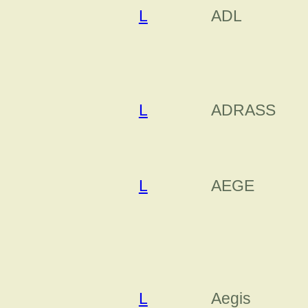
L
ADL
L
ADRASS
L
AEGE
L
Aegis