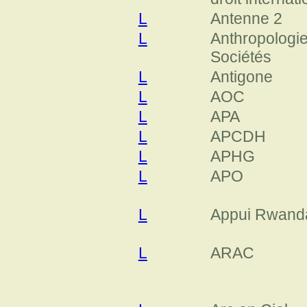
L
Antenne 2
L
Anthropologie
Sociétés
L
Antigone
L
AOC
L
APA
L
APCDH
L
APHG
L
APO
L
Appui Rwand
L
ARAC