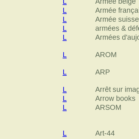
L
Armée belge
L
Armée frança
L
Armée suisse
L
armées & déf
L
Armées d'aujo
L
AROM
L
ARP
L
Arrêt sur ima
L
Arrow books
L
ARSOM
L
Art-44