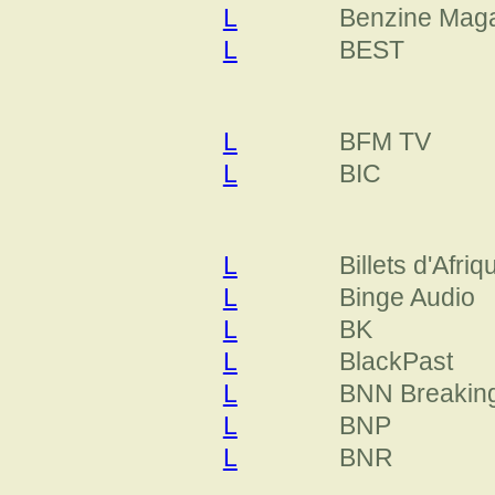
L
Benzine Mag
L
BEST
L
BFM TV
L
BIC
L
Billets d'Afriq
L
Binge Audio
L
BK
L
BlackPast
L
BNN Breakin
L
BNP
L
BNR