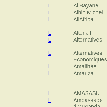
L
Al Bayane
L
Albin Michel
L
AllAfrica
L
Alter JT
L
Alternatives
L
Alternatives
Economiques
L
Amalthée
L
Amariza
L
AMASASU
L
Ambassade
d'Ouganda,