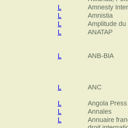
L
Amnesty Inter
L
Amnistia
L
Amplitude du 
L
ANATAP
L
ANB-BIA
L
ANC
L
Angola Press
L
Annales
L
Annuaire fran
droit internati