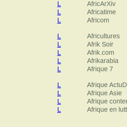
L
AfricArXiv
L
Africatime
L
Africom
L
Africultures
L
Afrik Soir
L
Afrik.com
L
Afrikarabia
L
Afrique 7
L
Afrique ActuD
L
Afrique Asie
L
Afrique cont
L
Afrique en lut