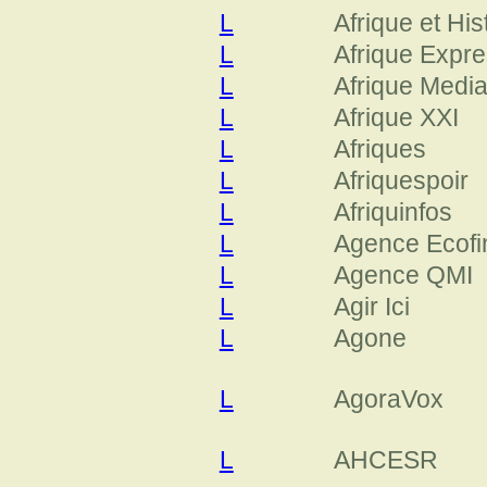
L
Afrique et His
L
Afrique Expr
L
Afrique Medi
L
Afrique XXI
L
Afriques
L
Afriquespoir
L
Afriquinfos
L
Agence Ecofi
L
Agence QMI
L
Agir Ici
L
Agone
L
AgoraVox
L
AHCESR