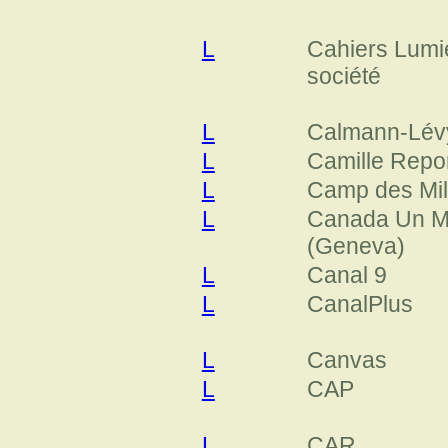
L
Cahiers Lumi
société
L
Calmann-Lév
L
Camille Repo
L
Camp des Mil
L
Canada Un M
(Geneva)
L
Canal 9
L
CanalPlus
L
Canvas
L
CAP
L
CAR