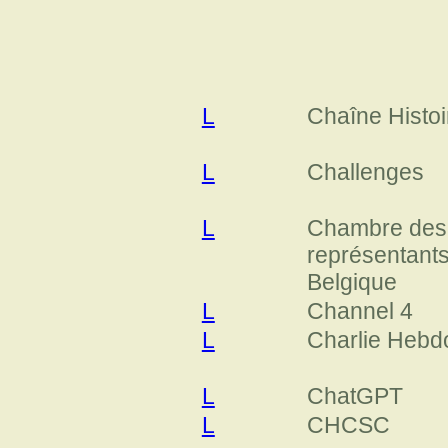
L
Chaîne Histoi
L
Challenges
L
Chambre des
représentant
Belgique
L
Channel 4
L
Charlie Hebd
L
ChatGPT
L
CHCSC