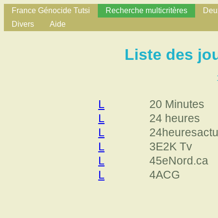
France Génocide Tutsi
Recherche multicritères
Deux
Divers
Aide
Liste des j
L
20 Minutes
L
24 heures
L
24heuresact
L
3E2K Tv
L
45eNord.ca
L
4ACG