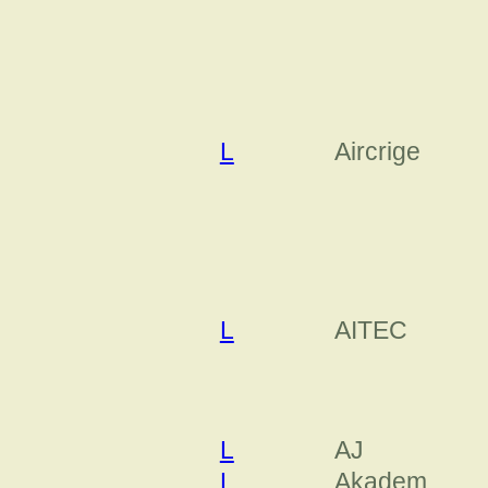
L
Aircrige
L
AITEC
L
AJ
L
Akadem