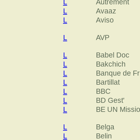
L
Autrement
L
Avaaz
L
Aviso
L
AVP
L
Babel Doc
L
Bakchich
L
Banque de F
L
Bartillat
L
BBC
L
BD Gest'
L
BE UN Missi
L
Belga
L
Belin