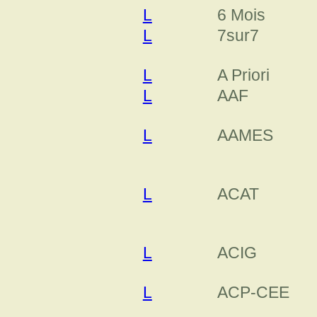
L
6 Mois
L
7sur7
L
A Priori
L
AAF
L
AAMES
L
ACAT
L
ACIG
L
ACP-CEE