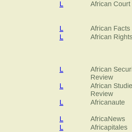
L
African Court
L
African Facts
L
African Right
L
African Secur
Review
L
African Studi
Review
L
Africanaute
L
AfricaNews
L
Africapitales