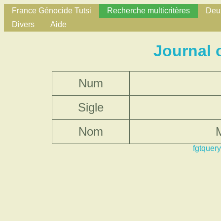
France Génocide Tutsi
Recherche multicritères
Deux
Divers
Aide
Journal 
Num
Sigle
Nom
M
fgtquery