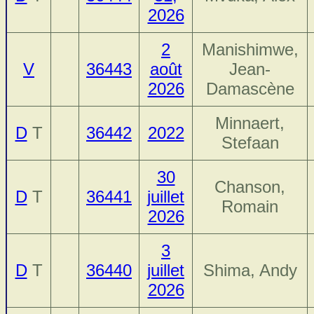
2026
2
Manishimwe,
V
36443
août
Jean-
2026
Damascène
Minnaert,
D
T
36442
2022
Stefaan
30
Chanson,
D
T
36441
juillet
Romain
2026
3
D
T
36440
juillet
Shima, Andy
2026