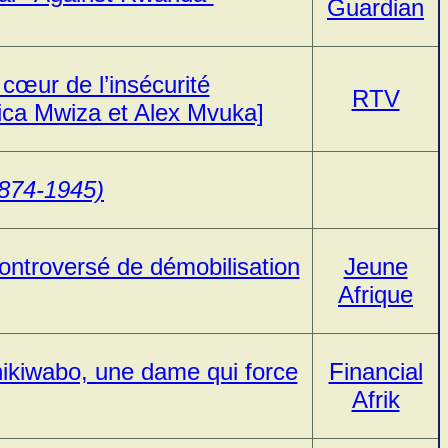
Guardian
œur de l’insécurité
RTV
ica Mwiza et Alex Mvuka]
1874-1945)
ontroversé de démobilisation
Jeune
Afrique
hikiwabo, une dame qui force
Financial
Afrik