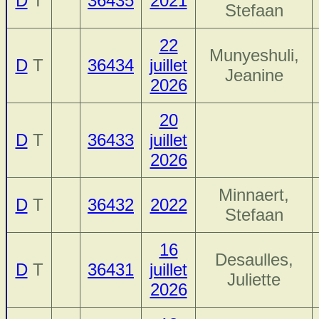
D
T
36435
2021
Stefaan
22
Munyeshuli,
D
T
36434
juillet
Jeanine
2026
20
D
T
36433
juillet
2026
Minnaert,
D
T
36432
2022
Stefaan
16
Desaulles,
D
T
36431
juillet
Juliette
2026