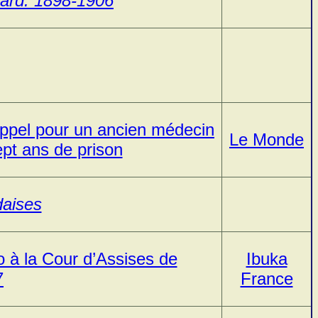
rard. 1898-1906
appel pour un ancien médecin
Le Monde
pt ans de prison
daises
à la Cour d’Assises de
Ibuka
7
France