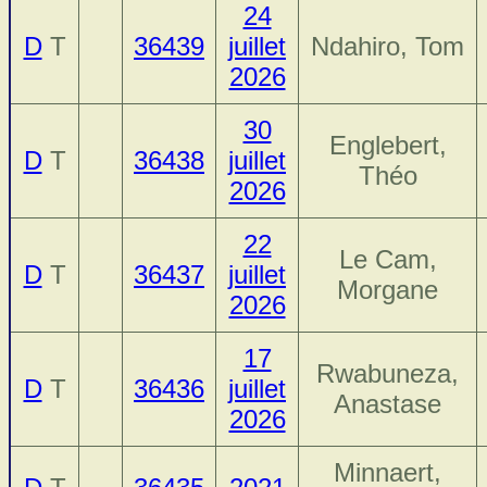
24
D
T
36439
juillet
Ndahiro, Tom
2026
30
Englebert,
D
T
36438
juillet
Théo
2026
22
Le Cam,
D
T
36437
juillet
Morgane
2026
17
Rwabuneza,
D
T
36436
juillet
Anastase
2026
Minnaert,