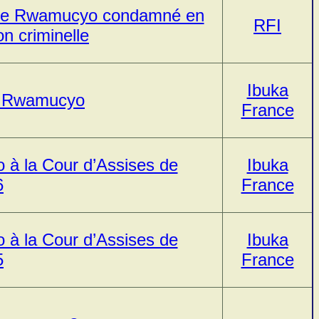
ène Rwamucyo condamné en
RFI
on criminelle
Ibuka
e Rwamucyo
France
à la Cour d’Assises de
Ibuka
6
France
à la Cour d’Assises de
Ibuka
5
France