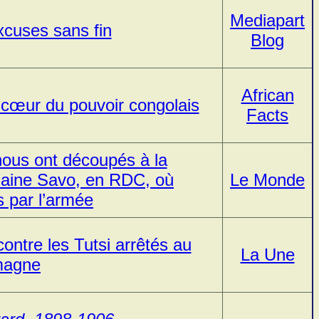
Mediapart
xcuses sans fin
Blog
African
cœur du pouvoir congolais
Facts
nous ont découpés à la
laine Savo, en RDC, où
Le Monde
s par l’armée
ntre les Tutsi arrêtés au
La Une
magne