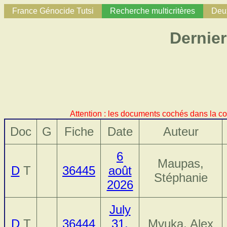
France Génocide Tutsi
Recherche multicritères
Deux
Dernier
Attention : les documents cochés dans la co
Doc
G
Fiche
Date
Auteur
6
Maupas,
D
T
36445
août
Stéphanie
2026
July
D
T
36444
31,
Mvuka, Alex