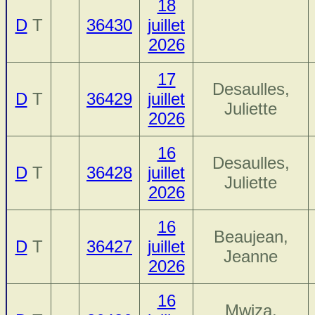
18
D
T
36430
juillet
2026
17
Desaulles,
D
T
36429
juillet
Juliette
2026
16
Desaulles,
D
T
36428
juillet
Juliette
2026
16
Beaujean,
D
T
36427
juillet
Jeanne
2026
16
Mwiza,