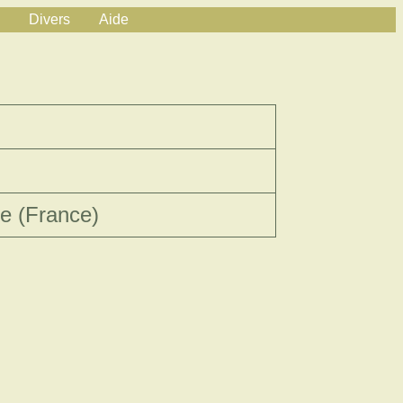
Divers
Aide
re (France)