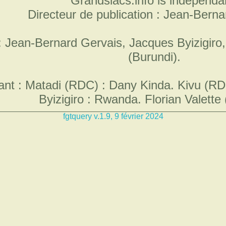
Grandslacs.info is independa
Directeur de publication : Jean-Bern
 : Jean-Bernard Gervais, Jacques Byizigi
(Burundi).
nt : Matadi (RDC) : Dany Kinda. Kivu (R
Byizigiro : Rwanda. Florian Valette
fgtquery v.1.9, 9 février 2024