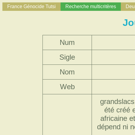
France Génocide Tutsi
Recherche multicritères
Deux
Jo
Num
Sigle
Nom
Web
grandslacs.
été créé 
africaine e
dépend ni ne