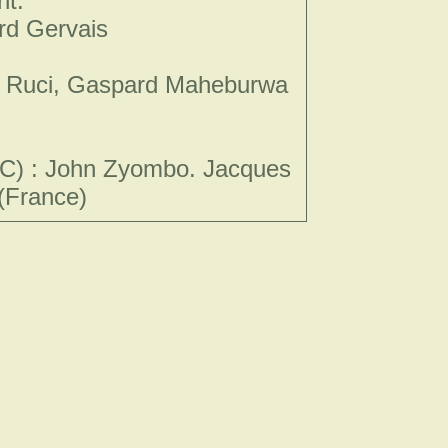
nt.
ard Gervais
ro, Ruci, Gaspard Maheburwa
DC) : John Zyombo. Jacques
 (France)