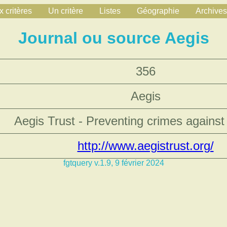
 critères
Un critère
Listes
Géographie
Archives
Journal ou source Aegis
356
Aegis
Aegis Trust - Preventing crimes agains
http://www.aegistrust.org/
fgtquery v.1.9, 9 février 2024