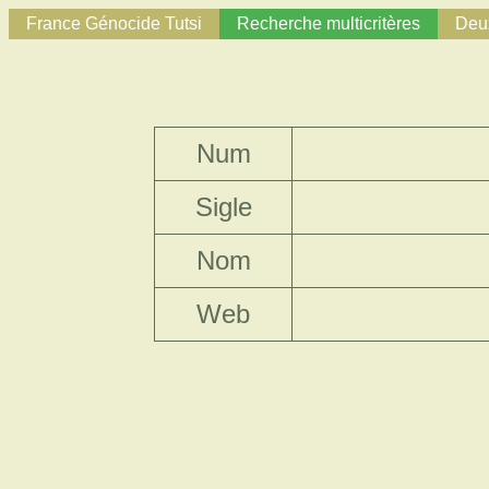
France Génocide Tutsi
Recherche multicritères
Deux
Num
Sigle
Nom
Web