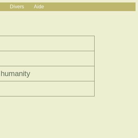
Divers
Aide
t humanity