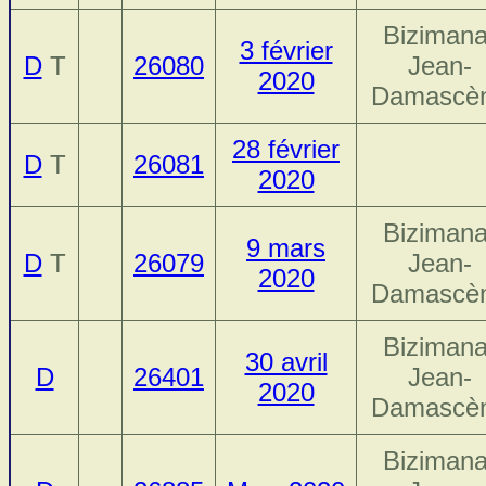
Bizimana
3 février
D
T
26080
Jean-
2020
Damascè
28 février
D
T
26081
2020
Bizimana
9 mars
D
T
26079
Jean-
2020
Damascè
Bizimana
30 avril
D
26401
Jean-
2020
Damascè
Bizimana