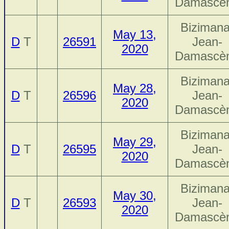
Damascè
Bizimana
May 13,
D
T
26591
Jean-
2020
Damascè
Bizimana
May 28,
D
T
26596
Jean-
2020
Damascè
Bizimana
May 29,
D
T
26595
Jean-
2020
Damascè
Bizimana
May 30,
D
T
26593
Jean-
2020
Damascè