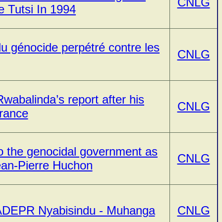
CNLG
 Tutsi In 1994
u génocide perpétré contre les
CNLG
Rwabalinda’s report after his
CNLG
France
to the genocidal government as
CNLG
ean-Pierre Huchon
 ADEPR Nyabisindu - Muhanga
CNLG