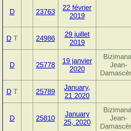
22 février
D
23763
2019
29 juillet
D
T
24986
2019
Bizimana
19 janvier
D
25778
Jean-
2020
Damascè
January,
D
T
25789
21 2020
Bizimana
January
D
25810
Jean-
25, 2020
Damascè