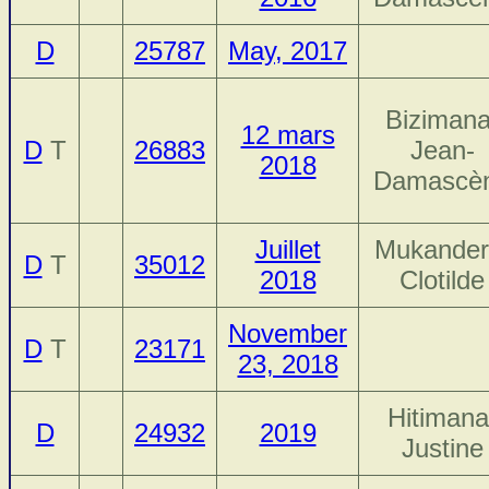
D
25787
May, 2017
Bizimana
12 mars
D
T
26883
Jean-
2018
Damascè
Juillet
Mukander
D
T
35012
2018
Clotilde
November
D
T
23171
23, 2018
Hitimana
D
24932
2019
Justine