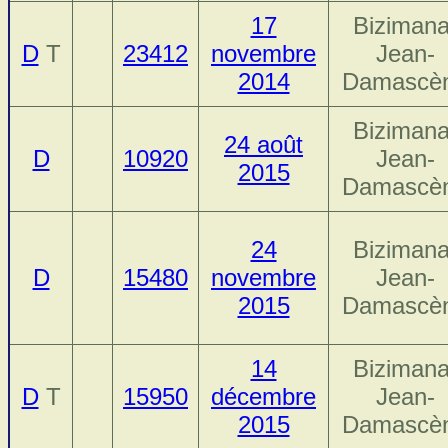
17
Bizimana
D
T
23412
novembre
Jean-
2014
Damascè
Bizimana
24 août
D
10920
Jean-
2015
Damascè
24
Bizimana
D
15480
novembre
Jean-
2015
Damascè
14
Bizimana
D
T
15950
décembre
Jean-
2015
Damascè