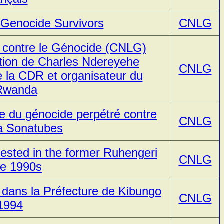
 Genocide Survivors
CNLG
 contre le Génocide (CNLG)
ition de Charles Ndereyehe
CNLG
 la CDR et organisateur du
 Rwanda
ire du génocide perpétré contre
CNLG
 la Sonatubes
tested in the former Ruhengeri
CNLG
ce 1990s
 dans la Préfecture de Kibungo
CNLG
1994