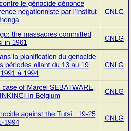
 contre le génocide dénonce
ence négationniste par l'Institut
CNLG
shonga
ungo: the massacres committed
CNLG
si in 1961
s la planification du génocide
es périodes allant du 13 au 19
CNLG
 1991 à 1994
 the case of Marcel SEBATWARE,
CNLG
INKINGI in Belgium
ocide against the Tutsi : 19-25
CNLG
1-1994