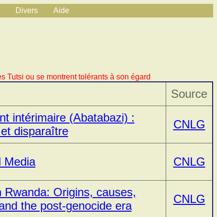
Divers
Aide
s Tutsi ou se montrent tolérants à son égard
Source
 intérimaire (Abatabazi) :
CNLG
et disparaître
d Media
CNLG
n Rwanda: Origins, causes,
CNLG
and the post-genocide era