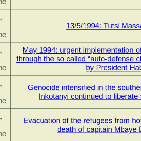
ne
,
13/5/1994: Tutsi Mass
ne
,
May 1994: urgent implementation of 
through the so called “auto-defense c
ne
by President Ha
,
Genocide intensified in the southe
Inkotanyi continued to liberate
ne
,
Evacuation of the refugees from hot
death of capitain Mbaye
ne