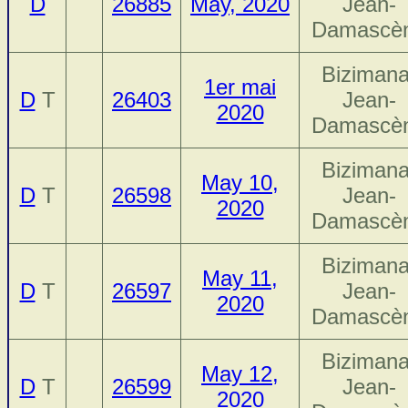
D
26885
May, 2020
Jean-
Damascè
Bizimana
1er mai
D
T
26403
Jean-
2020
Damascè
Bizimana
May 10,
D
T
26598
Jean-
2020
Damascè
Bizimana
May 11,
D
T
26597
Jean-
2020
Damascè
Bizimana
May 12,
D
T
26599
Jean-
2020