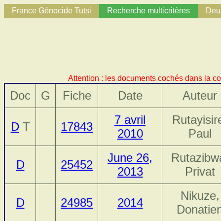
France Génocide Tutsi
Recherche multicritères
Deux
Attention : les documents cochés dans la co
Doc
G
Fiche
Date
Auteur
7 avril
Rutayisir
D
T
17843
2010
Paul
June 26,
Rutazibw
D
25452
2013
Privat
Nikuze,
D
24985
2014
Donatie