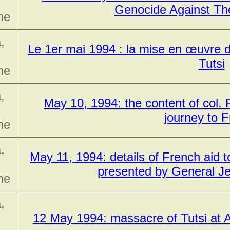
Genocide Against The
ne
,
Le 1er mai 1994 : la mise en œuvre d
Tutsi
ne
,
May 10, 1994: the content of col. 
journey to 
ne
,
May 11, 1994: details of French aid 
presented by General J
ne
,
12 May 1994: massacre of Tutsi at