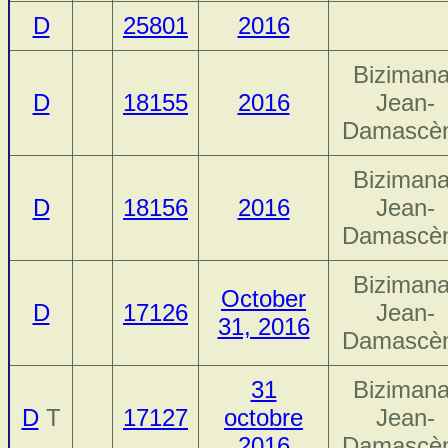
D
25801
2016
Bizimana
D
18155
2016
Jean-
Damascè
Bizimana
D
18156
2016
Jean-
Damascè
Bizimana
October
D
17126
Jean-
31, 2016
Damascè
31
Bizimana
D
T
17127
octobre
Jean-
2016
Damascè