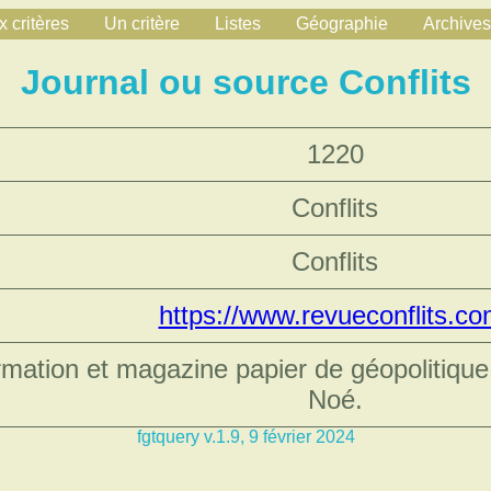
 critères
Un critère
Listes
Géographie
Archives
Journal ou source Conflits
1220
Conflits
Conflits
https://www.revueconflits.co
ormation et magazine papier de géopolitiqu
Noé.
fgtquery v.1.9, 9 février 2024