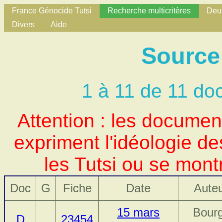
France Génocide Tutsi
Recherche multicritères
Deux
Divers
Aide
Source
1 à 11 de 11 do
Attention : les docume
expriment l'idéologie d
les Tutsi ou se mont
Doc
G
Fiche
Date
Aute
15 mars
Bourg
D
23454