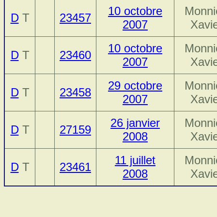
10 octobre
Monni
D
T
23457
2007
Xavi
10 octobre
Monni
D
T
23460
2007
Xavi
29 octobre
Monni
D
T
23458
2007
Xavi
26 janvier
Monni
D
T
27159
2008
Xavi
11 juillet
Monni
D
T
23461
2008
Xavi