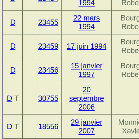
1994
Robe
22 mars
Bourg
D
23455
1994
Robe
Bourg
D
23459
17 juin 1994
Robe
15 janvier
Bourg
D
23456
1997
Robe
20
D
T
30755
septembre
2006
29 janvier
Monni
D
T
18556
2007
Xavi