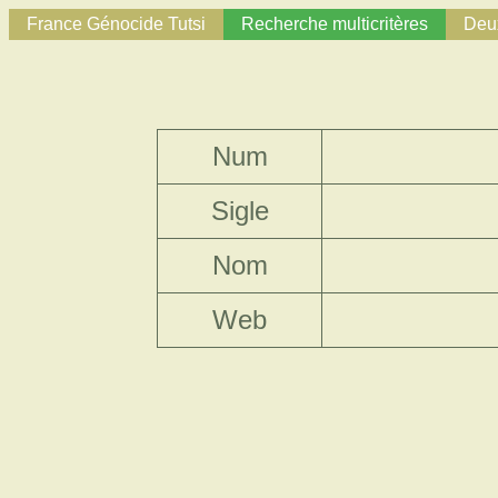
France Génocide Tutsi
Recherche multicritères
Deux
Num
Sigle
Nom
Web