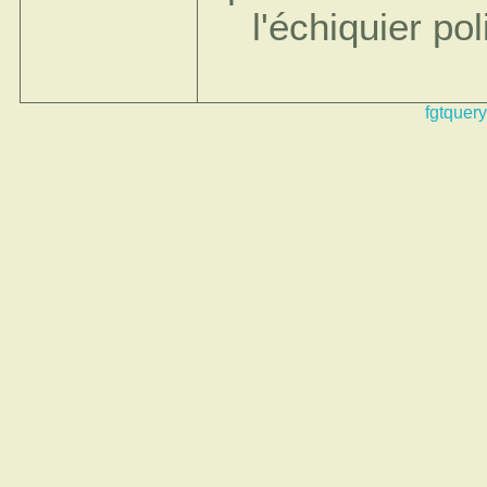
l'échiquier po
fgtquery