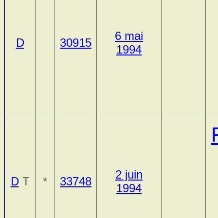
6 mai
D
30915
1994
2 juin
D
T
*
33748
1994