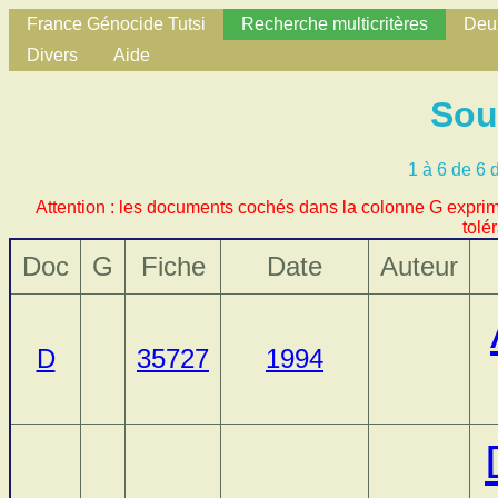
France Génocide Tutsi
Recherche multicritères
Deux
Divers
Aide
Sou
1 à 6 de 6
Attention : les documents cochés dans la colonne G exprime
tolé
Doc
G
Fiche
Date
Auteur
D
35727
1994