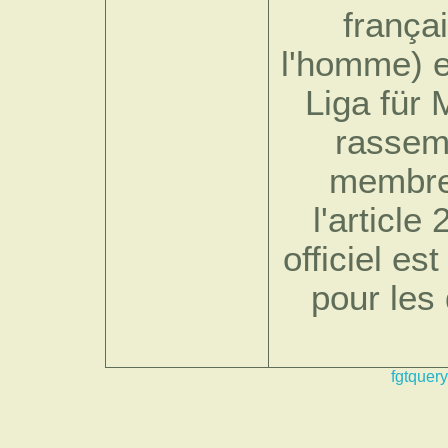
frança
l'homme) e
Liga für
rassem
membre
l'article
officiel es
pour les 
fgtquery