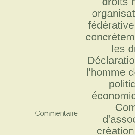
droits
organisa
fédérative
concrèteme
les d
Déclaratio
l'homme de
polit
économiqu
Com
Commentaire
d'asso
création