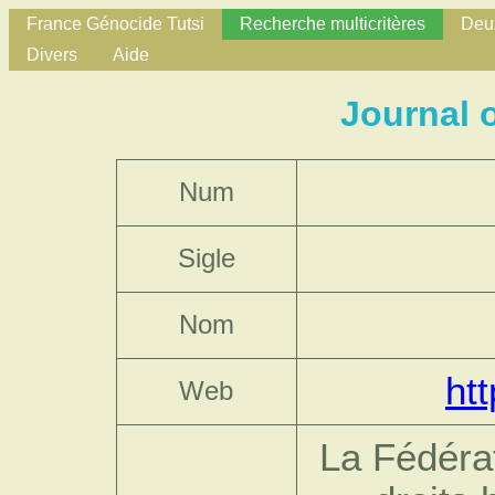
France Génocide Tutsi
Recherche multicritères
Deux
Divers
Aide
Journal 
Num
Sigle
Nom
htt
Web
La Fédérat