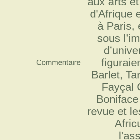
aux arts e
d'Afrique 
à Paris,
sous l’im
d’unive
figuraie
Commentaire
Barlet, Ta
Fayçal 
Boniface
revue et le
Afric
l'as