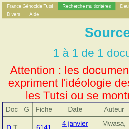
France Génocide Tutsi
Recherche multicritères
Deux
Divers
Aide
Source 
1 à 1 de 1 doc
Attention : les docume
expriment l'idéologie d
les Tutsi ou se mont
Doc
G
Fiche
Date
Auteur
4 janvier
Mwasa,
D
T
6141