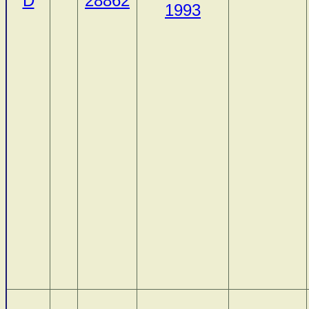
D
28862
1993