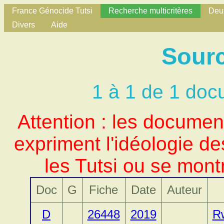
France Génocide Tutsi
Recherche multicritères
Deux
Divers
Aide
Sour
1 à 1 de 1 doc
Attention : les docume
expriment l'idéologie d
les Tutsi ou se mont
Doc
G
Fiche
Date
Auteur
D
26448
2019
R