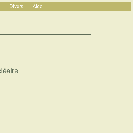
Divers
Aide
léaire