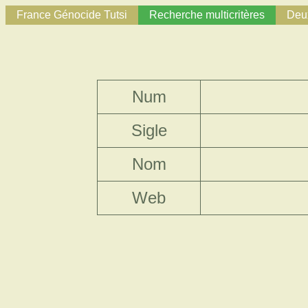
France Génocide Tutsi
Recherche multicritères
Deux
Num
Sigle
Nom
Web