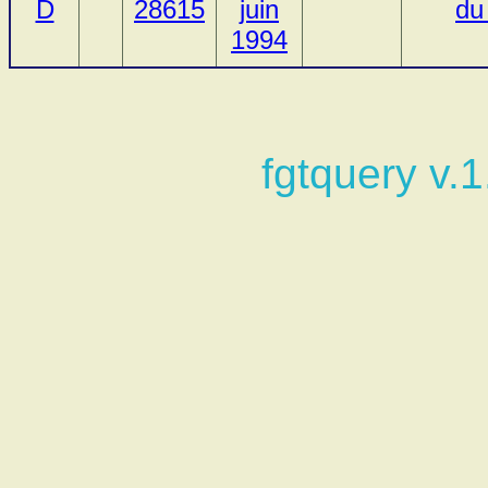
D
28615
juin
du
1994
fgtquery v.1