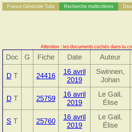
France Génocide Tutsi
Recherche multicritères
Deux
Attention : les documents cochés dans la co
Doc
G
Fiche
Date
Auteur
16 avril
Swinnen,
D
T
24416
2019
Johan
16 avril
Le Gall,
D
T
25759
2019
Élise
16 avril
Le Gall,
S
T
25760
2019
Élise