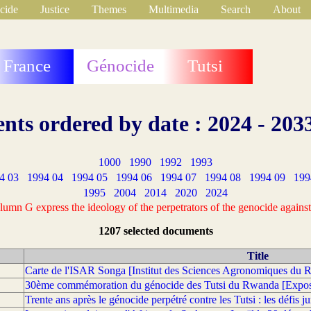
cide
Justice
Themes
Multimedia
Search
About
France
Génocide
Tutsi
ts ordered by date : 2024 - 203
1000
1990
1992
1993
4 03
1994 04
1994 05
1994 06
1994 07
1994 08
1994 09
199
1995
2004
2014
2020
2024
mn G express the ideology of the perpetrators of the genocide against 
1207 selected documents
Title
Carte de l'ISAR Songa [Institut des Sciences Agronomiques du
30ème commémoration du génocide des Tutsi du Rwanda [Exposi
Trente ans après le génocide perpétré contre les Tutsi : les défis j