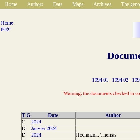
Home
Authors
Date
Maps
Archives
The geno
Home
page
Documen
1994 01
1994 02
199
Warning: the documents checked in colu
T
G
Date
Author
C
2024
D
Janvier 2024
D
2024
Hochmann, Thomas