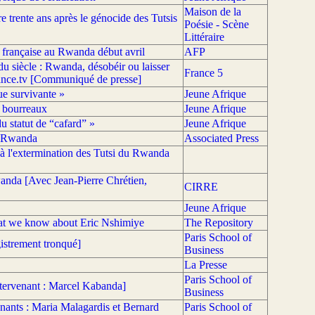
Maison de la
trente ans après le génocide des Tutsis
Poésie - Scène
Littéraire
 française au Rwanda début avril
AFP
u siècle : Rwanda, désobéir ou laisser
France 5
france.tv [Communiqué de presse]
e survivante »
Jeune Afrique
s bourreaux
Jeune Afrique
u statut de “cafard” »
Jeune Afrique
u Rwanda
Associated Press
 à l'extermination des Tutsi du Rwanda
wanda [Avec Jean-Pierre Chrétien,
CIRRE
Jeune Afrique
at we know about Eric Nshimiye
The Repository
Paris School of
gistrement tronqué]
Business
La Presse
Paris School of
Intervenant : Marcel Kabanda]
Business
venants : Maria Malagardis et Bernard
Paris School of