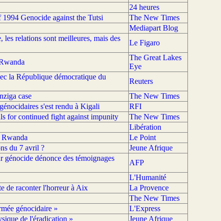
24 heures
 1994 Genocide against the Tutsi
The New Times
Mediapart Blog
les relations sont meilleures, mais des
Le Figaro
The Great Lakes
k Rwanda
Eye
 avec la République démocratique du
Reuters
nziga case
The New Times
énocidaires s'est rendu à Kigali
RFI
ls for continued fight against impunity
The New Times
Libération
au Rwanda
Le Point
s du 7 avril ?
Jeune Afrique
ur génocide dénonce des témoignages
AFP
L'Humanité
e de raconter l'horreur à Aix
La Provence
The New Times
rmée génocidaire »
L'Express
sique de l'éradication »
Jeune Afrique