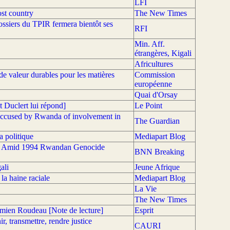
LFI
ost country
The New Times
ssiers du TPIR fermera bientôt ses
RFI
Min. Aff.
étrangères, Kigali
Africultures
de valeur durables pour les matières
Commission
européenne
Quai d'Orsay
 Duclert lui répond]
Le Point
 accused by Rwanda of involvement in
The Guardian
a politique
Mediapart Blog
est Amid 1994 Rwandan Genocide
BNN Breaking
ali
Jeune Afrique
a haine raciale
Mediapart Blog
La Vie
The New Times
mien Roudeau [Note de lecture]
Esprit
, transmettre, rendre justice
CAURI