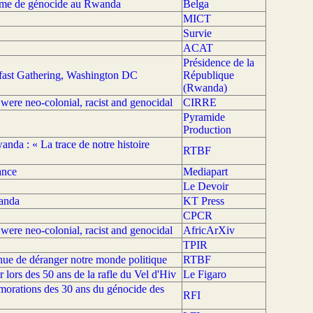
rime de génocide au Rwanda
Belga
MICT
Survie
ACAT
Présidence de la
kfast Gathering, Washington DC
République
(Rwanda)
ere neo-colonial, racist and genocidal
CIRRE
Pyramide
Production
da : « La trace de notre histoire
RTBF
ance
Mediapart
Le Devoir
anda
KT Press
CPCR
ere neo-colonial, racist and genocidal
AfricArXiv
TPIR
tinue de déranger notre monde politique
RTBF
r lors des 50 ans de la rafle du Vel d'Hiv
Le Figaro
morations des 30 ans du génocide des
RFI