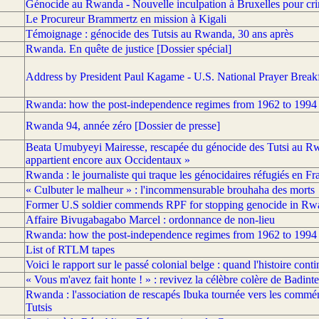
Génocide au Rwanda - Nouvelle inculpation à Bruxelles pour c
Le Procureur Brammertz en mission à Kigali
Témoignage : génocide des Tutsis au Rwanda, 30 ans après
Rwanda. En quête de justice [Dossier spécial]
Address by President Paul Kagame - U.S. National Prayer Brea
Rwanda: how the post-independence regimes from 1962 to 1994 w
Rwanda 94, année zéro [Dossier de presse]
Beata Umubyeyi Mairesse, rescapée du génocide des Tutsi au Rwan
appartient encore aux Occidentaux »
Rwanda : le journaliste qui traque les génocidaires réfugiés en Fr
« Culbuter le malheur » : l'incommensurable brouhaha des morts
Former U.S soldier commends RPF for stopping genocide in Rw
Affaire Bivugabagabo Marcel : ordonnance de non-lieu
Rwanda: how the post-independence regimes from 1962 to 1994 w
List of RTLM tapes
Voici le rapport sur le passé colonial belge : quand l'histoire con
« Vous m'avez fait honte ! » : revivez la célèbre colère de Badinte
Rwanda : l'association de rescapés Ibuka tournée vers les commé
Tutsis