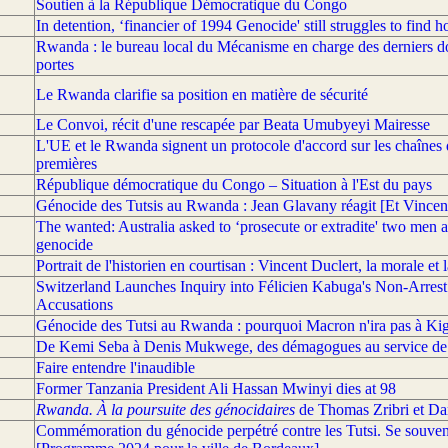
Soutien à la République Démocratique du Congo
In detention, ‘financier of 1994 Genocide' still struggles to find h
Rwanda : le bureau local du Mécanisme en charge des derniers do
portes
Le Rwanda clarifie sa position en matière de sécurité
Le Convoi, récit d'une rescapée par Beata Umubyeyi Mairesse
L'UE et le Rwanda signent un protocole d'accord sur les chaînes 
premières
République démocratique du Congo – Situation à l'Est du pays
Génocide des Tutsis au Rwanda : Jean Glavany réagit [Et Vincent
The wanted: Australia asked to ‘prosecute or extradite' two men
genocide
Portrait de l'historien en courtisan : Vincent Duclert, la morale et l
Switzerland Launches Inquiry into Félicien Kabuga's Non-Arr
Accusations
Génocide des Tutsi au Rwanda : pourquoi Macron n'ira pas à Kig
De Kemi Seba à Denis Mukwege, des démagogues au service de l
Faire entendre l'inaudible
Former Tanzania President Ali Hassan Mwinyi dies at 98
Rwanda. À la poursuite des génocidaires
de Thomas Zribri et Da
Commémoration du génocide perpétré contre les Tutsi. Se souvenir