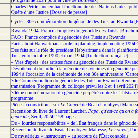
[Programme 2024 pour la ville de Bordeaux]
Charles Petrie, ancien haut fonctionnaire des Nations Unies, publi
Quête d'une Justice [Dossier de presse]
Cycle - 30e commémoration du génocide des Tutsi au Rwanda [E
Rwanda 1994. France complice du génocide des Tutsis [Brochur
FAQ : France complice du génocide des Tutsis au Rwanda
Facts about Habyarimana's role in planning, implementing 1994 G
Des faits sur le rôle du président Habyarimana dans la planificati
Tutsi entre octobre 1990 et mars 1994 [Traduction française]
« Vies d'après : des artistes face au génocide des Tutsis du Rwan
Dévoilement du jardin à la mémoire des victimes du génocide per
1994 à l'occasion de la cérémonie de son 30e anniversaire [Carton
30e Commémoration du génocide des Tutsi au Rwanda. Rencontres,
transmission [Programme du colloque prévu les 2 et 4 avril 2024]
30ème commémoration du génocide perpétré contre les Tutsi au R
programme
Pièces à conviction – sur
Le Convoi
de Beata Umubyeyi Mairess
Recension du livre de Laurent Larcher,
Papa, qu'est-ce qu'on a 
génocide
, Seuil, 2024, 158 pages
De « lourdes responsabilités » de l'État français dans le génocid
Recension du livre de Beata Umubyeyi Mairesse,
Le convoi
, Par
De mystérieux « instructeurs » au secours de l'État congolais