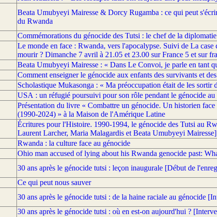
Beata Umubyeyi Mairesse & Dorcy Rugamba : ce qui peut s'écrire 
du Rwanda
Commémorations du génocide des Tutsi : le chef de la diplomatie
Le monde en face : Rwanda, vers l'apocalypse. Suivi de La case d
mourir ? Dimanche 7 avril à 21.05 et 23.00 sur France 5 et sur 
Beata Umubyeyi Mairesse : « Dans Le Convoi, je parle en tant qu
Comment enseigner le génocide aux enfants des survivants et de
Scholastique Mukasonga : « Ma préoccupation était de les sortir d
USA : un réfugié poursuivi pour son rôle pendant le génocide a
Présentation du livre « Combattre un génocide. Un historien face
(1990-2024) » à la Maison de l'Amérique Latine
Écritures pour l'Histoire. 1990-1994, le génocide des Tutsi au R
Laurent Larcher, Maria Malagardis et Beata Umubyeyi Mairesse]
Rwanda : la culture face au génocide
Ohio man accused of lying about his Rwanda genocide past: Wh
30 ans après le génocide tutsi : leçon inaugurale [Début de l'enre
Ce qui peut nous sauver
30 ans après le génocide tutsi : de la haine raciale au génocide [
30 ans après le génocide tutsi : où en est-on aujourd'hui ? [Inter