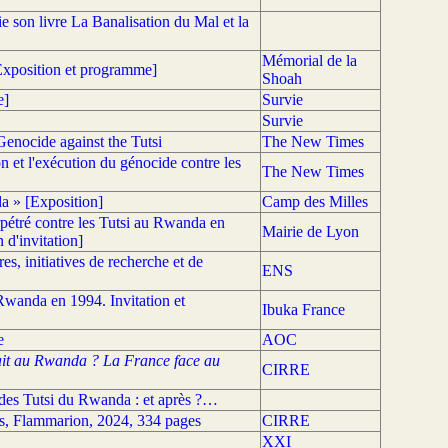
e son livre La Banalisation du Mal et la
Mémorial de la
xposition et programme]
Shoah
e]
Survie
Survie
enocide against the Tutsi
The New Times
on et l'exécution du génocide contre les
The New Times
da » [Exposition]
Camp des Milles
pétré contre les Tutsi au Rwanda en
Mairie de Lyon
 d'invitation]
 initiatives de recherche et de
ENS
wanda en 1994. Invitation et
Ibuka France
e
AOC
fait au Rwanda ? La France face au
CIRRE
e des Tutsi du Rwanda : et après ?…
is, Flammarion, 2024, 334 pages
CIRRE
XXI