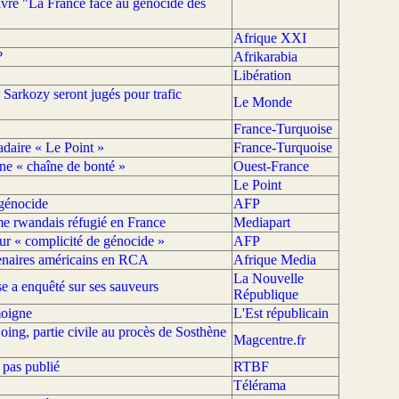
livre "La France face au génocide des
Afrique XXI
?
Afrikarabia
Libération
 Sarkozy seront jugés pour trafic
Le Monde
France-Turquoise
adaire « Le Point »
France-Turquoise
e « chaîne de bonté »
Ouest-France
Le Point
 génocide
AFP
e rwandais réfugié en France
Mediapart
r « complicité de génocide »
AFP
cenaires américains en RCA
Afrique Media
La Nouvelle
e a enquêté sur ses sauveurs
République
moigne
L'Est républicain
ing, partie civile au procès de Sosthène
Magcentre.fr
 pas publié
RTBF
Télérama