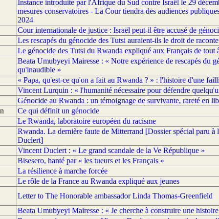
Instance introduite par l'Afrique du Sud contre Israël le 29 déc
mesures conservatoires - La Cour tiendra des audiences publiques 
2024
Cour internationale de justice : Israël peut-il être accusé de génoc
Les rescapés du génocide des Tutsi auraient-ils le droit de raconter
Le génocide des Tutsi du Rwanda expliqué aux Français de tout 
Beata Umubyeyi Mairesse : « Notre expérience de rescapés du gén
qu'inaudible »
« Papa, qu'est-ce qu'on a fait au Rwanda ? » : l'histoire d'une faill
Vincent Lurquin : « l'humanité nécessaire pour défendre quelqu'u
Génocide au Rwanda : un témoignage de survivante, rareté en libr
un
Ce qui définit un génocide
Le Rwanda, laboratoire européen du racisme
Rwanda. La dernière faute de Mitterrand [Dossier spécial paru à l'
Duclert]
Vincent Duclert : « Le grand scandale de la Ve République »
Bisesero, hanté par « les tueurs et les Français »
La résilience à marche forcée
Le rôle de la France au Rwanda expliqué aux jeunes
Letter to The Honorable ambassador Linda Thomas-Greenfield
Beata Umubyeyi Mairesse : « Je cherche à construire une histoire 