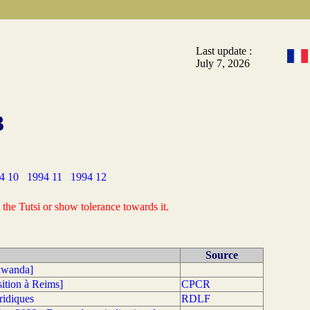
Last update :
July 7, 2026
3
4 10
1994 11
1994 12
the Tutsi or show tolerance towards it.
Source
 Rwanda]
tion à Reims]
CPCR
uridiques
RDLF