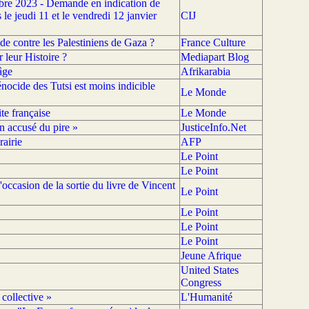
embre 2023 - Demande en indication de
le jeudi 11 et le vendredi 12 janvier
CIJ
ide contre les Palestiniens de Gaza ?
France Culture
 leur Histoire ?
Mediapart Blog
âge
Afrikarabia
ocide des Tutsi est moins indicible
Le Monde
ite française
Le Monde
n accusé du pire »
JusticeInfo.Net
airie
AFP
Le Point
Le Point
occasion de la sortie du livre de Vincent
Le Point
Le Point
Le Point
Le Point
Jeune Afrique
United States
Congress
collective »
L'Humanité