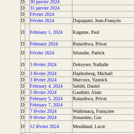
D
30 janvier 2024
D
31 janvier 2024
D
Février 2024
D
Février 2024
Dupaquier, Jean-François
D
February 1, 2024
Kagame, Paul
D
February 2024
Rutazibwa, Privat
D
Février 2024
Séraudie, Patrick
D
3 février 2024
Dekeyser, Nathalie
D
3 février 2024
Hajdenberg, Michaël
D
3 février 2024
Marcoux, Yannick
D
February 4, 2024
Sabiiti, Daniel
D
5 février 2024
Gauthier, Alain
D
February 5, 2024
Rutazibwa, Privat
D
February 7, 2024
D
7 février 2024
Wallemacq, Françoise
D
9 février 2024
Jessamine, Gas
D
12 février 2024
Mouillaud, Lucie