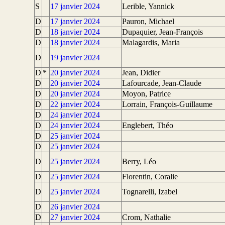
S
17 janvier 2024
Lerible, Yannick
D
17 janvier 2024
Pauron, Michael
D
18 janvier 2024
Dupaquier, Jean-François
D
18 janvier 2024
Malagardis, Maria
D
19 janvier 2024
D
*
20 janvier 2024
Jean, Didier
D
20 janvier 2024
Lafourcade, Jean-Claude
D
20 janvier 2024
Moyon, Patrice
D
22 janvier 2024
Lorrain, François-Guillaume
D
24 janvier 2024
D
24 janvier 2024
Englebert, Théo
D
25 janvier 2024
D
25 janvier 2024
D
25 janvier 2024
Berry, Léo
D
25 janvier 2024
Florentin, Coralie
D
25 janvier 2024
Tognarelli, Izabel
D
26 janvier 2024
D
27 janvier 2024
Crom, Nathalie