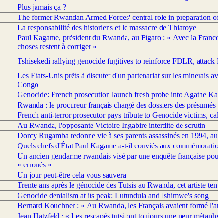
Plus jamais ça ?
The former Rwandan Armed Forces' central role in preparation of
La responsabilité des historiens et le massacre de Thiaroye
Paul Kagame, président du Rwanda, au Figaro : « Avec la France, 
choses restent à corriger »
Tshisekedi rallying genocide fugitives to reinforce FDLR, attac
Les Etats-Unis prêts à discuter d'un partenariat sur les minerais
Congo
Genocide: French prosecution launch fresh probe into Agathe Ka
Rwanda : le procureur français chargé des dossiers des présumés g
French anti-terror prosecutor pays tribute to Genocide victims, cal
Au Rwanda, l'opposante Victoire Ingabire interdite de scrutin
Dorcy Rugamba redonne vie à ses parents assassinés en 1994, 
Quels chefs d'État Paul Kagame a-t-il conviés aux commémoration
Un ancien gendarme rwandais visé par une enquête française po
« erronés »
Un jour peut-être cela vous sauvera
Trente ans après le génocide des Tutsis au Rwanda, cet artiste tent
Genocide denialism at its peak: Lutundula and Ishimwe's song
Bernard Kouchner : « Au Rwanda, les Français avaient formé l'a
Jean Hatzfeld : « Les rescapés tutsi ont toujours une peur métaphy