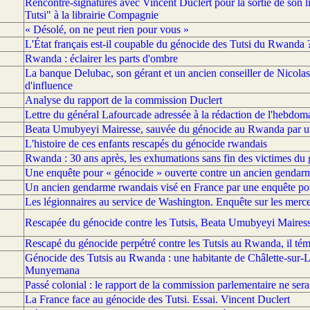
Rencontre-signatures avec Vincent Duclert pour la sortie de son 
Tutsi" à la librairie Compagnie
« Désolé, on ne peut rien pour vous »
L'État français est-il coupable du génocide des Tutsi du Rwanda 
Rwanda : éclairer les parts d'ombre
La banque Delubac, son gérant et un ancien conseiller de Nicolas
d'influence
Analyse du rapport de la commission Duclert
Lettre du général Lafourcade adressée à la rédaction de l'hebdom
Beata Umubyeyi Mairesse, sauvée du génocide au Rwanda par un
L'histoire de ces enfants rescapés du génocide rwandais
Rwanda : 30 ans après, les exhumations sans fin des victimes du
Une enquête pour « génocide » ouverte contre un ancien gendarm
Un ancien gendarme rwandais visé en France par une enquête pou
Les légionnaires au service de Washington. Enquête sur les mer
Rescapée du génocide contre les Tutsis, Beata Umubyeyi Mairess
Rescapé du génocide perpétré contre les Tutsis au Rwanda, il té
Génocide des Tutsis au Rwanda : une habitante de Châlette-sur-Lo
Munyemana
Passé colonial : le rapport de la commission parlementaire ne sera
La France face au génocide des Tutsi. Essai. Vincent Duclert