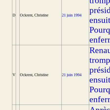
tromp
prési
D
Ockrent, Christine
21 juin 1994
ensui
Pourq
enferr
Renau
tromp
prési
V
Ockrent, Christine
21 juin 1994
ensui
Pourq
enferr
Après