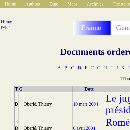
Home
Authors
Date
Maps
Archives
The geno
Home
France
Géno
page
Documents ordere
A
B
C
D
E
F
G
H
I
J
K
111 s
T
G
Date
Le ju
D
Oberlé, Thierry
10 mars 2004
prési
Roméo
D
Oberlé, Thierry
6 avril 2004