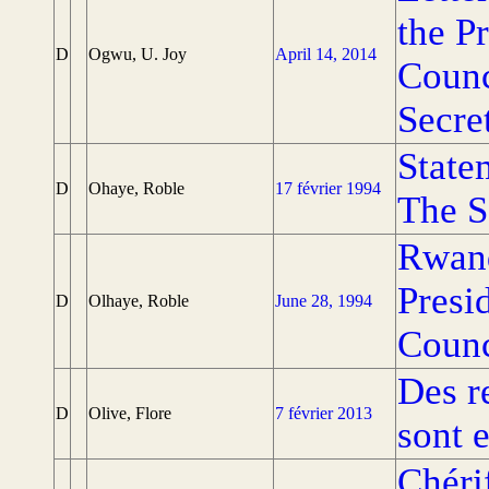
the Pr
D
Ogwu, U. Joy
April 14, 2014
Counc
Secre
State
D
Ohaye, Roble
17 février 1994
The S
Rwand
Presi
D
Olhaye, Roble
June 28, 1994
Counc
Des r
D
Olive, Flore
7 février 2013
sont 
Chéri