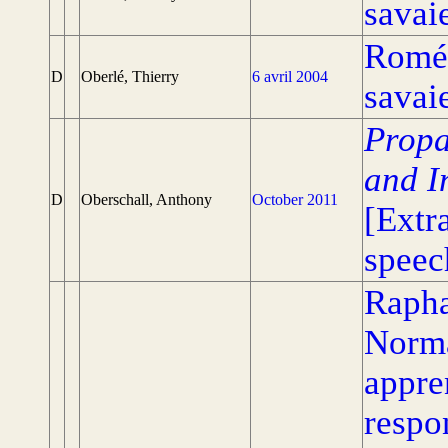
savaie
Roméo
D
Oberlé, Thierry
6 avril 2004
savaie
Propa
and I
D
Oberschall, Anthony
October 2011
[Extr
speec
Rapha
Norma
appre
respon