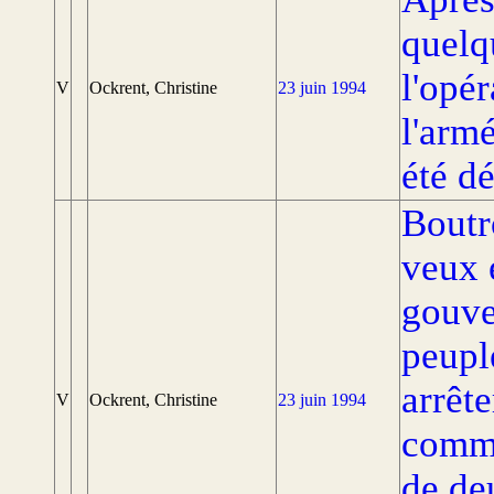
quelq
l'opé
V
Ockrent, Christine
23 juin 1994
l'arm
été d
Boutr
veux 
gouve
peupl
arrêt
V
Ockrent, Christine
23 juin 1994
commi
de de