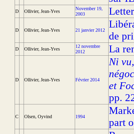
Lette
November 19,
D
Ollivier, Jean-Yves
2003
Libér
D
Ollivier, Jean-Yves
21 janvier 2012
de pr
La re
12 novembre
D
Ollivier, Jean-Yves
2012
Ni vu
négoc
D
Ollivier, Jean-Yves
Février 2014
et Fo
pp. 2
Mark
C
Olsen, Oyvind
1994
part 