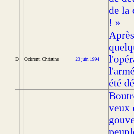
de la
! »
Après
quelq
l'opé
D
Ockrent, Christine
23 juin 1994
l'arm
été d
Boutr
veux 
gouve
peupl