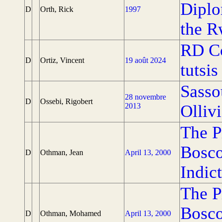
Diplo
D
Orth, Rick
1997
the R
RD Co
D
Ortiz, Vincent
19 août 2024
tutsis
Sasso
28 novembre
D
Ossebi, Rigobert
2013
Olliv
The P
Bosco
D
Othman, Jean
April 13, 2000
Indic
The P
Bosc
D
Othman, Mohamed
April 13, 2000