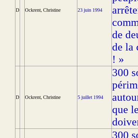
arrêt
D
Ockrent, Christine
23 juin 1994
commi
de de
de la
! »
300 s
périm
autou
D
Ockrent, Christine
5 juillet 1994
que l
doive
300 s