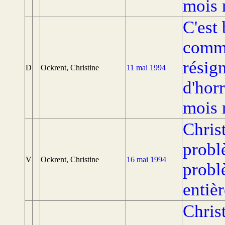
mois 
C'est
commu
résig
D
Ockrent, Christine
11 mai 1994
d'hor
mois 
Chris
probl
V
Ockrent, Christine
16 mai 1994
probl
entièr
Chris