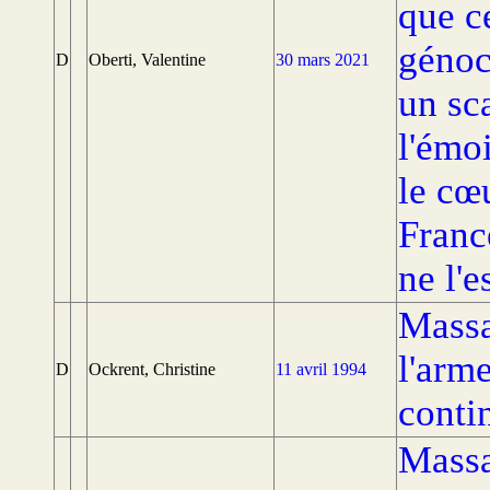
que c
génoci
D
Oberti, Valentine
30 mars 2021
un sc
l'émoi
le cœ
Franc
ne l'e
Massa
l'arme
D
Ockrent, Christine
11 avril 1994
conti
Massa