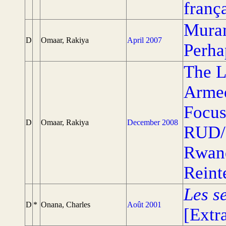
franç
Muram
D
Omaar, Rakiya
April 2007
Perha
The L
Armed
Focus
D
Omaar, Rakiya
December 2008
RUD/
Rwand
Reint
Les s
D
*
Onana, Charles
Août 2001
[Extr