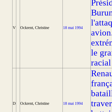
Prési
Burun
l'atta
V
Ockrent, Christine
18 mai 1994
avion
extré
le gr
racial
Renau
franç
batai
traver
D
Ockrent, Christine
18 mai 1994