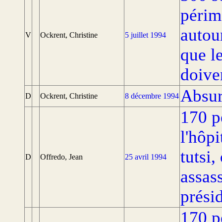
périm
autou
V
Ockrent, Christine
5 juillet 1994
que l
doive
Absur
D
Ockrent, Christine
8 décembre 1994
170 p
l'hôpi
tutsi
D
Offredo, Jean
25 avril 1994
assas
présid
170 p