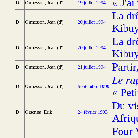
« J'a
D
Ormesson, Jean (d')
19 juillet 1994
La drô
D
Ormesson, Jean (d')
20 juillet 1994
Kibu
La drô
D
Ormesson, Jean (d')
20 juillet 1994
Kibu
Partir
D
Ormesson, Jean (d')
21 juillet 1994
Le ra
D
Ormesson, Jean (d')
Septembre 1999
« Peti
Du vi
D
Orsenna, Erik
24 février 1993
Afriq
Four 