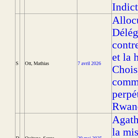
Indic
Alloc
Délégu
contr
et la
S
Ott, Mathias
7 avril 2026
Chois
commé
perpét
Rwan
Agath
la mi