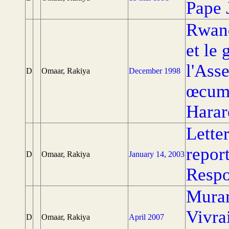
Pape 
Rwand
et le
l'Ass
D
Omaar, Rakiya
December 1998
œcumé
Harar
Lette
repor
D
Omaar, Rakiya
January 14, 2003
Respo
Muram
Vivra
D
Omaar, Rakiya
April 2007