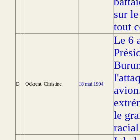
batta
sur le
tout c
Le 6 a
Prési
Burun
l'atta
D
Ockrent, Christine
18 mai 1994
avion
extré
le gr
racial