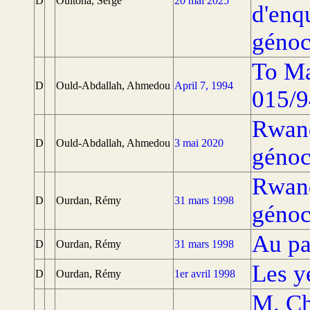
D
Ouitona, Serge
20 mai 2025
d'enqu
génoc
To Ma
D
Ould-Abdallah, Ahmedou
April 7, 1994
015/9
Rwand
D
Ould-Abdallah, Ahmedou
3 mai 2020
génoc
Rwand
D
Ourdan, Rémy
31 mars 1998
génoc
Au pa
D
Ourdan, Rémy
31 mars 1998
Les y
D
Ourdan, Rémy
1er avril 1998
M. Ch