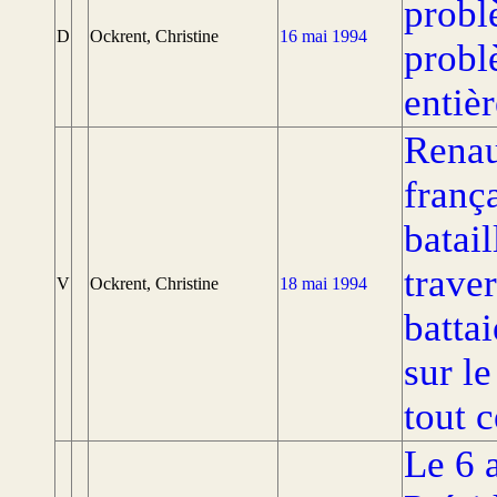
probl
D
Ockrent, Christine
16 mai 1994
probl
entièr
Renau
franç
batai
traver
V
Ockrent, Christine
18 mai 1994
batta
sur le
tout c
Le 6 a