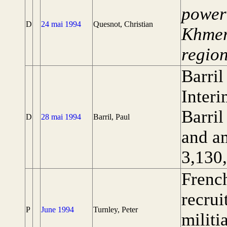
power 
D
24 mai 1994
Quesnot, Christian
Khmer
region
Barril
Inter
Barri
D
28 mai 1994
Barril, Paul
and a
3,130
French
recrui
P
June 1994
Turnley, Peter
militi