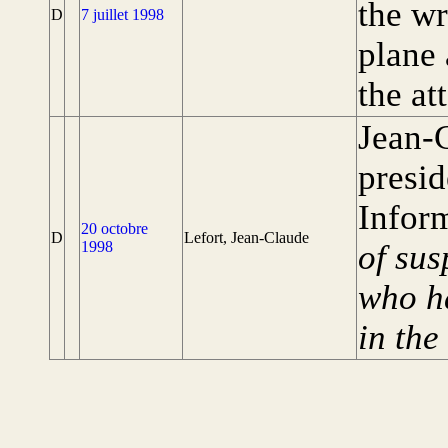
the wr
D
7 juillet 1998
plane 
the at
Jean-C
presid
Inform
20 octobre
D
Lefort, Jean-Claude
1998
of sus
who ha
in the