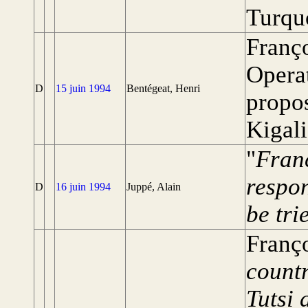
Turqu
Franço
Opera
D
15 juin 1994
Bentégeat, Henri
propos
Kigali
"
Franc
respon
D
16 juin 1994
Juppé, Alain
be tri
Franço
count
Tutsi 