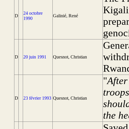
Kigali
24 octobre
D
Galinié, René
1990
prepar
genoc
Gener
withd
D
20 juin 1991
Quesnot, Christian
Rwand
"
After
troop
D
23 février 1993
Quesnot, Christian
should
the he
Saved