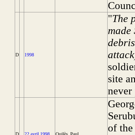
Counc
"
The p
made 
debris
attack
D
1998
soldie
site a
never 
Georg
Serubu
of th
D
22 avril 1998
Quilès, Paul