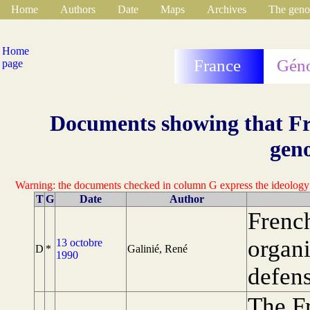
Home
Authors
Date
Maps
Archives
The geno
Home
France
Géno
page
Documents showing that Fra
gen
Warning: the documents checked in column G express the ideology of
T
G
Date
Author
Frenc
organi
13 octobre
D
*
Galinié, René
1990
defen
The Fr