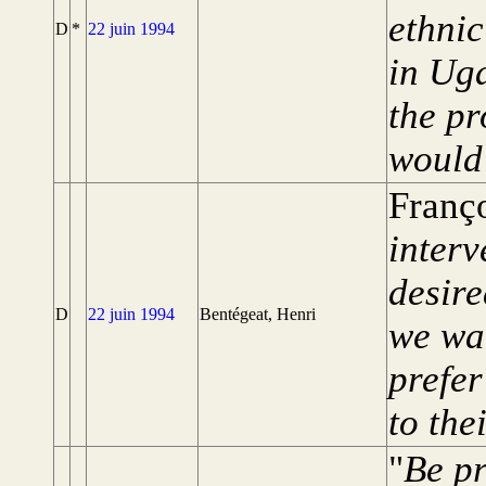
ethnic
D
*
22 juin 1994
in Uga
the pr
would
Franço
interv
desire
D
22 juin 1994
Bentégeat, Henri
we wan
prefer
to the
"
Be pr