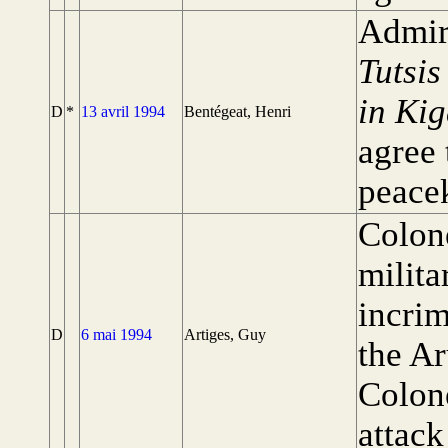
Admir
Tutsis
in Kig
D
*
13 avril 1994
Bentégeat, Henri
agree 
peace
Colone
milita
incri
D
6 mai 1994
Artiges, Guy
the Ar
Colon
attac