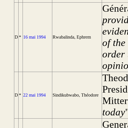
Génér
provid
eviden
D
*
16 mai 1994
Rwabalinda, Ephrem
of th
order 
opini
Theod
Presid
D
*
22 mai 1994
Sindikubwabo, Théodore
Mitter
today
Gener