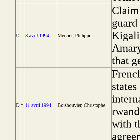
Claimi
guard 
Kigali
D
8 avril 1994
Mercier, Philippe
Amary
that 
Frenc
states
intern
D
*
11 avril 1994
Boisbouvier, Christophe
rwand
with 
agree