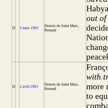
Habya
out of
decide
Denoix de Saint Marc,
D
3 mars 1993
Renaud
Nation
change
peace
Franço
with t
more r
Denoix de Saint Marc,
D
2 avril 1993
Renaud
to equ
comba