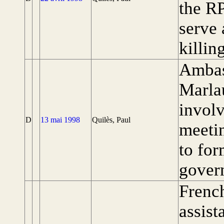
the R
serve 
killin
Ambas
Marla
involv
D
13 mai 1998
Quilès, Paul
meeti
to fo
gover
French
assist