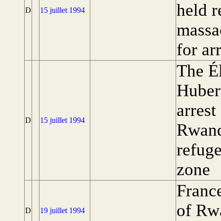
held r
D
15 juillet 1994
massac
for ar
The Él
Huber
arrest
D
15 juillet 1994
Rwand
refuge
zone
France
of Rwa
D
19 juillet 1994