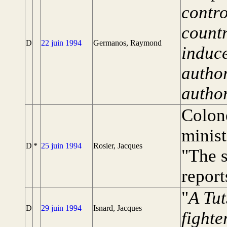
contro
count
D
22 juin 1994
Germanos, Raymond
induc
author
author
Colon
minist
D
*
25 juin 1994
Rosier, Jacques
"The s
report
"
A Tu
D
29 juin 1994
Isnard, Jacques
fighte