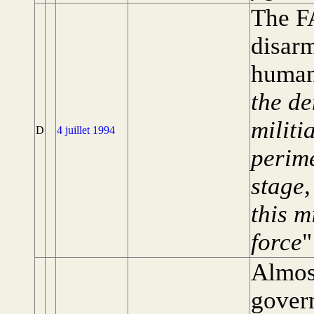
The FA
disarm
humani
the de
militi
D
4 juillet 1994
perime
stage,
this m
force
"
Almost
govern