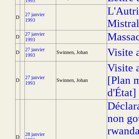
1993
L'Autri
27 janvier
D
1993
Mistra
Massac
27 janvier
D
1993
Visite
27 janvier
D
Swinnen, Johan
1993
Visite
[Plan 
27 janvier
D
Swinnen, Johan
1993
d'État]
Déclar
non go
rwandai
28 janvier
D