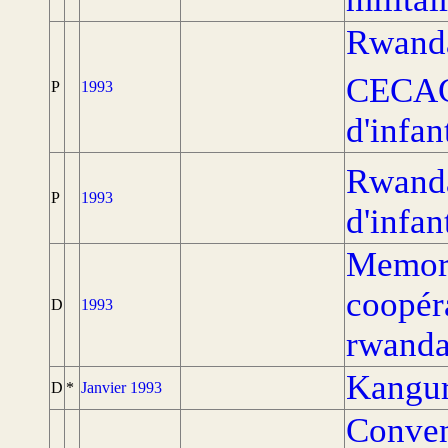
Rwanda
CECAC
P
1993
d'infan
Rwanda
P
1993
d'infan
Memora
coopéra
D
1993
rwanda
Kangur
D
*
Janvier 1993
Convent