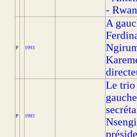
- Rwan
A gauc
Ferdin
Ngirum
P
1993
Kareme
direct
Le tri
gauche
secréta
P
1993
Nsengi
présid