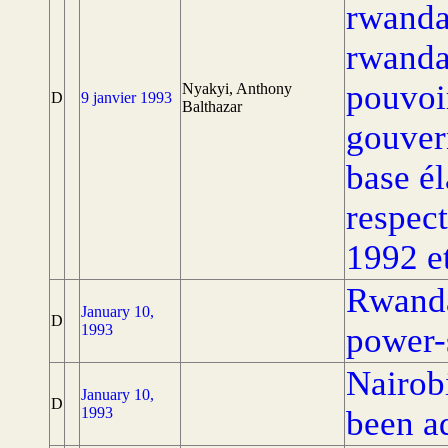
rwandai
rwandai
pouvoir
Nyakyi, Anthony
D
9 janvier 1993
Balthazar
gouver
base él
respec
1992 et
Rwanda
January 10,
D
1993
power-
Nairob
January 10,
D
1993
been a