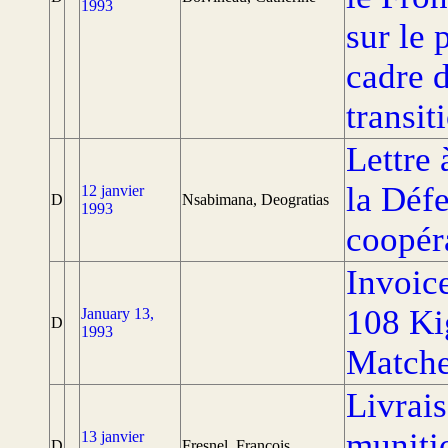
1993
sur le 
cadre 
transit
Lettre 
la Défe
12 janvier
D
Nsabimana, Deogratias
1993
coopér
Invoic
108 Ki
January 13,
D
1993
Matche
Livrai
muniti
13 janvier
D
Fresnel, François