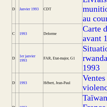
muniti
D
Janvier 1993
CDT
au cou
Carte 
C
1993
Delorme
avant 
Situati
rwandai
1er janvier
D
FAR, Etat-major, G1
1993
1993
Ventes 
D
1993
Hébert, Jean-Paul
violen
Taïwan 