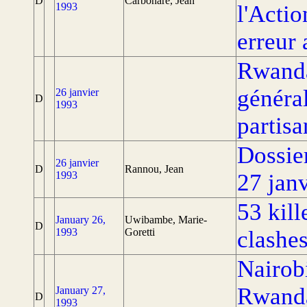
D
Carbonare, Jean
1993
l'Acti
erreur 
Rwanda
généra
26 janvier
D
1993
partisa
Dossier
26 janvier
D
Rannou, Jean
1993
27 janv
53 kil
January 26,
Uwibambe, Marie-
D
1993
Goretti
clashe
Nairobi
Rwanda
January 27,
D
1993