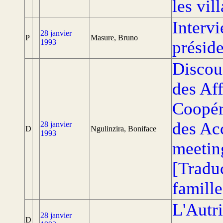
les vil
Interv
28 janvier
P
Masure, Bruno
1993
préside
Discou
des Aff
Coopéra
des Ac
28 janvier
D
Ngulinzira, Boniface
1993
meetin
[Traduc
famille
L'Autri
28 janvier
D