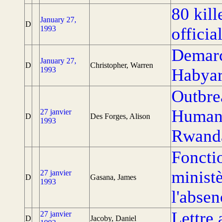
80 kil
January 27,
D
1993
officia
Demarc
January 27,
D
Christopher, Warren
1993
Habya
Outbre
Human 
27 janvier
D
Des Forges, Alison
1993
Rwand
Foncti
minist
27 janvier
D
Gasana, James
1993
l'absen
Lettre
27 janvier
D
Jacoby, Daniel