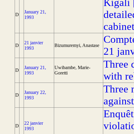
Kigali
detaile
January 21,
D
1993
cabinet
Compte
21 janvier
D
Bizumuremyi, Anastase
1993
21 jan
Three d
January 21,
Uwibambe, Marie-
D
1993
Goretti
with re
Three 
January 22,
D
1993
against
Enquête
violat
22 janvier
D
1993