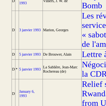
D
Villiers, J. W. de
1993
Bomb
Les rév
service
D
3 janvier 1993
Marion, Georges
« sabo
de l'a
Lettre
D
5 janvier 1993
De Brouwer, Alain
Négoci
La Sablière, Jean-Marc
D
*
5 janvier 1993
Rochereau (de)
la CDR
Relief 
Rwanda
January 6,
D
1993
from 