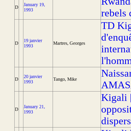
Rwanda
January 19,
D
1993
rebels
TD Kig
d'enquê
19 janvier
D
Martres, Georges
1993
interna
l'hom
Naissan
20 janvier
D
Tango, Mike
1993
AMAS
Kigali
opposit
January 21,
D
1993
disper