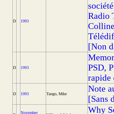
sociét
Radio 
D
1993
Collin
Télédi
[Non d
Memor
PSD, P
D
1993
rapide 
Note a
D
1993
Tango, Mike
[Sans d
Why So
November