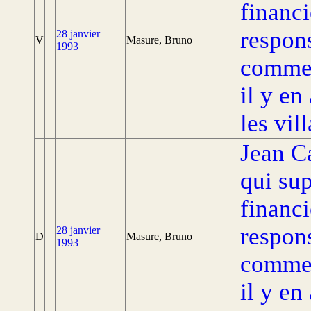
financ
respons
28 janvier
V
Masure, Bruno
1993
comme 
il y en
les vil
Jean C
qui sup
financ
respons
28 janvier
D
Masure, Bruno
1993
comme 
il y en