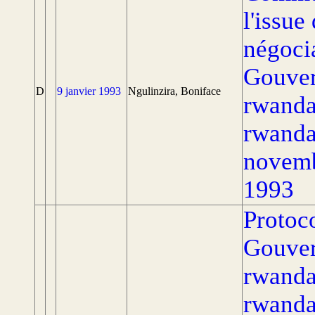
l'issue
négocia
Gouver
D
9 janvier 1993
Ngulinzira, Boniface
rwandai
rwanda
novemb
1993
Protoco
Gouver
rwandai
rwandai