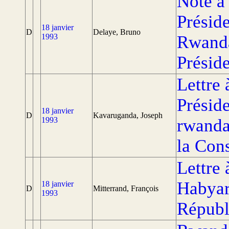
Note à 
Présid
18 janvier
D
Delaye, Bruno
1993
Rwanda
Présid
Lettre 
Présid
18 janvier
D
Kavaruganda, Joseph
1993
rwandai
la Cons
Lettre
Habyar
18 janvier
D
Mitterrand, François
1993
Républ