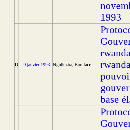
novemb
1993
Protoco
Gouver
rwandai
rwandai
D
9 janvier 1993
Ngulinzira, Boniface
pouvoir
gouver
base él
Protoco
Gouver