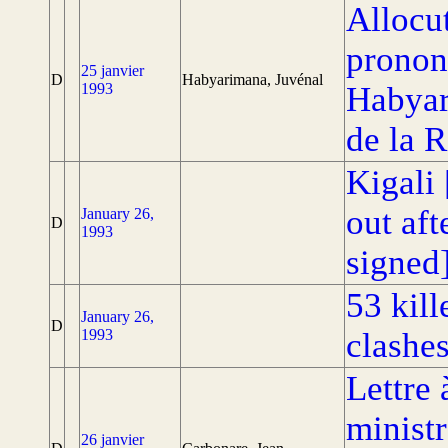
Allocut
pronon
25 janvier
D
Habyarimana, Juvénal
1993
Habyar
de la 
Kigali
out aft
January 26,
D
1993
signed
53 kil
January 26,
D
1993
clashe
Lettre
ministr
26 janvier