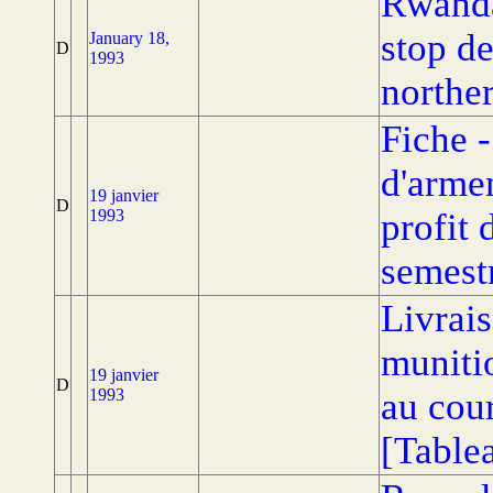
Rwanda
stop de
January 18,
D
1993
northe
Fiche -
d'arme
19 janvier
D
1993
profit
semest
Livrai
muniti
19 janvier
D
1993
au cou
[Table