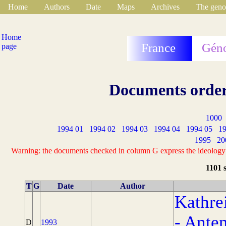
Home
Authors
Date
Maps
Archives
The geno
Home
France
Géno
page
Documents order
1000
1994 01
1994 02
1994 03
1994 04
1994 05
19
1995
20
Warning: the documents checked in column G express the ideology of
1101 
T
G
Date
Author
Kathre
- Ante
D
1993