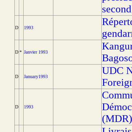
second
Répert
D
1993
gendar
Kangur
D
*
Janvier 1993
Bagosor
UDC Ne
D
January1993
Foreig
Commu
Démocr
D
1993
(MDR) [
Livrai