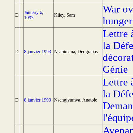
War ov
January 6,
D
Kiley, Sam
1993
hunger
Lettre 
la Déf
D
8 janvier 1993
Nsabimana, Deogratias
décora
Génie
Lettre 
la Défe
D
8 janvier 1993
Nsengiyumva, Anatole
Demand
l'équi
Avenan