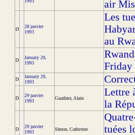
1993
air Mis
Les tu
Habyar
28 janvier
D
1993
au Rw
Rwanda 
January 29,
D
1993
Friday 
Correc
January 29,
D
1993
Lettre 
29 janvier
D
Gauthier, Alain
1993
la Rép
Quatre
tuées l
29 janvier
D
Simon, Catherine
1993