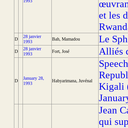
1993
œuvran
et les 
Rwand
Le Sph
28 janvier
D
Bah, Mamadou
1993
Alliés 
28 janvier
D
Fort, José
1993
Speech 
Republ
January 28,
D
Habyarimana, Juvénal
1993
Kigali
Januar
Jean C
qui sup