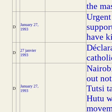
the ma
Urgent
suppor
January 27,
D
1993
have ki
Déclar
27 janvier
D
1993
cathol
Nairob
out not
Tutsi t
January 27,
D
1993
Hutu w
movem