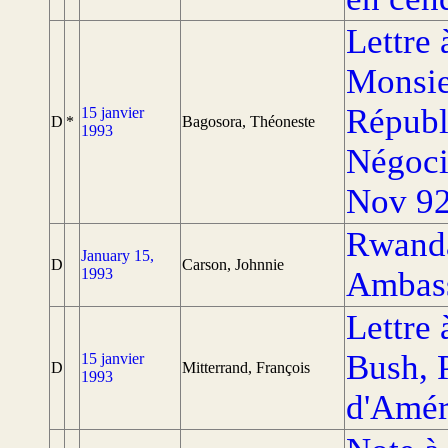
Lettre 
Monsieu
Républ
15 janvier
D
*
Bagosora, Théoneste
1993
Négoci
Nov 92
Rwanda
January 15,
D
Carson, Johnnie
1993
Ambas
Lettre
Bush, 
15 janvier
D
Mitterrand, François
1993
d'Amér