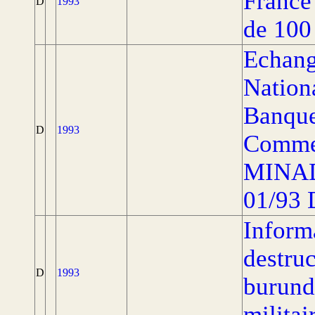
France 
D
1993
de 100 
Echang
Nation
Banque
D
1993
Commer
MINAD
01/93 
Inform
destruc
D
1993
burunda
militai