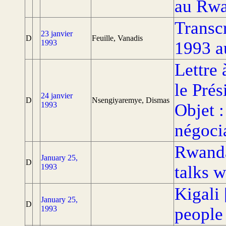
au Rw
Transc
23 janvier
D
Feuille, Vanadis
1993
1993 a
Lettre
le Prés
24 janvier
D
Nsengiyaremye, Dismas
1993
Objet :
négoci
Rwanda
January 25,
D
1993
talks w
Kigali 
January 25,
D
1993
people