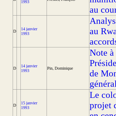
1993
au cou
Analyse
au Rwa
14 janvier
D
1993
accord
Note à 
Présid
14 janvier
D
Pin, Dominique
1993
de Mon
généra
Le colo
projet
15 janvier
D
1993
en cen