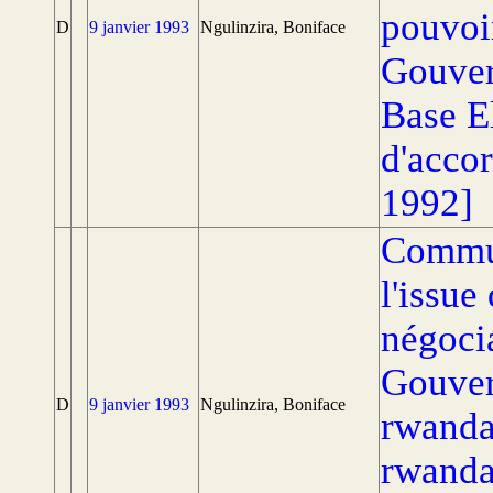
pouvoir
D
9 janvier 1993
Ngulinzira, Boniface
Gouver
Base El
d'accor
1992]
Commun
l'issue
négocia
Gouver
D
9 janvier 1993
Ngulinzira, Boniface
rwandai
rwanda