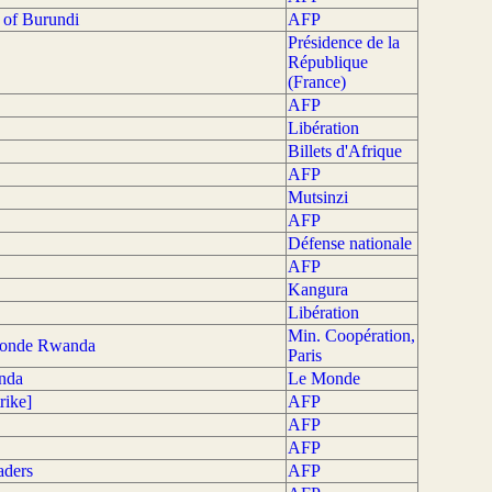
 of Burundi
AFP
Présidence de la
République
(France)
AFP
Libération
Billets d'Afrique
AFP
Mutsinzi
AFP
Défense nationale
AFP
Kangura
Libération
Min. Coopération,
 ronde Rwanda
Paris
anda
Le Monde
rike]
AFP
AFP
AFP
aders
AFP