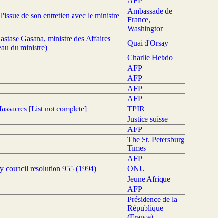
AFP
Ambassade de
'issue de son entretien avec le ministre
France,
Washington
nastase Gasana, ministre des Affaires
Quai d'Orsay
au du ministre)
Charlie Hebdo
AFP
AFP
AFP
AFP
sacres [List not complete]
TPIR
Justice suisse
AFP
The St. Petersburg
Times
AFP
ty council resolution 955 (1994)
ONU
Jeune Afrique
AFP
Présidence de la
République
(France)