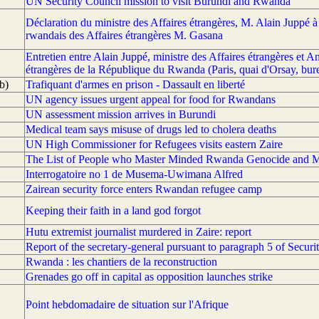
UN Security Council mission to visit Burundi and Rwanda
Déclaration du ministre des Affaires étrangères, M. Alain Juppé à l
rwandais des Affaires étrangères M. Gasana
Entretien entre Alain Juppé, ministre des Affaires étrangères et A
étrangères de la République du Rwanda (Paris, quai d'Orsay, bure
b)
Trafiquant d'armes en prison - Dassault en liberté
UN agency issues urgent appeal for food for Rwandans
UN assessment mission arrives in Burundi
Medical team says misuse of drugs led to cholera deaths
UN High Commissioner for Refugees visits eastern Zaire
The List of People who Master Minded Rwanda Genocide and Mas
Interrogatoire no 1 de Musema-Uwimana Alfred
Zairean security force enters Rwandan refugee camp
Keeping their faith in a land god forgot
Hutu extremist journalist murdered in Zaire: report
Report of the secretary-general pursuant to paragraph 5 of Securi
Rwanda : les chantiers de la reconstruction
Grenades go off in capital as opposition launches strike
Point hebdomadaire de situation sur l'Afrique