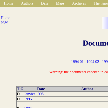
Home
Authors
Date
Maps
Archives
The geno
Home
page
Documen
1994 01
1994 02
199
Warning: the documents checked in colu
T
G
Date
Author
D
Janvier 1995
D
1995