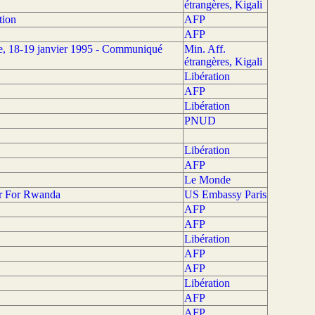
étrangères, Kigali
tion
AFP
AFP
ve, 18-19 janvier 1995 - Communiqué
Min. Aff.
étrangères, Kigali
Libération
AFP
Libération
PNUD
Libération
AFP
Le Monde
or For Rwanda
US Embassy Paris
AFP
AFP
Libération
AFP
AFP
Libération
AFP
AFP