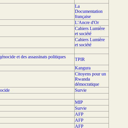
La
Documentation
française
L'Ancre d'Or
Cahiers Lumière
et société
Cahiers Lumière
et société
énocide et des assassinats politiques
TPIR
Kangura
Citoyens pour un
Rwanda
démocratique
nocide
Survie
MIP
Survie
AFP
AFP
AFP