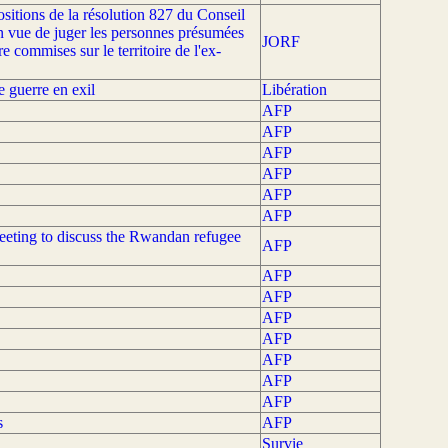
ositions de la résolution 827 du Conseil
 en vue de juger les personnes présumées
JORF
e commises sur le territoire de l'ex-
 guerre en exil
Libération
AFP
AFP
AFP
AFP
AFP
AFP
meeting to discuss the Rwandan refugee
AFP
AFP
AFP
AFP
AFP
AFP
AFP
AFP
s
AFP
Survie