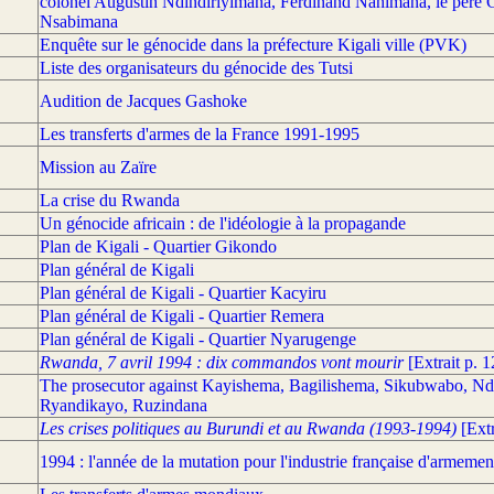
colonel Augustin Ndindiriyimana, Ferdinand Nahimana, le père G
Nsabimana
Enquête sur le génocide dans la préfecture Kigali ville (PVK)
Liste des organisateurs du génocide des Tutsi
Audition de Jacques Gashoke
Les transferts d'armes de la France 1991-1995
Mission au Zaïre
La crise du Rwanda
Un génocide africain : de l'idéologie à la propagande
Plan de Kigali - Quartier Gikondo
Plan général de Kigali
Plan général de Kigali - Quartier Kacyiru
Plan général de Kigali - Quartier Remera
Plan général de Kigali - Quartier Nyarugenge
Rwanda, 7 avril 1994 : dix commandos vont mourir
[Extrait p. 1
The prosecutor against Kayishema, Bagilishema, Sikubwabo, Nd
Ryandikayo, Ruzindana
Les crises politiques au Burundi et au Rwanda (1993-1994)
[Extr
1994 : l'année de la mutation pour l'industrie française d'armemen