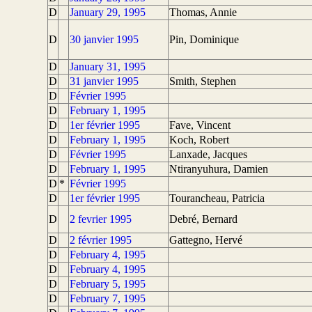
D
January 29, 1995
Thomas, Annie
D
30 janvier 1995
Pin, Dominique
D
January 31, 1995
D
31 janvier 1995
Smith, Stephen
D
Février 1995
D
February 1, 1995
D
1er février 1995
Fave, Vincent
D
February 1, 1995
Koch, Robert
D
Février 1995
Lanxade, Jacques
D
February 1, 1995
Ntiranyuhura, Damien
D
*
Février 1995
D
1er février 1995
Tourancheau, Patricia
D
2 fevrier 1995
Debré, Bernard
D
2 février 1995
Gattegno, Hervé
D
February 4, 1995
D
February 4, 1995
D
February 5, 1995
D
February 7, 1995