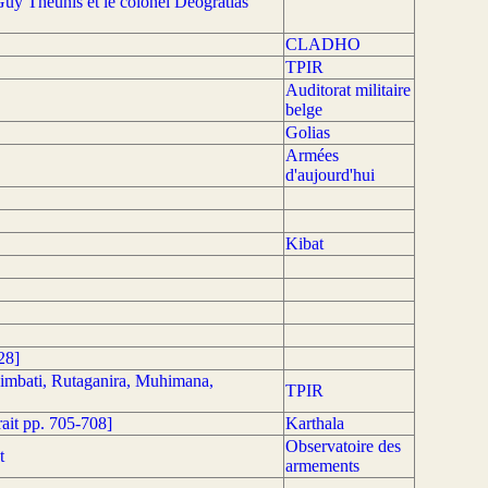
uy Theunis et le colonel Déogratias
CLADHO
TPIR
Auditorat militaire
belge
Golias
Armées
d'aujourd'hui
Kibat
28]
imbati, Rutaganira, Muhimana,
TPIR
ait pp. 705-708]
Karthala
Observatoire des
t
armements