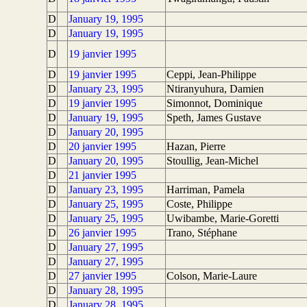
D
January 19, 1995
D
January 19, 1995
D
19 janvier 1995
D
19 janvier 1995
Ceppi, Jean-Philippe
D
January 23, 1995
Ntiranyuhura, Damien
D
19 janvier 1995
Simonnot, Dominique
D
January 19, 1995
Speth, James Gustave
D
January 20, 1995
D
20 janvier 1995
Hazan, Pierre
D
January 20, 1995
Stoullig, Jean-Michel
D
21 janvier 1995
D
January 23, 1995
Harriman, Pamela
D
January 25, 1995
Coste, Philippe
D
January 25, 1995
Uwibambe, Marie-Goretti
D
26 janvier 1995
Trano, Stéphane
D
January 27, 1995
D
January 27, 1995
D
27 janvier 1995
Colson, Marie-Laure
D
January 28, 1995
D
January 28, 1995