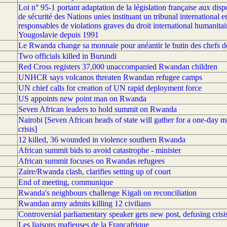
Loi n° 95-1 portant adaptation de la législation française aux disp
de sécurité des Nations unies instituant un tribunal international
responsables de violations graves du droit international humanitair
Yougoslavie depuis 1991
Le Rwanda change sa monnaie pour anéantir le butin des chefs de
Two officials killed in Burundi
Red Cross registers 37,000 unaccompanied Rwandan children
UNHCR says volcanos threaten Rwandan refugee camps
UN chief calls for creation of UN rapid deployment force
US appoints new point man on Rwanda
Seven African leaders to hold summit on Rwanda
Nairobi [Seven African heads of state will gather for a one-day 
crisis]
12 killed, 36 wounded in violence southern Rwanda
African summit bids to avoid catastrophe - minister
African summit focuses on Rwandas refugees
Zaire/Rwanda clash, clarifies setting up of court
End of meeting, communique
Rwanda's neighbours challenge Kigali on reconciliation
Rwandan army admits killing 12 civilians
Controversial parliamentary speaker gets new post, defusing crisi
Les liaisons mafieuses de la Françafrique