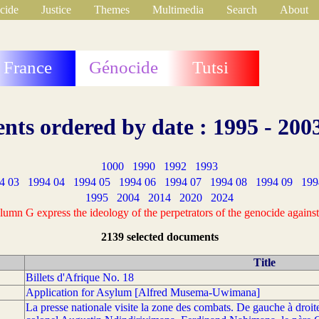
cide
Justice
Themes
Multimedia
Search
About
France
Génocide
Tutsi
ts ordered by date : 1995 - 200
1000
1990
1992
1993
4 03
1994 04
1994 05
1994 06
1994 07
1994 08
1994 09
199
1995
2004
2014
2020
2024
mn G express the ideology of the perpetrators of the genocide against 
2139 selected documents
Title
Billets d'Afrique No. 18
Application for Asylum [Alfred Musema-Uwimana]
La presse nationale visite la zone des combats. De gauche à droi