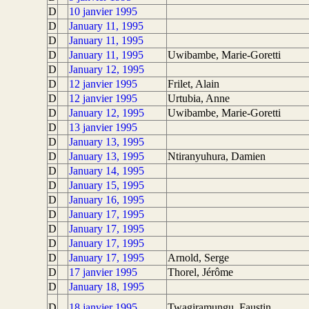
D
10 janvier 1995
D
January 11, 1995
D
January 11, 1995
D
January 11, 1995
Uwibambe, Marie-Goretti
D
January 12, 1995
D
12 janvier 1995
Frilet, Alain
D
12 janvier 1995
Urtubia, Anne
D
January 12, 1995
Uwibambe, Marie-Goretti
D
13 janvier 1995
D
January 13, 1995
D
January 13, 1995
Ntiranyuhura, Damien
D
January 14, 1995
D
January 15, 1995
D
January 16, 1995
D
January 17, 1995
D
January 17, 1995
D
January 17, 1995
D
January 17, 1995
Arnold, Serge
D
17 janvier 1995
Thorel, Jérôme
D
January 18, 1995
D
18 janvier 1995
Twagiramungu, Faustin