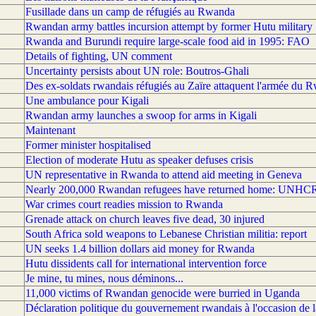
Fusillade dans un camp de réfugiés au Rwanda
Rwandan army battles incursion attempt by former Hutu military
Rwanda and Burundi require large-scale food aid in 1995: FAO
Details of fighting, UN comment
Uncertainty persists about UN role: Boutros-Ghali
Des ex-soldats rwandais réfugiés au Zaïre attaquent l'armée du 
Une ambulance pour Kigali
Rwandan army launches a swoop for arms in Kigali
Maintenant
Former minister hospitalised
Election of moderate Hutu as speaker defuses crisis
UN representative in Rwanda to attend aid meeting in Geneva
Nearly 200,000 Rwandan refugees have returned home: UNHC
War crimes court readies mission to Rwanda
Grenade attack on church leaves five dead, 30 injured
South Africa sold weapons to Lebanese Christian militia: report
UN seeks 1.4 billion dollars aid money for Rwanda
Hutu dissidents call for international intervention force
Je mine, tu mines, nous déminons...
11,000 victims of Rwandan genocide were burried in Uganda
Déclaration politique du gouvernement rwandais à l'occasion de la