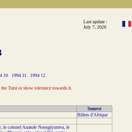
Last update :
July 7, 2026
3
4 10
1994 11
1994 12
the Tutsi or show tolerance towards it.
Source
Billets d'Afrique
te, le colonel Anatole Nsengiyumva, le