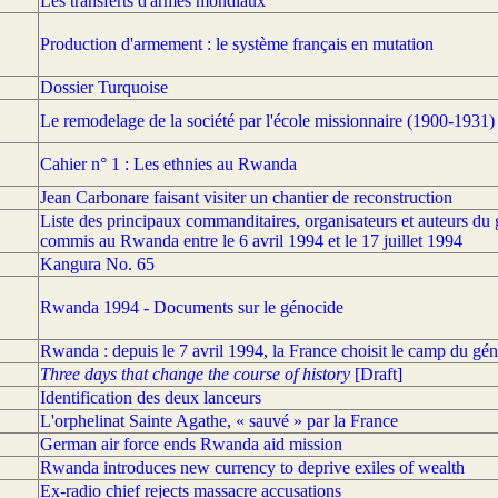
Les transferts d'armes mondiaux
Production d'armement : le système français en mutation
Dossier Turquoise
Le remodelage de la société par l'école missionnaire (1900-1931)
Cahier n° 1 : Les ethnies au Rwanda
Jean Carbonare faisant visiter un chantier de reconstruction
Liste des principaux commanditaires, organisateurs et auteurs du g
commis au Rwanda entre le 6 avril 1994 et le 17 juillet 1994
Kangura No. 65
Rwanda 1994 - Documents sur le génocide
Rwanda : depuis le 7 avril 1994, la France choisit le camp du gé
Three days that change the course of history
[Draft]
Identification des deux lanceurs
L'orphelinat Sainte Agathe, « sauvé » par la France
German air force ends Rwanda aid mission
Rwanda introduces new currency to deprive exiles of wealth
Ex-radio chief rejects massacre accusations