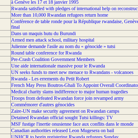
à Genève les 17 et 18 janvier 1995
Rwanda satisfied with pledges of international help on reconstruc
More than 10,000 Rwandan refugees return home
Conférence de table ronde pour la République rwandaise, Genè
final
Dans un maquis hutu du Burundi
Armed men attack school, military hospital
Julienne demande l'asile au nom du « génocide » tutsi
Round table conference for Rwanda
Pre-Crash Coalition Government Members
Une aide internationale massive pour le Rwanda
UN seeks funds to meet new menace to Rwandans - volcanoes
Rwanda - Les errements du Petit Robert
French May Press Boutros-Ghali To Appoint Overall Coordinat
Medical charity slams indifference to major human tragedies
Troops from defeated Rwandan force join revamped army
Commémorer d'autres génocides
Zaire-UN make security agreement on Rwandan camps
Detained Rwandan official sought Tutsi killings: TV
MSF fustige l'inertie onusienne face aux conflits dans le monde
Canadian authorities released Leon Mugesera on bail
UNHCR to begin registering Rwanda refugees Sunday