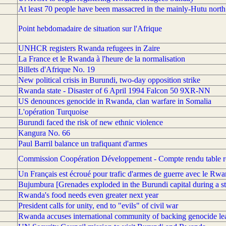
At least 70 people have been massacred in the mainly-Hutu north
Point hebdomadaire de situation sur l'Afrique
UNHCR registers Rwanda refugees in Zaire
La France et le Rwanda à l'heure de la normalisation
Billets d'Afrique No. 19
New political crisis in Burundi, two-day opposition strike
Rwanda state - Disaster of 6 April 1994 Falcon 50 9XR-NN
US denounces genocide in Rwanda, clan warfare in Somalia
L'opération Turquoise
Burundi faced the risk of new ethnic violence
Kangura No. 66
Paul Barril balance un trafiquant d'armes
Commission Coopération Développement - Compte rendu table
Un Français est écroué pour trafic d'armes de guerre avec le Rw
Bujumbura [Grenades exploded in the Burundi capital during a st
Rwanda's food needs even greater next year
President calls for unity, end to "evils" of civil war
Rwanda accuses international community of backing genocide le