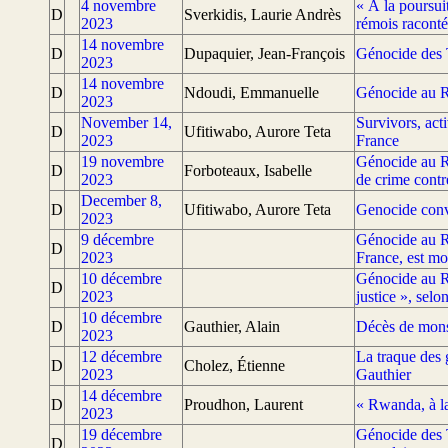
4 novembre
« À la poursui
D
Sverkidis, Laurie Andrès
2023
rémois racont
14 novembre
D
Dupaquier, Jean-François
Génocide des 
2023
14 novembre
D
Ndoudi, Emmanuelle
Génocide au Rw
2023
November 14,
Survivors, acti
D
Ufitiwabo, Aurore Teta
2023
France
19 novembre
Génocide au R
D
Forboteaux, Isabelle
2023
de crime contr
December 8,
D
Ufitiwabo, Aurore Teta
Genocide conv
2023
9 décembre
Génocide au R
D
2023
France, est mo
10 décembre
Génocide au Rw
D
2023
justice », selo
10 décembre
D
Gauthier, Alain
Décès de mons
2023
12 décembre
La traque des 
D
Cholez, Étienne
2023
Gauthier
14 décembre
D
Proudhon, Laurent
« Rwanda, à la
2023
19 décembre
Génocide des T
D