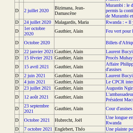
Murambi : le d
Bizimana, Jean-
D
2 juillet 2020
permis la cont
Damascène
de Murambi et
D
24 juillet 2020
Malagardis, Maria
Rwanda : « Il 
1er octobre
D
Gauthier, Alain
Feu vert pour 
2020
D
Octobre 2020
Billets d'Afri
D
22 janvier 2021
Gauthier, Alain
Laurent Bucyib
D
15 février 2021
Gauthier, Alain
Procès Muhayi
Affaire Phili
D
15 avril 2021
Gauthier, Alain
d'assises
D
2 juin 2021
Gauthier, Alain
Laurent Bucyib
D
4 juin 2021
Gauthier, Alain
Le CPCR interp
D
23 juillet 2021
Gauthier, Alain
Augustin Ngir
L'ambassadeur
D
12 août 2021
Gauthier, Alain
Président Mac
23 septembre
D
Gauthier, Alain
Cour d'assise
2021
Une longue err
D
Octobre 2021
Hubrecht, Joël
Rwanda
D
7 octobre 2021
Englebert, Théo
Une plainte p