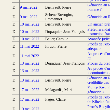
Génocide au Rw
D
9 mai 2022
Bienvault, Pierre
homme ?
Sehene Ruvugiro,
D
9 mai 2022
Génocide au Rw
Emmanuel
D
10 mai 2022
Bienvault, Pierre
Un ancien préf
Préfet rwandai
D
10 mai 2022
Dupaquier, Jean-François
instruction fra
D
10 mai 2022
Bauer, Camille
Avancée judici
Procès de l'ex
D
11 mai 2022
Firtion, Pierre
adéquat»
Au procès d'un
D
11 mai 2022
lui
D
13 mai 2022
Dupaquier, Jean-François
Procès du pré
Au procès d'un
D
13 mai 2022
« continuité »
Génocide au Rw
D
13 mai 2022
Bienvault, Pierre
crédibilité des
France-Rwanda 
D
17 mai 2022
Malagardis, Maria
génocide »
Procès de l'ex
D
17 mai 2022
Fages, Claire
de Kibeho tém
Procès Bucyiba
D
19 mai 2022