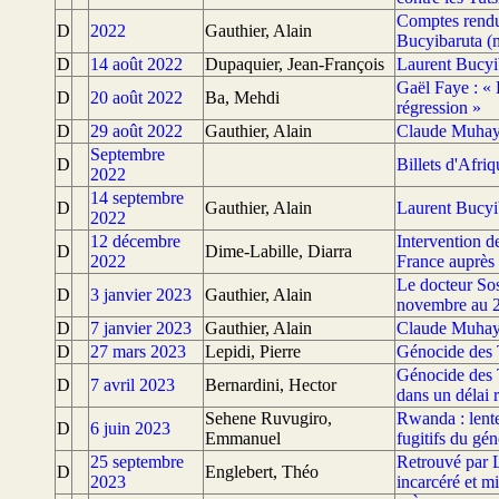
Comptes rendu
D
2022
Gauthier, Alain
Bucyibaruta (m
D
14 août 2022
Dupaquier, Jean-François
Laurent Bucyib
Gaël Faye : « 
D
20 août 2022
Ba, Mehdi
régression »
D
29 août 2022
Gauthier, Alain
Claude Muhayi
Septembre
D
Billets d'Afri
2022
14 septembre
D
Gauthier, Alain
Laurent Bucyib
2022
12 décembre
Intervention d
D
Dime-Labille, Diarra
2022
France auprès 
Le docteur So
D
3 janvier 2023
Gauthier, Alain
novembre au 
D
7 janvier 2023
Gauthier, Alain
Claude Muhayi
D
27 mars 2023
Lepidi, Pierre
Génocide des T
Génocide des T
D
7 avril 2023
Bernardini, Hector
dans un délai r
Sehene Ruvugiro,
Rwanda : lentem
D
6 juin 2023
Emmanuel
fugitifs du gé
25 septembre
Retrouvé par L
D
Englebert, Théo
2023
incarcéré et m