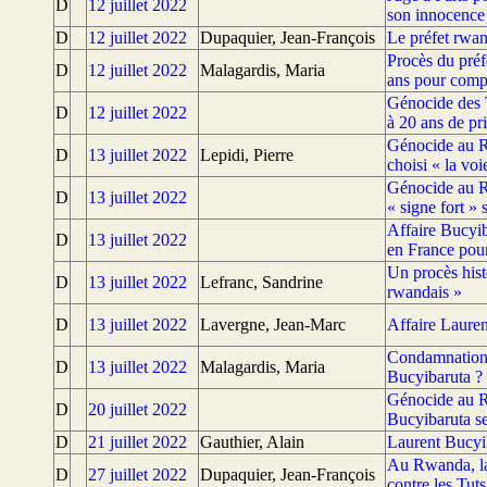
D
12 juillet 2022
son innocence
D
12 juillet 2022
Dupaquier, Jean-François
Le préfet rwan
Procès du préf
D
12 juillet 2022
Malagardis, Maria
ans pour compl
Génocide des T
D
12 juillet 2022
à 20 ans de pr
Génocide au R
D
13 juillet 2022
Lepidi, Pierre
choisi « la vo
Génocide au R
D
13 juillet 2022
« signe fort » 
Affaire Bucyi
D
13 juillet 2022
en France pour
Un procès hist
D
13 juillet 2022
Lefranc, Sandrine
rwandais »
D
13 juillet 2022
Lavergne, Jean-Marc
Affaire Lauren
Condamnation d
D
13 juillet 2022
Malagardis, Maria
Bucyibaruta ?
Génocide au R
D
20 juillet 2022
Bucyibaruta se
D
21 juillet 2022
Gauthier, Alain
Laurent Bucyib
Au Rwanda, la
D
27 juillet 2022
Dupaquier, Jean-François
contre les Tuts