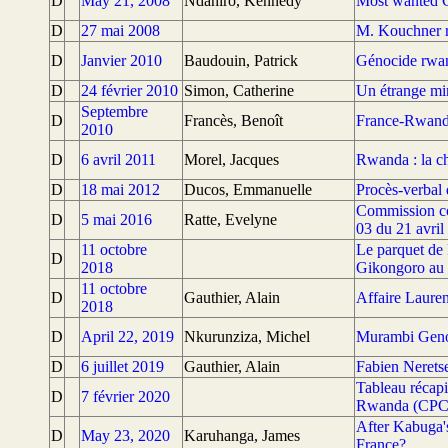
D
May 21, 2008
Ndahiro, Kennedy
Most wanted G
D
27 mai 2008
M. Kouchner ré
D
Janvier 2010
Baudouin, Patrick
Génocide rwand
D
24 février 2010
Simon, Catherine
Un étrange mi
Septembre
D
Francès, Benoît
France-Rwanda,
2010
D
6 avril 2011
Morel, Jacques
Rwanda : la c
D
18 mai 2012
Ducos, Emmanuelle
Procès-verbal
Commission con
D
5 mai 2016
Ratte, Evelyne
03 du 21 avril
11 octobre
Le parquet de 
D
2018
Gikongoro au
11 octobre
D
Gauthier, Alain
Affaire Lauren
2018
D
April 22, 2019
Nkurunziza, Michel
Murambi Geno
D
6 juillet 2019
Gauthier, Alain
Fabien Neretse
Tableau récapit
D
7 février 2020
Rwanda (CP
After Kabuga's
D
May 23, 2020
Karuhanga, James
France?