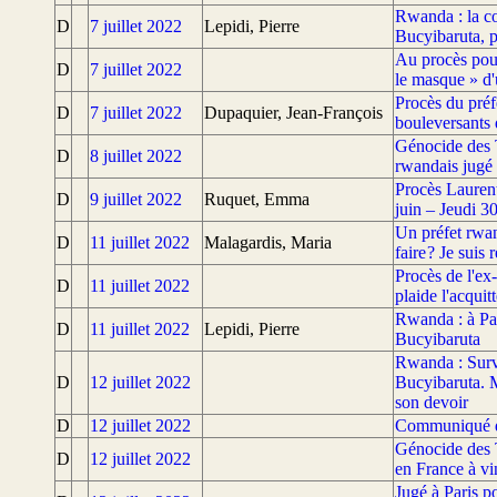
Rwanda : la co
D
7 juillet 2022
Lepidi, Pierre
Bucyibaruta, p
Au procès pour
D
7 juillet 2022
le masque » d'
Procès du préf
D
7 juillet 2022
Dupaquier, Jean-François
bouleversants 
Génocide des T
D
8 juillet 2022
rwandais jugé 
Procès Laurent
D
9 juillet 2022
Ruquet, Emma
juin – Jeudi 3
Un préfet rwan
D
11 juillet 2022
Malagardis, Maria
faire ? Je suis
Procès de l'ex
D
11 juillet 2022
plaide l'acqui
Rwanda : à Par
D
11 juillet 2022
Lepidi, Pierre
Bucyibaruta
Rwanda : Survi
D
12 juillet 2022
Bucyibaruta. M
son devoir
D
12 juillet 2022
Communiqué de
Génocide des 
D
12 juillet 2022
en France à vi
Jugé à Paris p