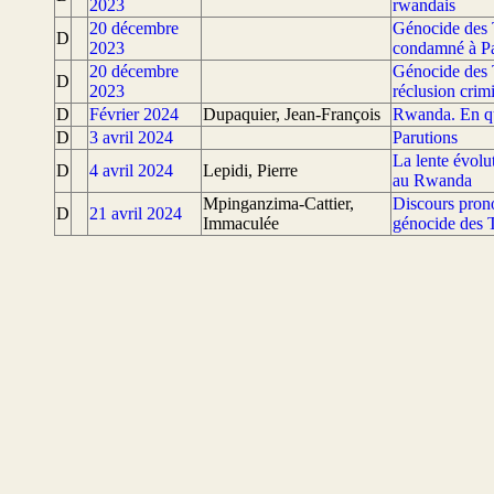
2023
rwandais
20 décembre
Génocide des 
D
2023
condamné à Par
20 décembre
Génocide des 
D
2023
réclusion crim
D
Février 2024
Dupaquier, Jean-François
Rwanda. En quê
D
3 avril 2024
Parutions
La lente évolut
D
4 avril 2024
Lepidi, Pierre
au Rwanda
Mpinganzima-Cattier,
Discours pron
D
21 avril 2024
Immaculée
génocide des T