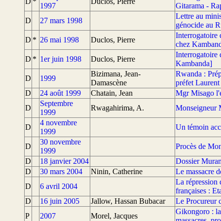
D
*
Duclos, Pierre
1997
Gitarama - Rap
Lettre au mini
D
27 mars 1998
génocide au R
Interrogatoire
D
*
26 mai 1998
Duclos, Pierre
chez Kambanda 
Interrogatoire
D
*
1er juin 1998
Duclos, Pierre
Kambanda]
Bizimana, Jean-
Rwanda : Prép
D
1999
Damascène
préfet Laurent
D
24 août 1999
Chatain, Jean
Mgr Misago l'
Septembre
D
Rwagahirima, A.
Monseigneur Mi
1999
4 novembre
D
Un témoin acc
1999
30 novembre
D
Procès de Mon
1999
D
18 janvier 2004
Dossier Muram
D
30 mars 2004
Ninin, Catherine
Le massacre 
La répression 
D
6 avril 2004
françaises : Et
D
16 juin 2005
Jallow, Hassan Bubacar
Le Procureur c
Gikongoro : la
P
2007
Morel, Jacques
massacres, pro