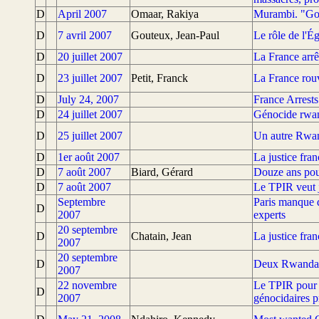
D
April 2007
Omaar, Rakiya
Murambi. "Go.
D
7 avril 2007
Gouteux, Jean-Paul
Le rôle de l'É
D
20 juillet 2007
La France arr
D
23 juillet 2007
Petit, Franck
La France rouv
D
July 24, 2007
France Arrest
D
24 juillet 2007
Génocide rwand
D
25 juillet 2007
Un autre Rwan
D
1er août 2007
La justice fra
D
7 août 2007
Biard, Gérard
Douze ans pour
D
7 août 2007
Le TPIR veut j
Septembre
Paris manque d
D
2007
experts
20 septembre
D
Chatain, Jean
La justice fra
2007
20 septembre
D
Deux Rwandais
2007
22 novembre
Le TPIR pour l
D
2007
génocidaires 