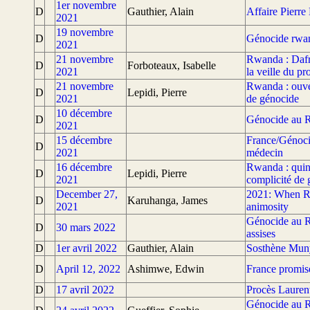
1er novembre
D
Gauthier, Alain
Affaire Pierre
2021
19 novembre
D
Génocide rwand
2021
21 novembre
Rwanda : Dafro
D
Forboteaux, Isabelle
2021
la veille du p
21 novembre
Rwanda : ouve
D
Lepidi, Pierre
2021
de génocide
10 décembre
D
Génocide au R
2021
15 décembre
France/Génoci
D
2021
médecin
16 décembre
Rwanda : quin
D
Lepidi, Pierre
2021
complicité de
December 27,
2021: When Rwa
D
Karuhanga, James
2021
animosity
Génocide au Rw
D
30 mars 2022
assises
D
1er avril 2022
Gauthier, Alain
Sosthène Muny
D
April 12, 2022
Ashimwe, Edwin
France promise
D
17 avril 2022
Procès Lauren
Génocide au Rw