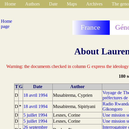
Home
Authors
Date
Maps
Archives
The geno
Home
France
Géno
page
About Lauren
Warning: the documents checked in column G express the ideology of
180 s
T
G
Date
Author
Voyage de Thé
D
18 avril 1994
Musabirema, Cyprien
préfectures de
Radio Rwanda 
D
*
18 avril 1994
Musabirema, Sipiriyani
Gikongoro
D
5 juillet 1994
Lesnes, Corine
Une mission sur
D
5 juillet 1994
Lesnes, Corine
Une mission sur
26 septembre
Interrogatoire