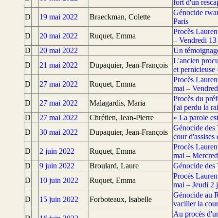
fort d'un resca
Génocide rwand
D
19 mai 2022
Braeckman, Colette
Paris
Procès Laurent
D
20 mai 2022
Ruquet, Emma
– Vendredi 13
D
20 mai 2022
Un témoignage 
L'ancien procu
D
21 mai 2022
Dupaquier, Jean-François
et pernicieuse 
Procès Laurent
D
27 mai 2022
Ruquet, Emma
mai – Vendred
Procès du préf
D
27 mai 2022
Malagardis, Maria
j'ai perdu la r
D
27 mai 2022
Chrétien, Jean-Pierre
« La parole es
Génocide des 
D
30 mai 2022
Dupaquier, Jean-François
cour d'assises 
Procès Laurent
D
2 juin 2022
Ruquet, Emma
mai – Mercred
D
9 juin 2022
Broulard, Laure
Génocide des 
Procès Laurent
D
10 juin 2022
Ruquet, Emma
mai – Jeudi 2 
Génocide au Rw
D
15 juin 2022
Forboteaux, Isabelle
vaciller la cou
Au procès d'un