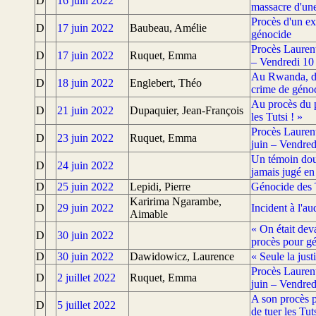
D
16 juin 2022
massacre d'une
Procès d'un ex-
D
17 juin 2022
Baubeau, Amélie
génocide
Procès Laurent
D
17 juin 2022
Ruquet, Emma
– Vendredi 10
Au Rwanda, de
D
18 juin 2022
Englebert, Théo
crime de génoc
Au procès du p
D
21 juin 2022
Dupaquier, Jean-François
les Tutsi ! »
Procès Laurent
D
23 juin 2022
Ruquet, Emma
juin – Vendred
Un témoin dou
D
24 juin 2022
jamais jugé e
D
25 juin 2022
Lepidi, Pierre
Génocide des T
Karirima Ngarambe,
D
29 juin 2022
Incident à l'a
Aimable
« On était dev
D
30 juin 2022
procès pour g
D
30 juin 2022
Dawidowicz, Laurence
« Seule la jus
Procès Laurent
D
2 juillet 2022
Ruquet, Emma
juin – Vendred
A son procès 
D
5 juillet 2022
de tuer les Tut