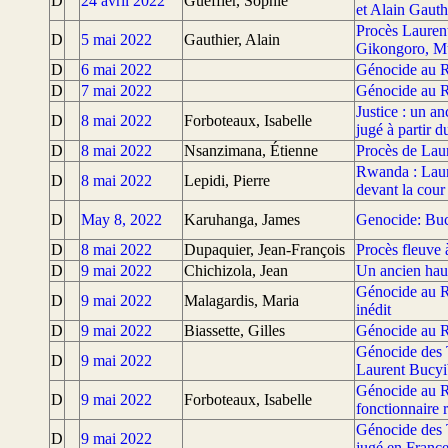
D
24 avril 2022
Gueffier, Sophie
et Alain Gaut
Procès Lauren
D
5 mai 2022
Gauthier, Alain
Gikongoro, M
D
6 mai 2022
Génocide au R
D
7 mai 2022
Génocide au Rw
Justice : un a
D
8 mai 2022
Forboteaux, Isabelle
jugé à partir 
D
8 mai 2022
Nsanzimana, Étienne
Procès de Laur
Rwanda : Laur
D
8 mai 2022
Lepidi, Pierre
devant la cour 
D
May 8, 2022
Karuhanga, James
Genocide: Bucy
D
8 mai 2022
Dupaquier, Jean-François
Procès fleuve 
D
9 mai 2022
Chichizola, Jean
Un ancien hau
Génocide au R
D
9 mai 2022
Malagardis, Maria
inédit
D
9 mai 2022
Biassette, Gilles
Génocide au Rw
Génocide des T
D
9 mai 2022
Laurent Bucyi
Génocide au R
D
9 mai 2022
Forboteaux, Isabelle
fonctionnaire r
Génocide des T
D
9 mai 2022
jugé en Franc