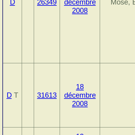
D
26349
décembre
Mose, E
2008
18
D
T
31613
décembre
2008