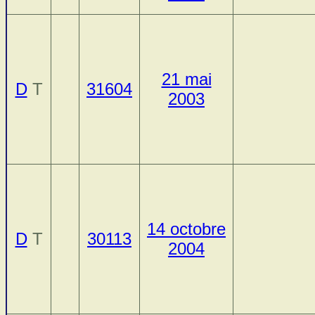
21 mai
D
T
31604
2003
14 octobre
D
T
30113
2004