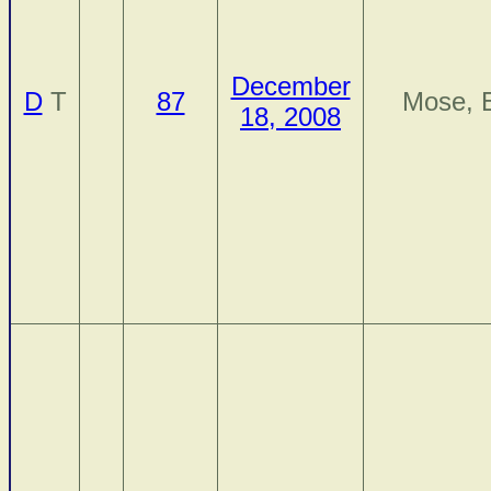
December
D
T
87
Mose, E
18, 2008