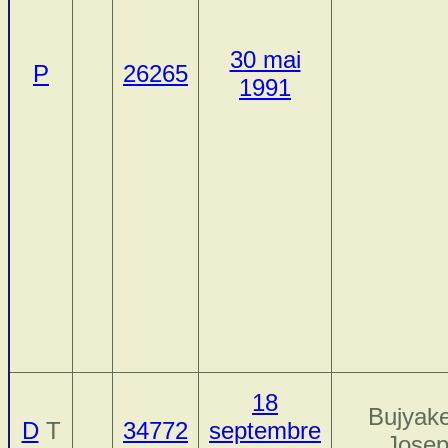
30 mai
P
26265
1991
18
Bujyake
D
T
34772
septembre
Jose