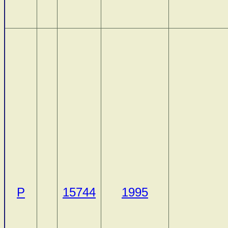
P
15744
1995