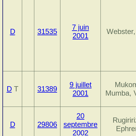
7 juin
D
31535
Webster,
2001
9 juillet
Muko
D
T
31389
2001
Mumba, V
20
Rugiriri
D
29806
septembre
Ephr
2002