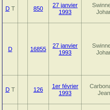
27 janvier
Swinne
D
T
850
1993
Joha
27 janvier
Swinne
D
16855
1993
Joha
1er février
Carbona
D
T
126
1993
Jea