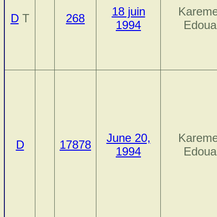
18 juin
Kareme
D
T
268
1994
Edoua
June 20,
Kareme
D
17878
1994
Edoua