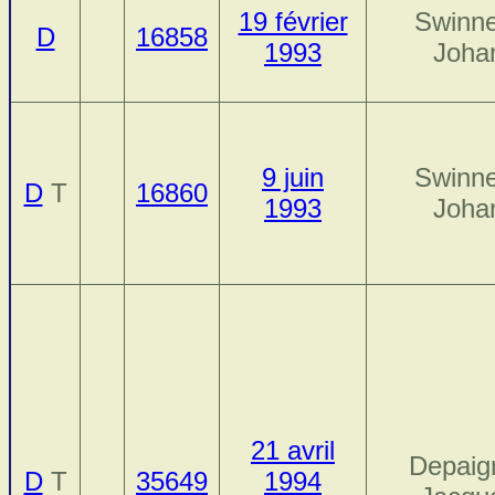
19 février
Swinne
D
16858
1993
Joha
9 juin
Swinne
D
T
16860
1993
Joha
21 avril
Depaig
D
T
35649
1994