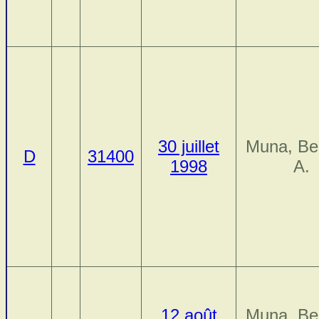
30 juillet
Muna, Be
D
31400
1998
A.
12 août
Muna, Be