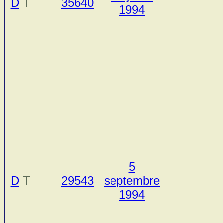
D
T
35640
1994
5
D
T
29543
septembre
1994