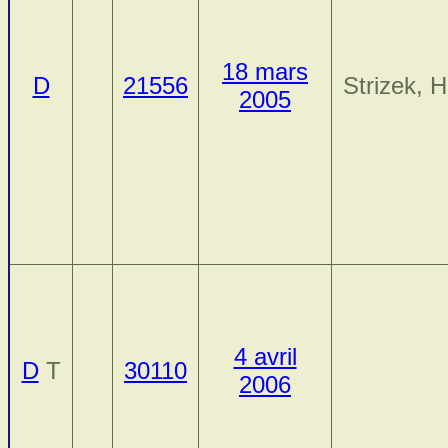
18 mars
D
21556
Strizek, 
2005
4 avril
D
T
30110
2006