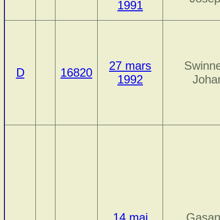
1991
27 mars
Swinne
D
16820
1992
Joha
14 mai
Gasan