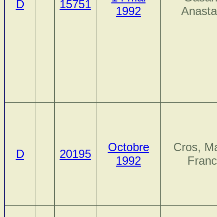
D
15751
1992
Anast
Octobre
Cros, Ma
D
20195
1992
Fran