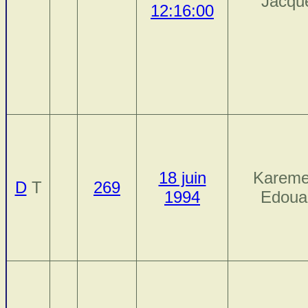
Jacqu
12:16:00
18 juin
Kareme
D
T
269
1994
Edoua