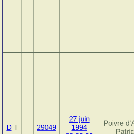
27 juin
Poivre d'
D
T
29049
1994
Patri