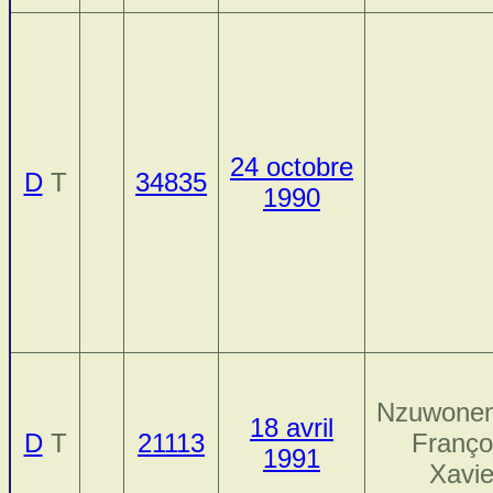
24 octobre
D
T
34835
1990
Nzuwone
18 avril
D
T
21113
Franço
1991
Xavie