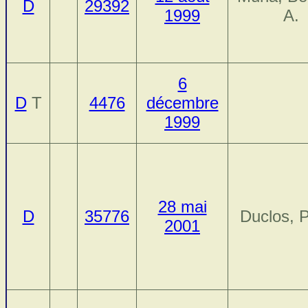
D
29392
1999
A.
6
D
T
4476
décembre
1999
28 mai
D
35776
Duclos, P
2001