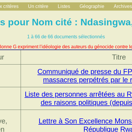
 critères
Un critère
Listes
Géographie
Archives
 pour Nom cité : Ndasingwa
1 à 66 de 66 documents sélectionnés
lonne G expriment l'idéologie des auteurs du génocide contre le
ur
Titre
Communiqué de presse du FPR
massacres perpétrés par le
Liste des personnes arrêtées au
des raisons politiques (depui
ye,
Lettre à Son Excellence Monsi
en
République Rw