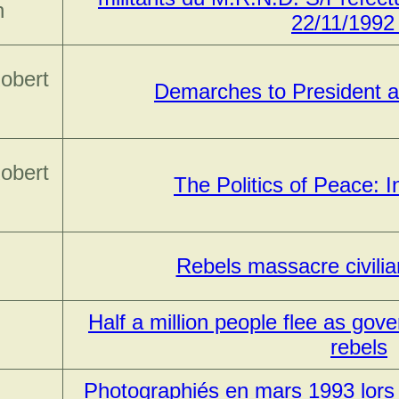
n
22/11/1992 
Robert
Demarches to President a
Robert
The Politics of Peace: I
Rebels massacre civili
Half a million people flee as go
rebels
Photographiés en mars 1993 lors 