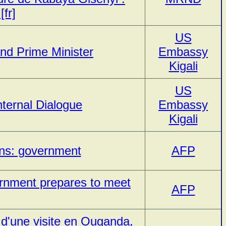
[fr]
US
nd Prime Minister
Embassy
Kigali
US
nternal Dialogue
Embassy
Kigali
ans: government
AFP
vernment prepares to meet
AFP
d'une visite en Ouganda,