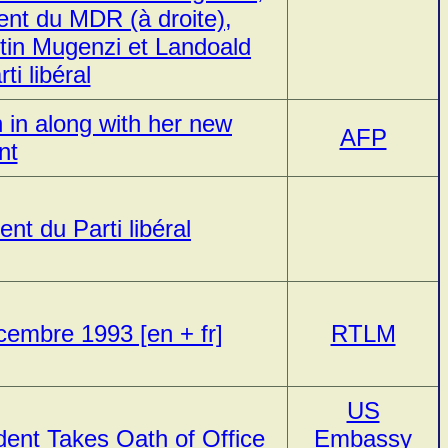
nt du MDR (à droite),
in Mugenzi et Landoald
i libéral
in along with her new
AFP
nt
ent du Parti libéral
embre 1993 [en + fr]
RTLM
US
ident Takes Oath of Office
Embassy