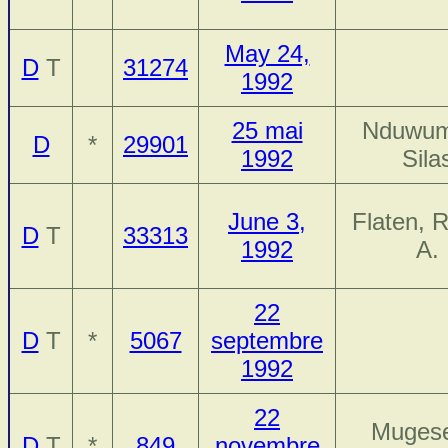
May 24,
D
T
31274
1992
25 mai
Nduwu
D
*
29901
1992
Sila
June 3,
Flaten, 
D
T
33313
1992
A.
22
D
T
*
5067
septembre
1992
22
Mugese
D
T
*
849
novembre