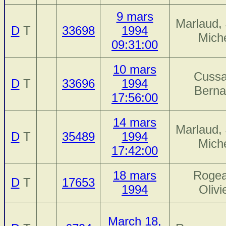
9 mars
Marlaud,
D
T
33698
1994
Mich
09:31:00
10 mars
Cussa
D
T
33696
1994
Berna
17:56:00
14 mars
Marlaud,
D
T
35489
1994
Mich
17:42:00
18 mars
Rogea
D
T
17653
1994
Olivi
March 18,