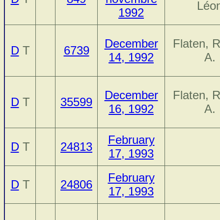
Léo
1992
December
Flaten, 
D
T
6739
14, 1992
A.
December
Flaten, 
D
T
35599
16, 1992
A.
February
D
T
24813
17, 1993
February
D
T
24806
17, 1993