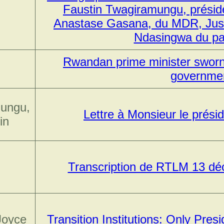
Faustin Twagiramungu, préside
Anastase Gasana, du MDR, Just
Ndasingwa du part
Rwandan prime minister sworn 
governme
ungu,
Lettre à Monsieur le présid
in
Transcription de RTLM 13 déc
Joyce
Transition Institutions: Only Pres