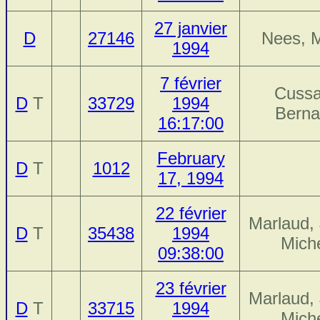
27 janvier
D
27146
Nees, 
1994
7 février
Cussa
D
T
33729
1994
Berna
16:17:00
February
D
T
1012
17, 1994
22 février
Marlaud,
D
T
35438
1994
Mich
09:38:00
23 février
Marlaud,
D
T
33715
1994
Mich