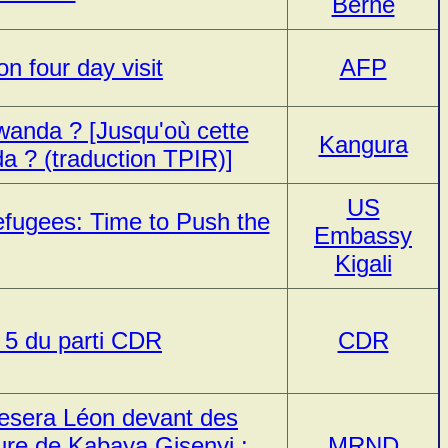
Berne
n four day visit
AFP
wanda ? [Jusqu'où cette
Kangura
a ? (traduction TPIR)]
US
fugees: Time to Push the
Embassy
Kigali
 5 du parti CDR
CDR
esera Léon devant des
ure de Kabaya Gisenyi :
MRND