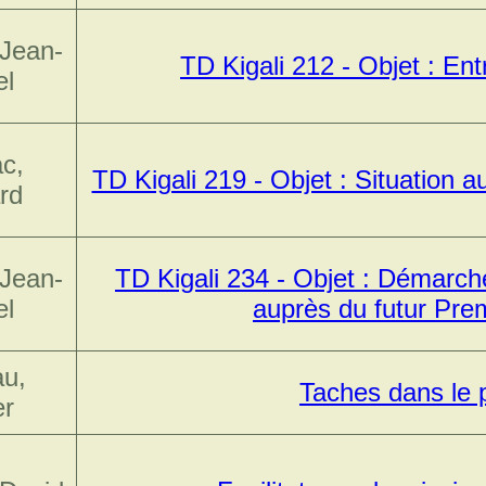
 Jean-
TD Kigali 212 - Objet : En
el
c,
TD Kigali 219 - Objet : Situation
rd
 Jean-
TD Kigali 234 - Objet : Démarch
el
auprès du futur Prem
u,
Taches dans le
er