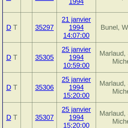
1994
21 janvier
D
T
35297
1994
Bunel, W
14:07:00
25 janvier
Marlaud,
D
T
35305
1994
Mich
10:59:00
25 janvier
Marlaud,
D
T
35306
1994
Mich
15:20:00
25 janvier
Marlaud,
D
T
35307
1994
Mich
15:20:00