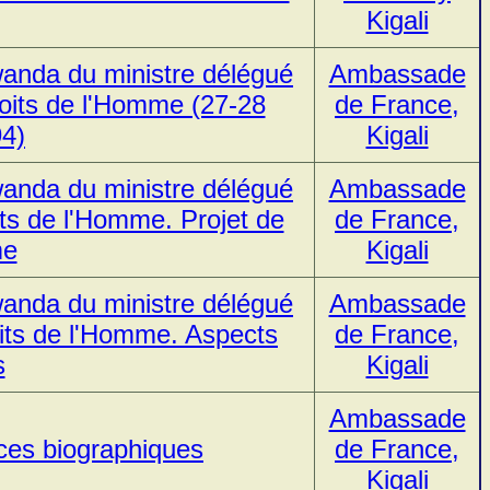
Kigali
Rwanda du ministre délégué
Ambassade
roits de l'Homme (27-28
de France,
94)
Kigali
Rwanda du ministre délégué
Ambassade
its de l'Homme. Projet de
de France,
me
Kigali
Rwanda du ministre délégué
Ambassade
oits de l'Homme. Aspects
de France,
s
Kigali
Ambassade
ices biographiques
de France,
Kigali