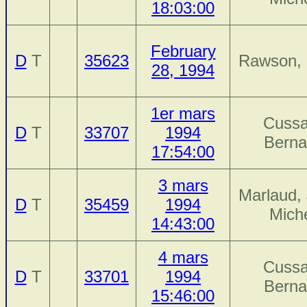
18:03:00
February
D
T
35623
Rawson, 
28, 1994
1er mars
Cussa
D
T
33707
1994
Berna
17:54:00
3 mars
Marlaud,
D
T
35459
1994
Mich
14:43:00
4 mars
Cussa
D
T
33701
1994
Berna
15:46:00