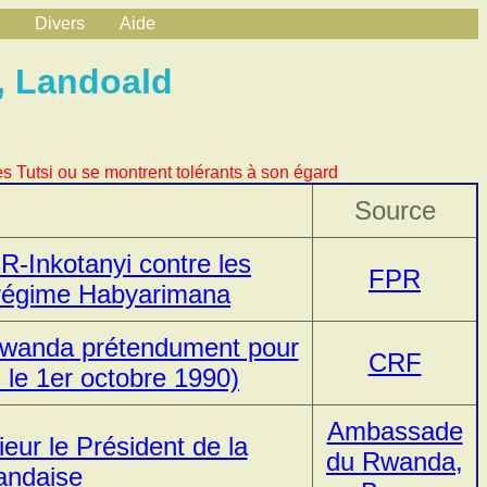
Divers
Aide
, Landoald
s Tutsi ou se montrent tolérants à son égard
Source
-Inkotanyi contre les
FPR
 régime Habyarimana
 Rwanda prétendument pour
CRF
s le 1er octobre 1990)
Ambassade
eur le Président de la
du Rwanda,
andaise