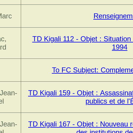
Marc
Renseignem
c,
TD Kigali 112 - Objet : Situatio
rd
1994
To FC Subject: Compleme
 Jean-
TD Kigali 159 - Objet : Assassina
el
publics et de l
 Jean-
TD Kigali 167 - Objet : Nouveau r
el
des institutions de