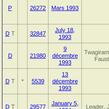
P
26272
Mars 1993
July 18,
D
T
32847
1993
9
Twagiram
D
21980
décembre
Faust
1993
13
D
T
*
5539
décembre
1993
January 5,
D
T
29577
Leader, 