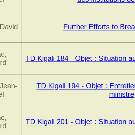
David
Further Efforts to Bre
c,
TD Kigali 184 - Objet : Situation
rd
 Jean-
TD Kigali 194 - Objet : Entreti
el
ministre
c,
TD Kigali 201 - Objet : Situation
rd