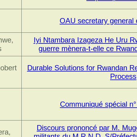
OAU secretary general o
mwe,
Iyi Ntambara Izageza He Uru R
s
guerre mènera-t-elle ce Rwand
Robert
Durable Solutions for Rwandan Re
Process
Communiqué spécial n°
Discours prononcé par M. Mug
ra,
militants du M.R.N.D. S/Préfect