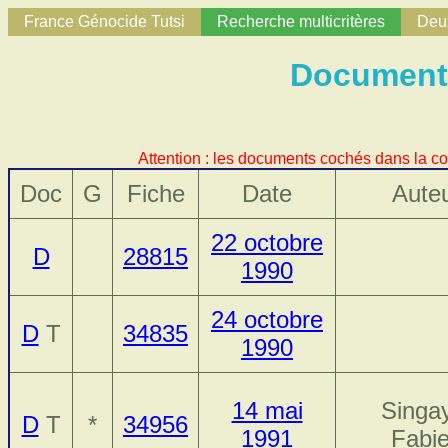
France Génocide Tutsi
Recherche multicritères
Deux
Documents
Attention : les documents cochés dans la co
Doc
G
Fiche
Date
Aute
22 octobre
D
28815
1990
24 octobre
D
T
34835
1990
14 mai
Singa
D
T
*
34956
1991
Fabi