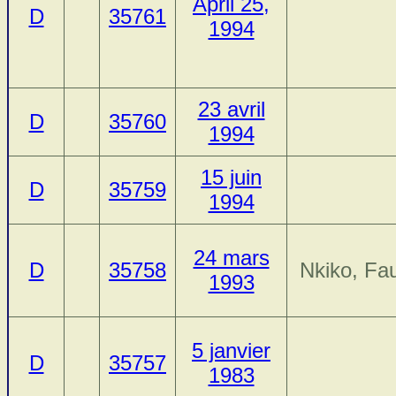
April 25,
D
35761
1994
23 avril
D
35760
1994
15 juin
D
35759
1994
24 mars
D
35758
Nkiko, Fau
1993
5 janvier
D
35757
1983