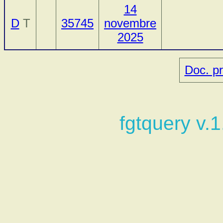
14
D
T
35745
novembre
2025
Doc. pr
fgtquery v.1