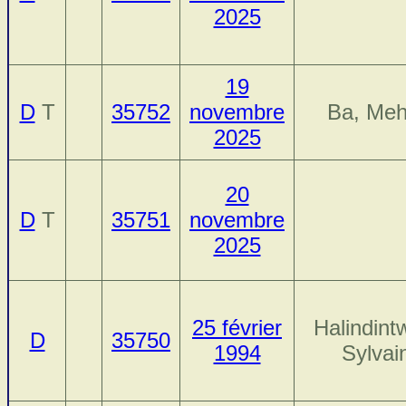
2025
19
D
T
35752
novembre
Ba, Meh
2025
20
D
T
35751
novembre
2025
25 février
Halindintw
D
35750
1994
Sylvai