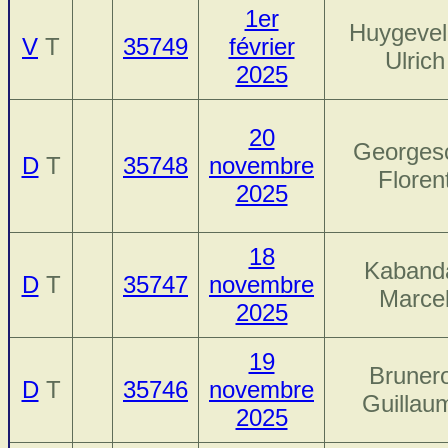
1er
Huygevel
V
T
35749
février
Ulrich
2025
20
Georges
D
T
35748
novembre
Floren
2025
18
Kaband
D
T
35747
novembre
Marce
2025
19
Bruner
D
T
35746
novembre
Guillau
2025