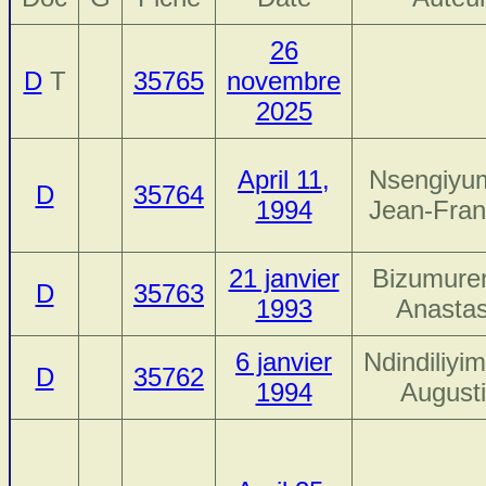
26
D
T
35765
novembre
2025
April 11,
Nsengiyu
D
35764
1994
Jean-Fran
21 janvier
Bizumure
D
35763
1993
Anasta
6 janvier
Ndindiliyi
D
35762
1994
August