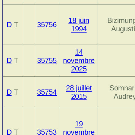
18 juin
Bizimun
D
T
35756
1994
August
14
D
T
35755
novembre
2025
28 juillet
Somnar
D
T
35754
2015
Audre
19
D
T
35753
novembre