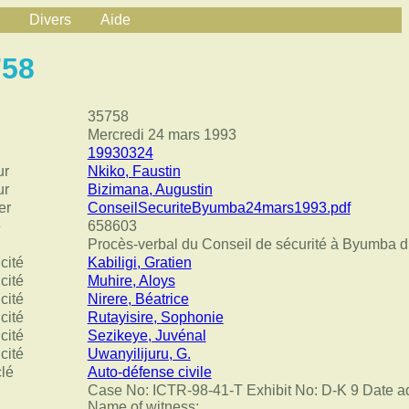
Divers
Aide
758
35758
Mercredi 24 mars 1993
19930324
ur
Nkiko, Faustin
ur
Bizimana, Augustin
er
ConseilSecuriteByumba24mars1993.pdf
e
658603
Procès-verbal du Conseil de sécurité à Byumba 
cité
Kabiligi, Gratien
cité
Muhire, Aloys
cité
Nirere, Béatrice
cité
Rutayisire, Sophonie
cité
Sezikeye, Juvénal
cité
Uwanyilijuru, G.
clé
Auto-défense civile
Case No: ICTR-98-41-T Exhibit No: D-K 9 Date a
Name of witness: