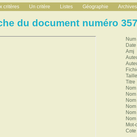
 critères
Un critère
Listes
Géographie
Archives
che du document numéro 35
Num
Date
Amj
Aute
Aute
Fichi
Taill
Titre
Nom 
Nom 
Nom 
Nom 
Nom 
Nom 
Mot-
Cote