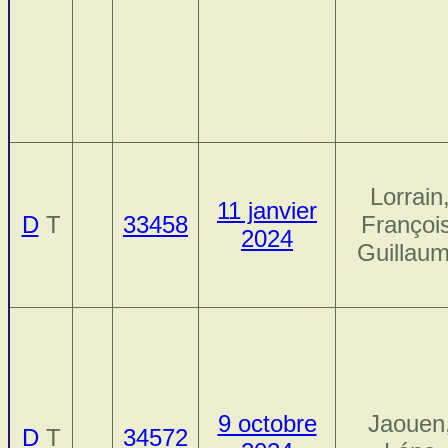
Lorrain
11 janvier
D
T
33458
Françoi
2024
Guillau
9 octobre
Jaouen
D
T
34572