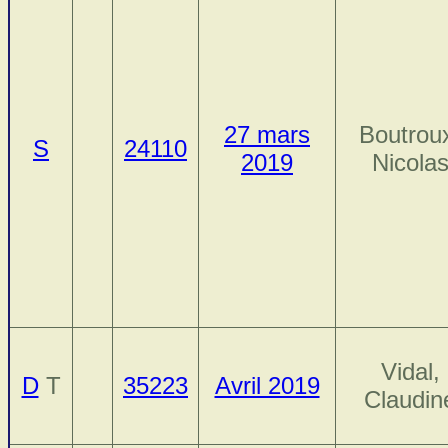
27 mars
Boutrou
S
24110
2019
Nicola
Vidal,
D
T
35223
Avril 2019
Claudin