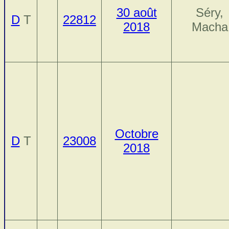
30 août
Séry,
D
T
22812
2018
Macha
Octobre
D
T
23008
2018