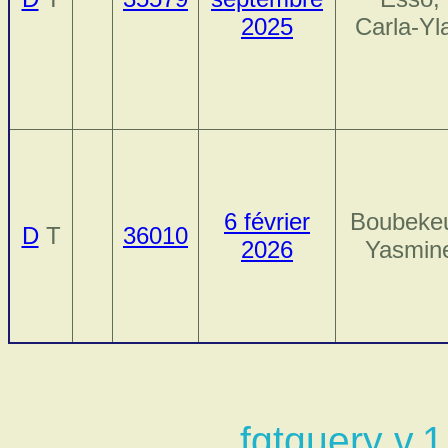
2025
Carla-Yl
6 février
Boubekeu
D
T
36010
2026
Yasmin
fgtquery v.1