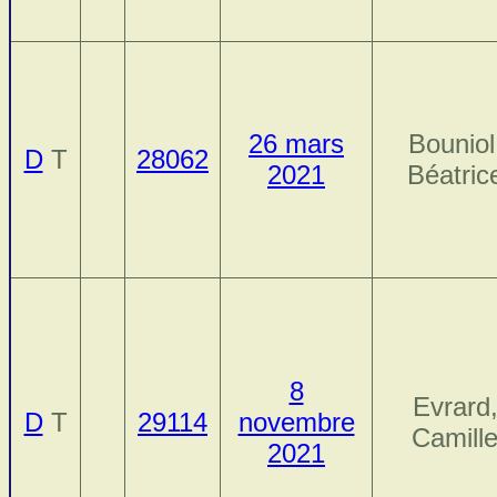
26 mars
Bouniol
D
T
28062
2021
Béatric
8
Evrard
D
T
29114
novembre
Camill
2021