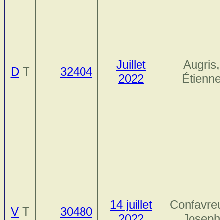
Juillet
Augris,
D
T
32404
2022
Étienn
14 juillet
Confavre
V
T
30480
2022
Joseph