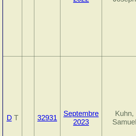
Septembre
Kuhn,
D
T
32931
2023
Samue