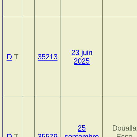
23 juin
D
T
35213
2025
25
Doualla
D
T
35579
septembre
Esso,