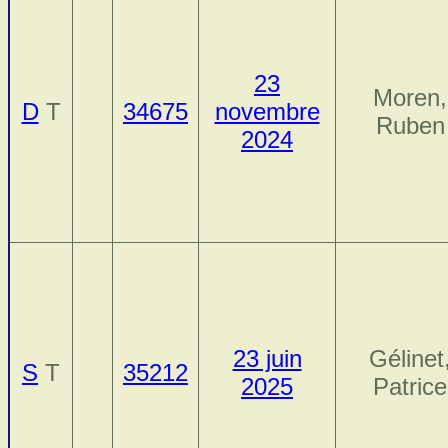
23
Moren,
D
T
34675
novembre
Ruben
2024
23 juin
Gélinet
S
T
35212
2025
Patrice