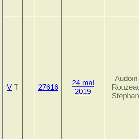
Audoin
24 mai
V
T
27616
Rouzeau
2019
Stéphan