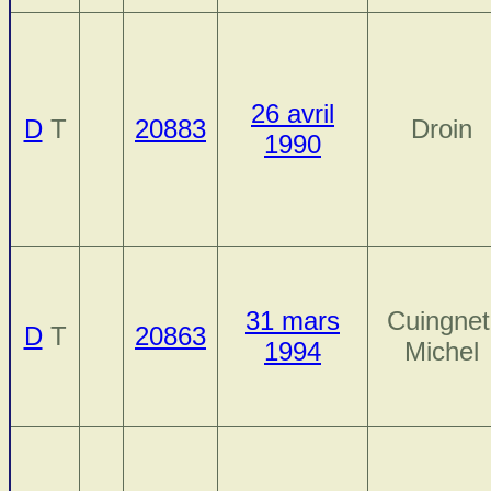
26 avril
D
T
20883
Droin
1990
31 mars
Cuingnet
D
T
20863
1994
Michel