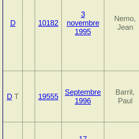
3
Nemo,
D
10182
novembre
Jean
1995
Septembre
Barril,
D
T
19555
1996
Paul
17