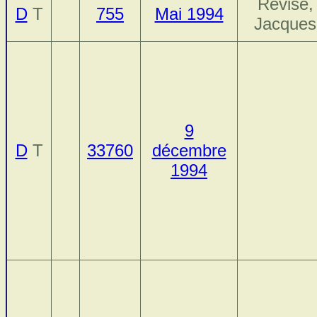
Révise,
D
T
755
Mai 1994
Jacques
9
D
T
33760
décembre
1994