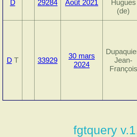
D
29284
Août 2021
Hugues
(de)
Dupaquie
30 mars
D
T
33929
Jean-
2024
Françoi
fgtquery v.1