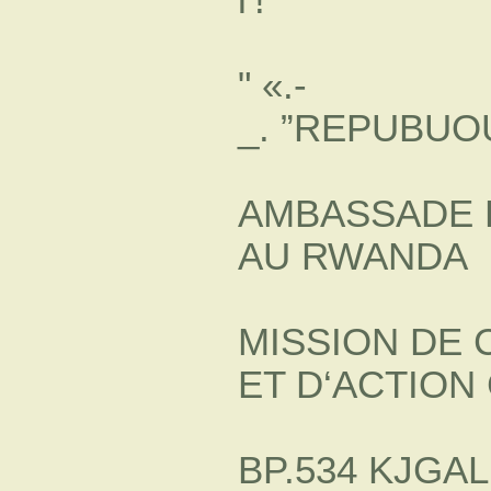
" «.-
_. ”REPUBUOU
AMBASSADE 
AU RWANDA
MISSION DE 
ET D‘ACTION
BP.534 KJGAL