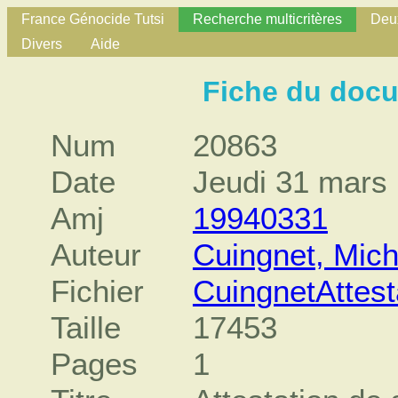
France Génocide Tutsi
Recherche multicritères
Deux
Divers
Aide
Fiche du doc
Num
20863
Date
Jeudi 31 mars
Amj
19940331
Auteur
Cuingnet, Mich
Fichier
CuingnetAttes
Taille
17453
Pages
1