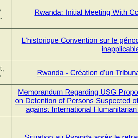
,
Rwanda: Initial Meeting With C
.
L'historique Convention sur le génoc
inapplicabl
t,
Rwanda - Création d'un Tribuna
y
Memorandum Regarding USG Proposa
on Detention of Persons Suspected 
against International Humanitaria
Situation au Rwanda après le retra