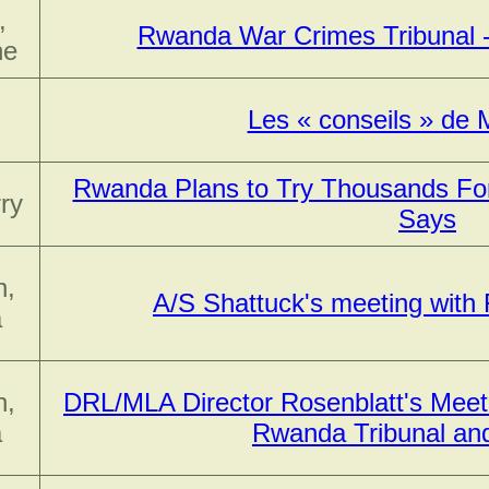
,
Rwanda War Crimes Tribunal 
ne
Les « conseils » de 
Rwanda Plans to Try Thousands Fo
ry
Says
n,
A/S Shattuck's meeting wit
a
n,
DRL/MLA Director Rosenblatt's Meetin
a
Rwanda Tribunal an