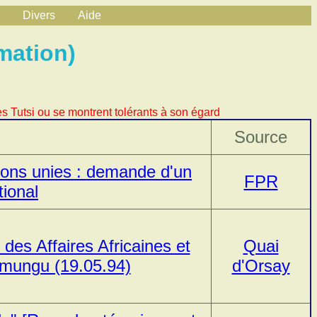
Divers
Aide
mation)
s Tutsi ou se montrent tolérants à son égard
Source
tions unies : demande d'un
FPR
tional
 des Affaires Africaines et
Quai
mungu (19.05.94)
d'Orsay