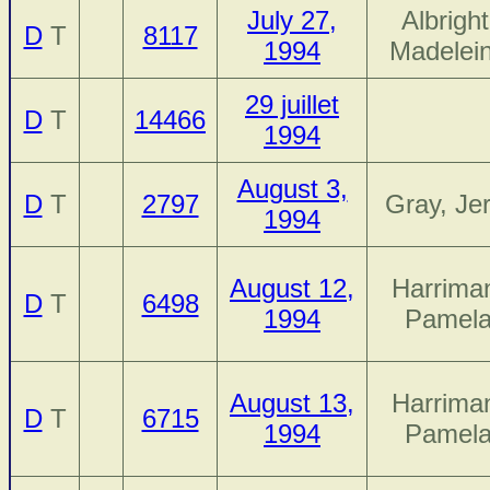
July 27,
Albright
D
T
8117
1994
Madelei
29 juillet
D
T
14466
1994
August 3,
D
T
2797
Gray, Jer
1994
August 12,
Harrima
D
T
6498
1994
Pamel
August 13,
Harrima
D
T
6715
1994
Pamel