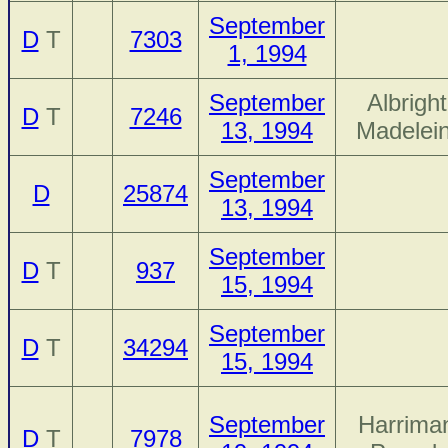
September
D
T
7303
1, 1994
September
Albright
D
T
7246
13, 1994
Madelei
September
D
25874
13, 1994
September
D
T
937
15, 1994
September
D
T
34294
15, 1994
September
Harrima
D
T
7978