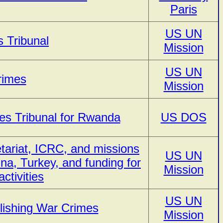
Paris
US UN
 Tribunal
Mission
US UN
rimes
Mission
es Tribunal for Rwanda
US DOS
tariat, ICRC, and missions
US UN
na, Turkey, and funding for
Mission
tivities
US UN
lishing War Crimes
Mission