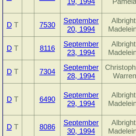
19, 1994
Pamel
September
Albright
D
T
7530
20, 1994
Madelei
September
Albright
D
T
8116
23, 1994
Madelei
September
Christoph
D
T
7304
28, 1994
Warre
September
Albright
D
T
6490
29, 1994
Madelei
September
Albright
D
T
8086
30, 1994
Madelei