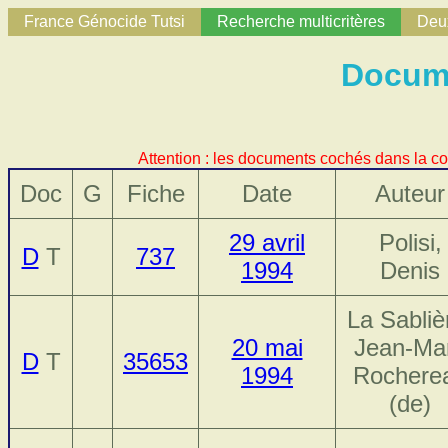
France Génocide Tutsi
Recherche multicritères
Deux
Docume
Attention : les documents cochés dans la co
Doc
G
Fiche
Date
Auteur
29 avril
Polisi,
D
T
737
1994
Denis
La Sabliè
20 mai
Jean-Ma
D
T
35653
1994
Rochere
(de)