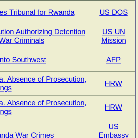
es Tribunal for Rwanda
US DOS
tion Authorizing Detention
US UN
War Criminals
Mission
into Southwest
AFP
. Absence of Prosecution,
HRW
ings
. Absence of Prosecution,
HRW
ings
US
anda War Crimes
Embassy