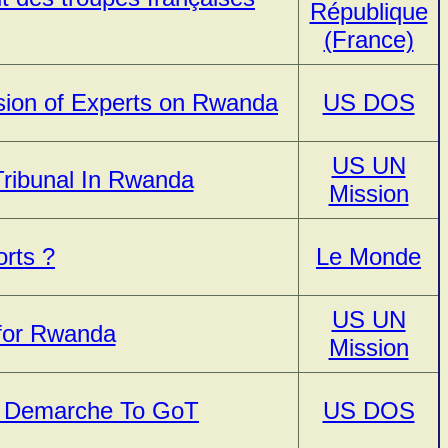
République
(France)
sion of Experts on Rwanda
US DOS
US UN
Tribunal In Rwanda
Mission
orts ?
Le Monde
US UN
 for Rwanda
Mission
l Demarche To GoT
US DOS