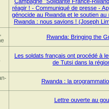
Campagne "Solidarité France-Rwand
réagir ! - Communiqué de presse - App
génocide au Rwanda et le soutien a
Rwanda : nous savions ! (Joseph Lim
,
Rwanda: Bringing the Gui
ne
Les soldats français ont procédé à l
,
de Tutsi dans la régi
an-
Rwanda : la programmatio
Lettre ouverte au go