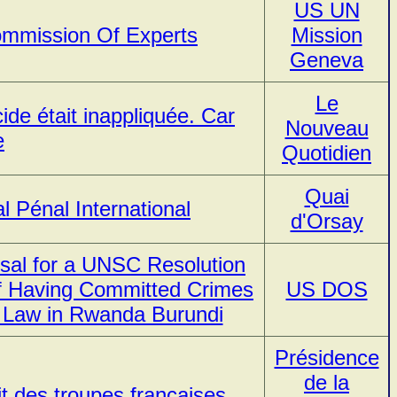
US UN
ommission Of Experts
Mission
Geneva
Le
ide était inappliquée. Car
Nouveau
e
Quotidien
Quai
l Pénal International
d'Orsay
l for a UNSC Resolution
of Having Committed Crimes
US DOS
n Law in Rwanda Burundi
Présidence
de la
it des troupes françaises