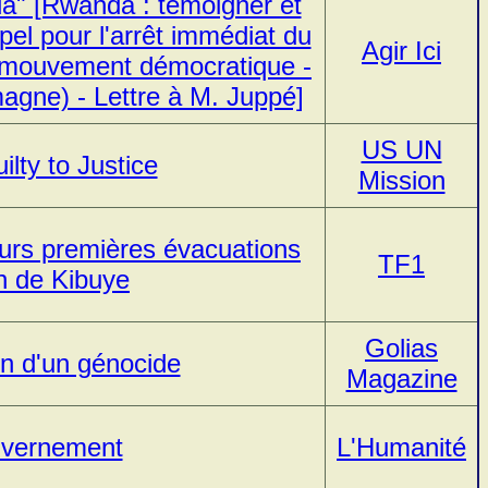
a" [Rwanda : témoigner et
el pour l'arrêt immédiat du
Agir Ici
u mouvement démocratique -
agne) - Lettre à M. Juppé]
US UN
lty to Justice
Mission
eurs premières évacuations
TF1
on de Kibuye
Golias
n d'un génocide
Magazine
uvernement
L'Humanité