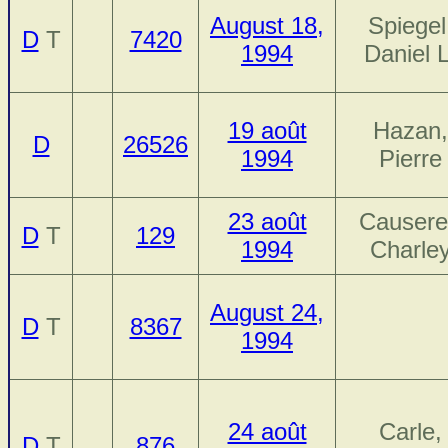
August 18,
Spiegel
D
T
7420
1994
Daniel L
19 août
Hazan,
D
26526
1994
Pierre
23 août
Causere
D
T
129
1994
Charle
August 24,
D
T
8367
1994
24 août
Carle,
D
T
876