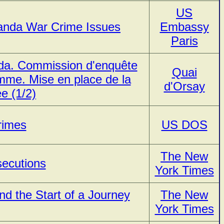
US
wanda War Crime Issues
Embassy
Paris
nda. Commission d'enquête
Quai
homme. Mise en place de la
d'Orsay
e (1/2)
rimes
US DOS
The New
ecutions
York Times
 the Start of a Journey
The New
York Times