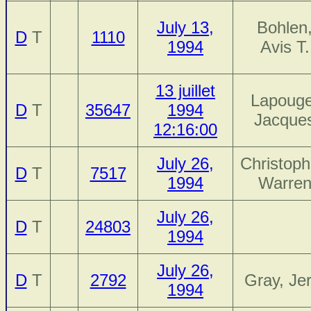
July 13,
Bohlen
D
T
1110
1994
Avis T.
13 juillet
Lapouge
D
T
35647
1994
Jacque
12:16:00
July 26,
Christoph
D
T
7517
1994
Warre
July 26,
D
T
24803
1994
July 26,
D
T
2792
Gray, Jer
1994