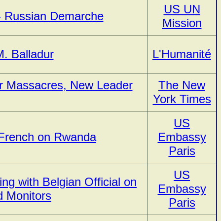
US UN
- Russian Demarche
Mission
M. Balladur
L'Humanité
r Massacres, New Leader
The New
York Times
US
h French on Rwanda
Embassy
Paris
US
g with Belgian Official on
Embassy
d Monitors
Paris