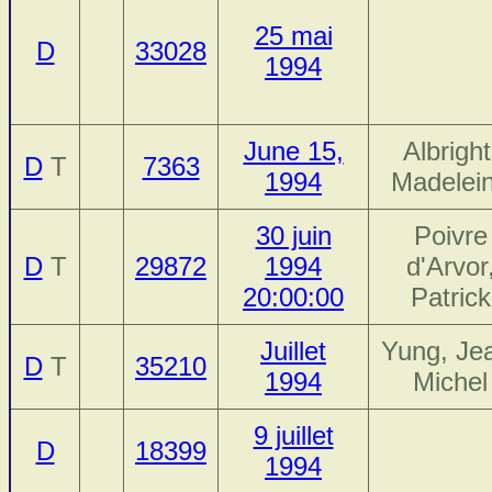
25 mai
D
33028
1994
June 15,
Albright
D
T
7363
1994
Madelei
30 juin
Poivre
D
T
29872
1994
d'Arvor
20:00:00
Patrick
Juillet
Yung, Je
D
T
35210
1994
Michel
9 juillet
D
18399
1994