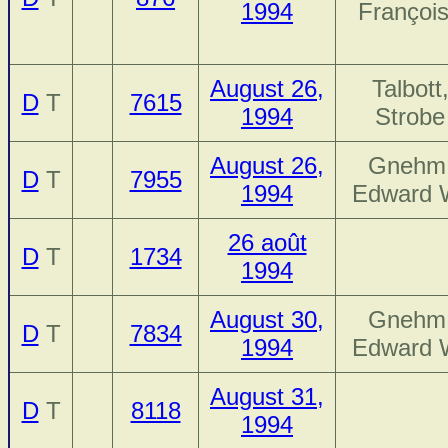
1994
Françoi
August 26,
Talbott
D
T
7615
1994
Strobe
August 26,
Gnehm
D
T
7955
1994
Edward 
26 août
D
T
1734
1994
August 30,
Gnehm
D
T
7834
1994
Edward 
August 31,
D
T
8118
1994