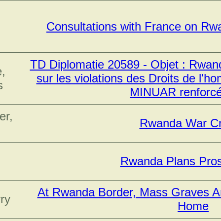
,
Consultations with France on R
TD Diplomatie 20589 - Objet : Rwa
,
sur les violations des Droits de l'
s
MINUAR renforcé
er,
Rwanda War C
n
Rwanda Plans Pros
At Rwanda Border, Mass Graves And
ry
Home