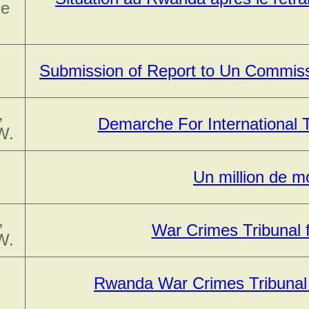
se
,
Submission of Report to Un Commis
,
Demarche For International 
W.
Un million de m
,
War Crimes Tribunal
W.
Rwanda War Crimes Tribuna