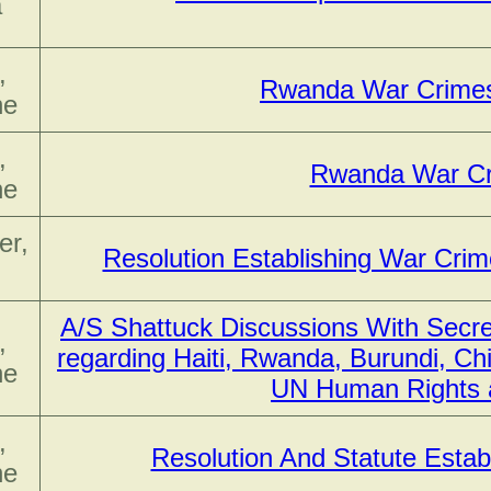
a
,
Rwanda War Crimes
ne
,
Rwanda War C
ne
er,
Resolution Establishing War Crim
n
A/S Shattuck Discussions With Secre
,
regarding Haiti, Rwanda, Burundi, Chi
ne
UN Human Rights ac
,
Resolution And Statute Estab
ne