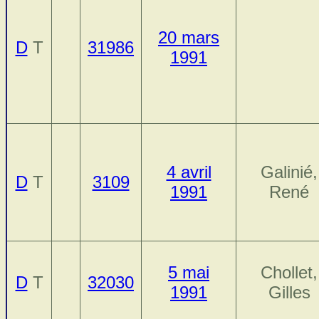
20 mars
D
T
31986
1991
4 avril
Galinié,
D
T
3109
1991
René
5 mai
Chollet,
D
T
32030
1991
Gilles