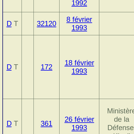
1992
8 février
D
T
32120
1993
18 février
D
T
172
1993
Ministèr
26 février
de la
D
T
361
1993
Défense