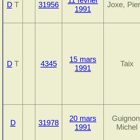
11 février
D
T
31956
Joxe, Pie
1991
15 mars
D
T
4345
Taix
1991
20 mars
Guignon
D
31978
1991
Michel