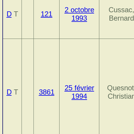
2 octobre
Cussac
D
T
121
1993
Bernard
25 février
Quesnot
D
T
3861
1994
Christia