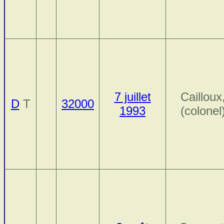
7 juillet
Cailloux
D
T
32000
1993
(colonel