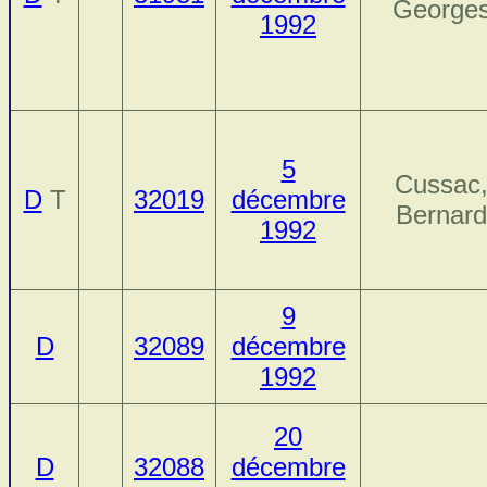
George
1992
5
Cussac
D
T
32019
décembre
Bernard
1992
9
D
32089
décembre
1992
20
D
32088
décembre