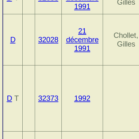
Gilles
1991
21
Chollet,
D
32028
décembre
Gilles
1991
D
T
32373
1992