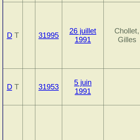
26 juillet
Chollet,
D
T
31995
1991
Gilles
5 juin
D
T
31953
1991