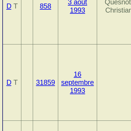
3 août
Quesnot
D
T
858
1993
Christia
16
D
T
31859
septembre
1993