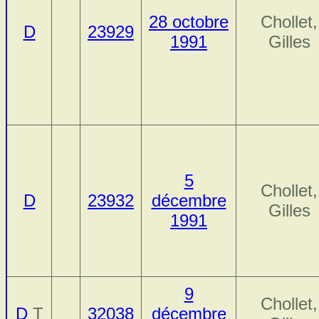
28 octobre
Chollet,
D
23929
1991
Gilles
5
Chollet,
D
23932
décembre
Gilles
1991
9
Chollet,
D
T
32038
décembre