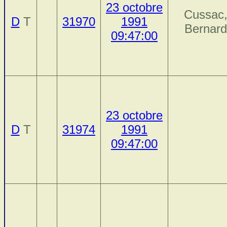
23 octobre
Cussac
D
T
31970
1991
Bernard
09:47:00
23 octobre
D
T
31974
1991
09:47:00