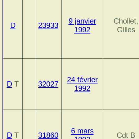
9 janvier
Chollet,
D
23933
1992
Gilles
24 février
D
T
32027
1992
6 mars
D
T
31860
Cdt B