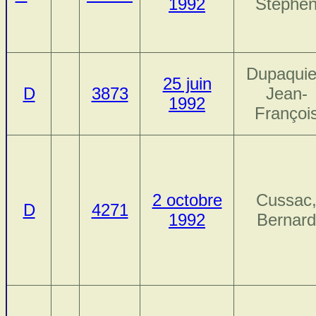
1992
Stephe
Dupaquie
25 juin
D
3873
Jean-
1992
Françoi
2 octobre
Cussac
D
4271
1992
Bernard