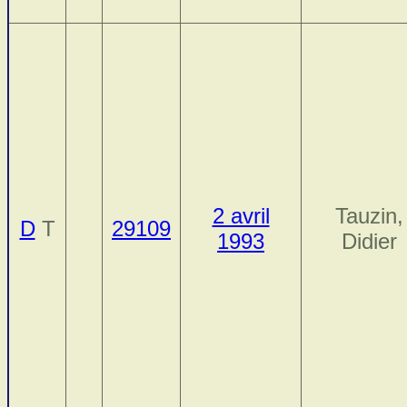
2 avril
Tauzin,
D
T
29109
1993
Didier