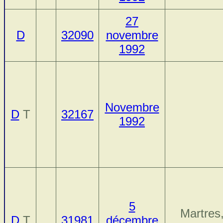
27
D
32090
novembre
1992
Novembre
D
T
32167
1992
5
Martres
D
T
31981
décembre