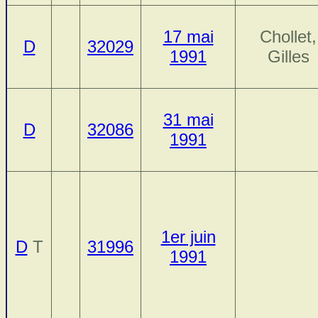
17 mai
Chollet,
D
32029
1991
Gilles
31 mai
D
32086
1991
1er juin
D
T
31996
1991