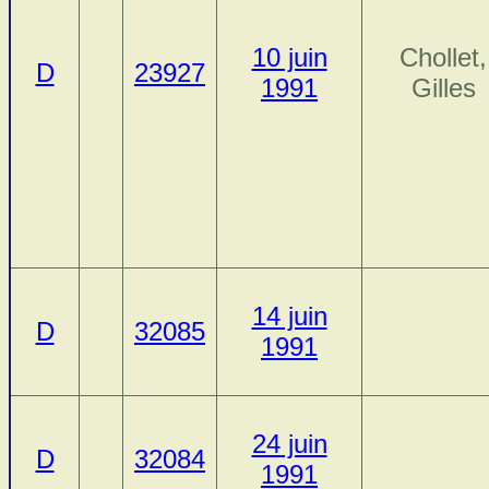
10 juin
Chollet,
D
23927
1991
Gilles
14 juin
D
32085
1991
24 juin
D
32084
1991