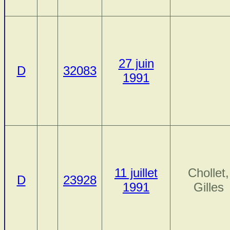
27 juin
D
32083
1991
11 juillet
Chollet,
D
23928
1991
Gilles