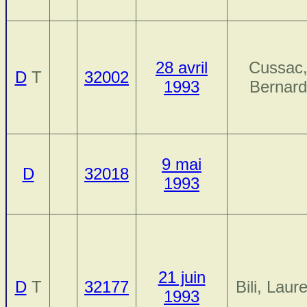
28 avril
Cussac
D
T
32002
1993
Bernard
9 mai
D
32018
1993
21 juin
D
T
32177
Bili, Laur
1993