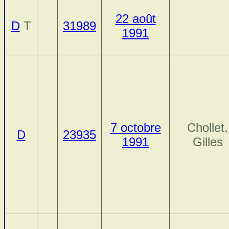
22 août
D
T
31989
1991
7 octobre
Chollet,
D
23935
1991
Gilles