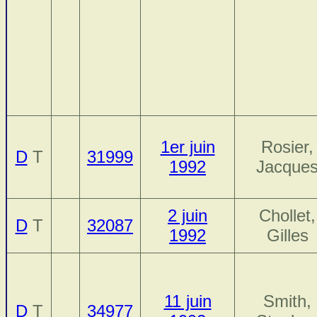
1er juin
Rosier,
D
T
31999
1992
Jacque
2 juin
Chollet,
D
T
32087
1992
Gilles
11 juin
Smith,
D
T
34977