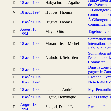
Handwritten d
D
18 août 1994
Habyarimana, Agathe
des événements
À Gikongoro ce
V
18 août 1994
Hugues, Thomas
commandement
À Gikongoro ce
D
18 août 1994
Hugues, Thomas
commandement
August 18,
D
Mayer, Otto
Tagebuch von 
1994
Sommation int
D
18 août 1994
Morand, Jean-Michel
internationale
République d
Sommation int
D
18 août 1994
Ntahobari, Sébastien
l'encontre de
Commerce
Dans la zone 
D
18 août 1994
gagner le Zaïr
D
18 août 1994
Rwanda : l'e
D
18 août 1994
Note RW/DIVE
D
18 août 1994
Perraudin, André
Mgr Perraudin :
D
18 août 1994
Sigaud, Dominique
« Les Français
August 18,
D
Spiegel, Daniel L.
Rwanda: Initi
1994