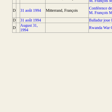
M. François M
Conférence de
D
31 août 1994
Mitterrand, François
M. François M
D
31 août 1994
Balladur joue 
August 31,
D
Rwanda War C
1994