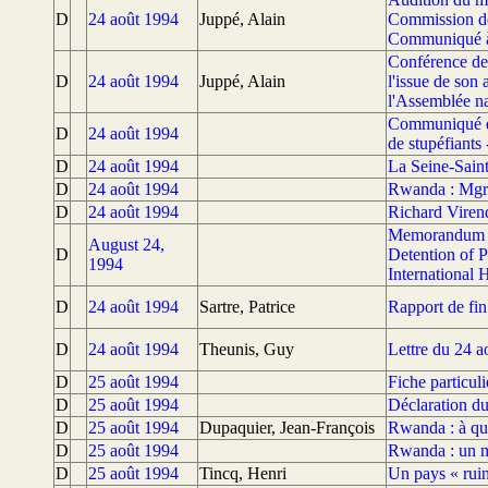
D
24 août 1994
Juppé, Alain
Commission des
Communiqué à 
Conférence de 
D
24 août 1994
Juppé, Alain
l'issue de son
l'Assemblée na
Communiqué du 
D
24 août 1994
de stupéfiants
D
24 août 1994
La Seine-Sain
D
24 août 1994
Rwanda : Mgr 
D
24 août 1994
Richard Virenq
Memorandum R
August 24,
D
Detention of 
1994
International
D
24 août 1994
Sartre, Patrice
Rapport de fi
D
24 août 1994
Theunis, Guy
Lettre du 24 a
D
25 août 1994
Fiche particu
D
25 août 1994
Déclaration du
D
25 août 1994
Dupaquier, Jean-François
Rwanda : à qui
D
25 août 1994
Rwanda : un m
D
25 août 1994
Tincq, Henri
Un pays « ruin