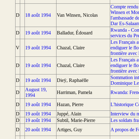
Compte rendu d
Winsen et Mon
D
18 août 1994
Van Winsen, Nicolas
l'ambassade de
Dar Es-Salaa
Rwanda - Comm
D
19 août 1994
Balladur, Édouard
services du Pr
Les Français a
V
19 août 1994
Chazal, Claire
endiguer le fl
frontière ave
Les Français a
D
19 août 1994
Chazal, Claire
endiguer le fl
frontière ave
Sommation inte
D
19 août 1994
Dieÿ, Raphaëlle
Dominique Le
August 19,
D
Harriman, Pamela
Rwanda: Frenc
1994
D
19 août 1994
Hazan, Pierre
L'historique C
D
19 août 1994
Juppé, Alain
Interview du m
D
19 août 1994
Subtil, Marie-Pierre
Les soldats fr
D
20 août 1994
Artiges, Guy
A propos de F