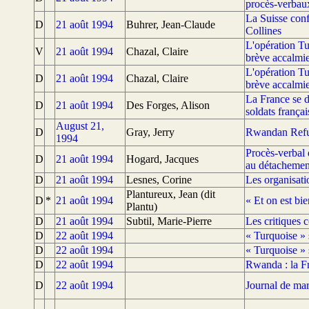
procès-verbau
La Suisse conf
D
21 août 1994
Buhrer, Jean-Claude
Collines
L'opération Tu
V
21 août 1994
Chazal, Claire
brève accalmie
L'opération Tu
D
21 août 1994
Chazal, Claire
brève accalmie
La France se d
D
21 août 1994
Des Forges, Alison
soldats franç
August 21,
D
Gray, Jerry
Rwandan Refug
1994
Procès-verbal 
D
21 août 1994
Hogard, Jacques
au détacheme
D
21 août 1994
Lesnes, Corine
Les organisati
Plantureux, Jean (dit
D
*
21 août 1994
« Et on est bie
Plantu)
D
21 août 1994
Subtil, Marie-Pierre
Les critiques c
D
22 août 1994
« Turquoise » 
D
22 août 1994
« Turquoise » 
D
22 août 1994
Rwanda : la Fr
D
22 août 1994
Journal de ma