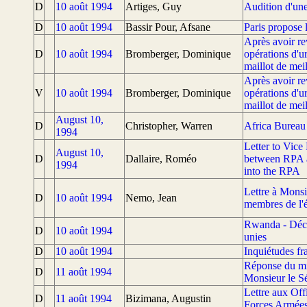
D
10 août 1994
Artiges, Guy
Audition d'une
D
10 août 1994
Bassir Pour, Afsane
Paris propose 
Après avoir re
D
10 août 1994
Bromberger, Dominique
opérations d'
maillot de mei
Après avoir re
V
10 août 1994
Bromberger, Dominique
opérations d'
maillot de mei
August 10,
D
Christopher, Warren
Africa Bureau
1994
Letter to Vice
August 10,
D
Dallaire, Roméo
between RPA a
1994
into the RPA
Lettre à Monsi
D
10 août 1994
Nemo, Jean
membres de l'é
Rwanda - Décla
D
10 août 1994
unies
D
10 août 1994
Inquiétudes fr
Réponse du min
D
11 août 1994
Monsieur le S
Lettre aux Off
D
11 août 1994
Bizimana, Augustin
Forces Armée