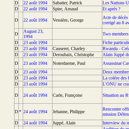
D
22 août 1994
Sabatier, Patrick
Les Nations U
D
22 août 1994
Spire, Arnaud
Et après ?
Acte de décès 
D
22 août 1994
Vessière, George
corrigé au 8 a
August 23,
D
Two members 
1994
D
23 août 1994
Fiche particul
D
23 août 1994
Causeret, Charley
Rwanda - Créat
D
23 août 1994
Deroubaix, Christophe
Alain Juppé d
D
23 août 1994
Noterdaeme, Paul
Assassinat Cas
D
23 août 1994
Deux membres 
D
23 août 1994
La colère des 
D
23 août 1994
L'ONU ne crai
D
24 août 1994
Carle, Françoise
Situation au R
Rencontre offi
D
*
24 août 1994
Jehanne, Philippe
mission Défen
D
24 août 1994
Juppé, Alain
Interview du m
Audition du mi