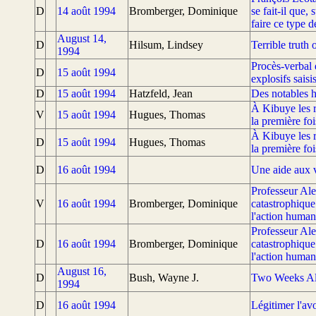
D
14 août 1994
Bromberger, Dominique
se fait-il que,
faire ce type d
August 14,
D
Hilsum, Lindsey
Terrible truth
1994
Procès-verbal 
D
15 août 1994
explosifs saisi
D
15 août 1994
Hatzfeld, Jean
Des notables h
À Kibuye les r
V
15 août 1994
Hugues, Thomas
la première foi
À Kibuye les r
D
15 août 1994
Hugues, Thomas
la première foi
D
16 août 1994
Une aide aux 
Professeur Ale
V
16 août 1994
Bromberger, Dominique
catastrophique
l'action human
Professeur Ale
D
16 août 1994
Bromberger, Dominique
catastrophique
l'action human
August 16,
D
Bush, Wayne J.
Two Weeks Al
1994
D
16 août 1994
Légitimer l'av