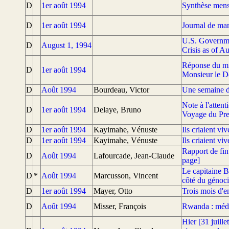
D
1er août 1994
Synthèse mensu
D
1er août 1994
Journal de mar
U.S. Governme
D
August 1, 1994
Crisis as of A
Réponse du min
D
1er août 1994
Monsieur le D
D
Août 1994
Bourdeau, Victor
Une semaine d'
Note à l'atten
D
1er août 1994
Delaye, Bruno
Voyage du Pre
D
1er août 1994
Kayimahe, Vénuste
Ils criaient v
D
1er août 1994
Kayimahe, Vénuste
Ils criaient v
Rapport de fin
D
Août 1994
Lafourcade, Jean-Claude
page]
Le capitaine Ba
D
*
Août 1994
Marcusson, Vincent
côté du génoc
D
1er août 1994
Mayer, Otto
Trois mois d'en
D
Août 1994
Misser, François
Rwanda : médi
Hier [31 juille