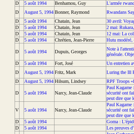
D
5 août 1994
Benhamou, Guy
L'armée rwanda
D
August 5, 1994
Bonner, Raymond
Rwandans Say
D
5 août 1994
Chatain, Jean
30 avril: Voya
D
5 août 1994
Chatain, Jean
2 mai: Rukara,
D
5 août 1994
Chatain, Jean
12 mai: La col
D
5 août 1994
Chrétien, Jean-Pierre
Hutu modéré, 
Note à l'atten
D
5 août 1994
Dupuis, Georges
générale. Objet
D
5 août 1994
Fort, José
Un entretien a
D
August 5, 1994
Fritz, Mark
Luring the Il
D
August 5, 1994
Hilsum, Lindsey
RPF Troops
Paul Kagame : 
D
5 août 1994
Narcy, Jean-Claude
sécurité ont fa
peut dire que 
Paul Kagame : 
V
5 août 1994
Narcy, Jean-Claude
sécurité ont fa
peut dire que 
D
5 août 1994
Goma : L'épidé
D
5 août 1994
Les preuves d