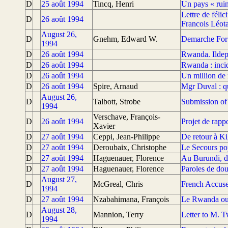
D
25 août 1994
Tincq, Henri
Un pays « ruin
Lettre de féli
D
26 août 1994
Francois Léota
August 26,
D
Gnehm, Edward W.
Demarche For 
1994
D
26 août 1994
Rwanda. Ilde
D
26 août 1994
Rwanda : inci
D
26 août 1994
Un million de 
D
26 août 1994
Spire, Arnaud
Mgr Duval : qu
August 26,
D
Talbott, Strobe
Submission of
1994
Verschave, François-
D
26 août 1994
Projet de rapp
Xavier
D
27 août 1994
Ceppi, Jean-Philippe
De retour à Kig
D
27 août 1994
Deroubaix, Christophe
Le Secours po
D
27 août 1994
Haguenauer, Florence
Au Burundi, de
D
27 août 1994
Haguenauer, Florence
Paroles de dou
August 27,
D
McGreal, Chris
French Accused
1994
D
27 août 1994
Nzabahimana, François
Le Rwanda ou 
August 28,
D
Mannion, Terry
Letter to M. 
1994