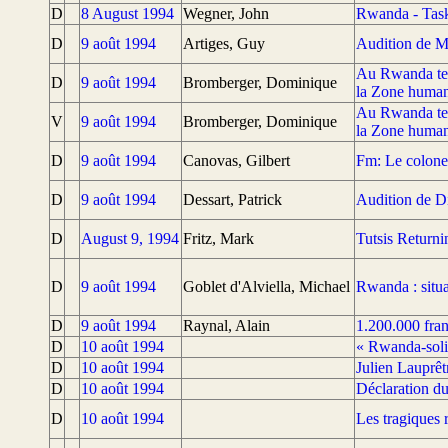
D
8 August 1994
Wegner, John
Rwanda - Tas
D
9 août 1994
Artiges, Guy
Audition de 
Au Rwanda tens
D
9 août 1994
Bromberger, Dominique
la Zone humani
Au Rwanda tens
V
9 août 1994
Bromberger, Dominique
la Zone humani
D
9 août 1994
Canovas, Gilbert
Fm: Le colone
D
9 août 1994
Dessart, Patrick
Audition de D
D
August 9, 1994
Fritz, Mark
Tutsis Returni
D
9 août 1994
Goblet d'Alviella, Michael
Rwanda : situat
D
9 août 1994
Raynal, Alain
1.200.000 fran
D
10 août 1994
« Rwanda-soli
D
10 août 1994
Julien Lauprêt
D
10 août 1994
Déclaration du
D
10 août 1994
Les tragiques 