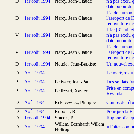
D
1er août 1994
Narcy, Jean-Claude
n'a pas exclu 
date butoir du
L'aide humanit
D
1er août 1994
Narcy, Jean-Claude
l'aéroport de K
réouverture de
Hier [31 juille
V
1er août 1994
Narcy, Jean-Claude
n'a pas exclu 
date butoir du
L'aide humanit
V
1er août 1994
Narcy, Jean-Claude
l'aéroport de K
réouverture de
D
1er août 1994
Naudet, Jean-Baptiste
Un nouvel exo
D
Août 1994
Le martyre d
P
Août 1994
Pelissier, Jean-Paul
Des soldats fr
Prise en compt
P
Août 1994
Pellizzari, Xavier
Rwandais.
D
Août 1994
Rekacewicz, Philippe
Camps de réfu
D
Août 1994
Rubona, B.
Pourquoi la F
D
1er août 1994
Smeets, P.
Rapport d'enqu
Willem, Bernhardt Willem
D
Août 1994
« Faites comme
Holtrop