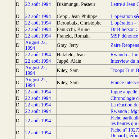
D
22 août 1994
Bizimungu, Pasteur
Lettre à Jean 
D
22 août 1994
Ceppi, Jean-Philippe
L'opération s
D
22 août 1994
Deroubaix, Christophe
L'opération « 
D
22 août 1994
Fanucchi, Bruno
Dr Biberson : 
D
22 août 1994
Franeld, Romain
MSF dénonce u
August 22,
D
Gray, Jerry
Zaire Reopen
1994
D
22 août 1994
Hatzfeld, Jean
Rwanda : Turq
D
22 août 1994
Juppé, Alain
Interview du m
August 22,
D
Kiley, Sam
Troops Turn 
1994
August 22,
D
Kiley, Sam
France Inter
1994
D
22 août 1994
Juppé appelle 
D
22 août 1994
Chronologie de
D
22 août 1994
La réaction de
D
22 août 1994
Rwanda : Mgr 
Fiche particu
D
22 août 1994
les heures qui 
Fiche n° 1927
D
22 août 1994
Denard [Jérôm