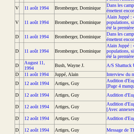
Dans les camps
V
11 août 1994
Bromberger, Dominique
émettent encor
Alain Juppé : 
V
11 août 1994
Bromberger, Dominique
populations, s
été la premièr
Dans les camps
D
11 août 1994
Bromberger, Dominique
émettent encor
Alain Juppé : 
D
11 août 1994
Bromberger, Dominique
populations, s
été la premièr
August 11,
D
Bush, Wayne J.
A/S Shattuck 
1994
D
11 août 1994
Juppé, Alain
Interview du m
Audition d'Eu
D
12 août 1994
Artiges, Guy
[Page 4 manqu
D
12 août 1994
Artiges, Guy
Audition d'Eu
Audition d'Eu
D
12 août 1994
Artiges, Guy
[Avec annexes
D
12 août 1994
Artiges, Guy
Audition d'Eu
D
12 août 1994
Artiges, Guy
Message de Th