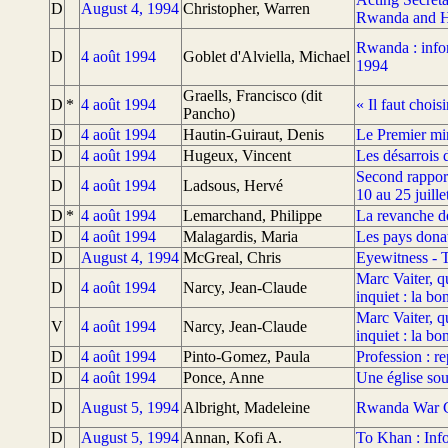
D
August 4, 1994
Christopher, Warren
Rwanda and H
Rwanda : inform
D
4 août 1994
Goblet d'Alviella, Michael
1994
Graells, Francisco (dit
D
*
4 août 1994
« Il faut chois
Pancho)
D
4 août 1994
Hautin-Guiraut, Denis
Le Premier min
D
4 août 1994
Hugeux, Vincent
Les désarrois 
Second rapport
D
4 août 1994
Ladsous, Hervé
10 au 25 juille
D
*
4 août 1994
Lemarchand, Philippe
La revanche de
D
4 août 1994
Malagardis, Maria
Les pays donat
D
August 4, 1994
McGreal, Chris
Eyewitness - 
Marc Vaiter, q
D
4 août 1994
Narcy, Jean-Claude
inquiet : la b
Marc Vaiter, q
V
4 août 1994
Narcy, Jean-Claude
inquiet : la b
D
4 août 1994
Pinto-Gomez, Paula
Profession : re
D
4 août 1994
Ponce, Anne
Une église so
D
August 5, 1994
Albright, Madeleine
Rwanda War 
D
August 5, 1994
Annan, Kofi A.
To Khan : Info