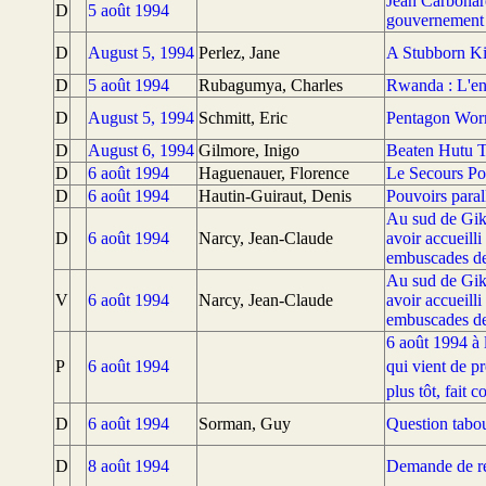
Jean Carbonare
D
5 août 1994
gouvernement
D
August 5, 1994
Perlez, Jane
A Stubborn Ki
D
5 août 1994
Rubagumya, Charles
Rwanda : L'en
D
August 5, 1994
Schmitt, Eric
Pentagon Worr
D
August 6, 1994
Gilmore, Inigo
Beaten Hutu T
D
6 août 1994
Haguenauer, Florence
Le Secours Pop
D
6 août 1994
Hautin-Guiraut, Denis
Pouvoirs paral
Au sud de Giko
D
6 août 1994
Narcy, Jean-Claude
avoir accueill
embuscades de
Au sud de Giko
V
6 août 1994
Narcy, Jean-Claude
avoir accueill
embuscades de
6 août 1994 à l
P
6 août 1994
qui vient de 
plus tôt, fait 
D
6 août 1994
Sorman, Guy
Question tabou 
D
8 août 1994
Demande de re