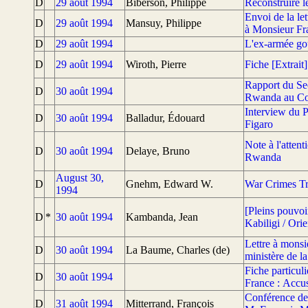
D
29 août 1994
Biberson, Philippe
Reconstruire l
Envoi de la le
D
29 août 1994
Mansuy, Philippe
à Monsieur Fra
D
29 août 1994
L'ex-armée gou
D
29 août 1994
Wiroth, Pierre
Fiche [Extrait]
Rapport du Sec
D
30 août 1994
Rwanda au Con
Interview du P
D
30 août 1994
Balladur, Édouard
Figaro
Note à l'atten
D
30 août 1994
Delaye, Bruno
Rwanda
August 30,
D
Gnehm, Edward W.
War Crimes Tr
1994
[Pleins pouvoi
D
*
30 août 1994
Kambanda, Jean
Kabiligi / Ori
Lettre à monsi
D
30 août 1994
La Baume, Charles (de)
ministère de l
Fiche particu
D
30 août 1994
France : Accu
Conférence des
D
31 août 1994
Mitterrand, François