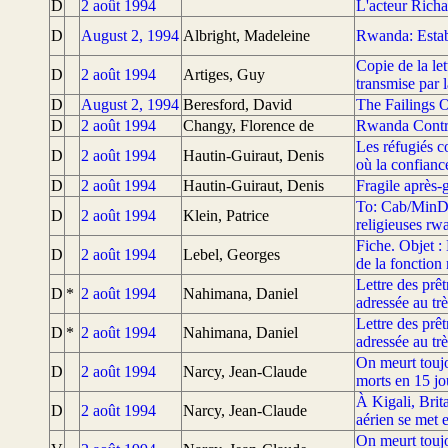
D
2 août 1994
L'acteur Rich
D
August 2, 1994
Albright, Madeleine
Rwanda: Estab
Copie de la le
D
2 août 1994
Artiges, Guy
transmise par 
D
August 2, 1994
Beresford, David
The Failings 
D
2 août 1994
Changy, Florence de
Rwanda Contrib
Les réfugiés c
D
2 août 1994
Hautin-Guiraut, Denis
où la confiance
D
2 août 1994
Hautin-Guiraut, Denis
Fragile après-g
To: Cab/MinDéf
D
2 août 1994
Klein, Patrice
religieuses rw
Fiche. Objet :
D
2 août 1994
Lebel, Georges
de la fonction
Lettre des prê
D
*
2 août 1994
Nahimana, Daniel
adressée au trè
Lettre des prê
D
*
2 août 1994
Nahimana, Daniel
adressée au trè
On meurt touj
D
2 août 1994
Narcy, Jean-Claude
morts en 15 jo
À Kigali, Brit
D
2 août 1994
Narcy, Jean-Claude
aérien se met 
On meurt touj