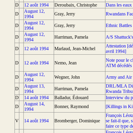
D
12 août 1994
Deroubaix, Christophe
Dans les eaux 
August 12,
D
Gray, Jerry
Rwandans Face
1994
August 12,
D
Gray, Jerry
Ethnic Battles
1994
August 12,
D
Harriman, Pamela
A/S Shattuck'
1994
Attestation [d
D
12 août 1994
Marlaud, Jean-Michel
avril 1994]
Note pour le c
D
12 août 1994
Nemo, Jean
ATM décédés
August 12,
D
Wegner, John
Army and Air 
1994
August 13,
DRL/MLA Direc
D
Harriman, Pamela
1994
Rwanda Tribun
D
14 août 1994
Balladur, Édouard
Interview du p
August 14,
D
Bonner, Raymond
[Killings in K
1994
François Léota
V
14 août 1994
Bromberger, Dominique
se fait-il que,
faire ce type d
François Léota