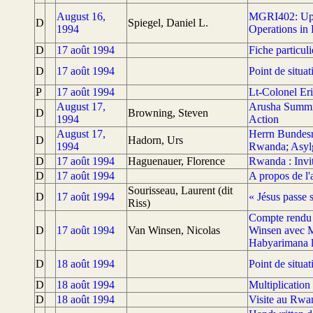
August 16,
MGRI402: Upda
D
Spiegel, Daniel L.
1994
Operations i
D
17 août 1994
Fiche particul
D
17 août 1994
Point de situa
P
17 août 1994
Lt-Colonel Eri
August 17,
Arusha Summit
D
Browning, Steven
1994
Action
August 17,
Herrn Bundesr
D
Hadorn, Urs
1994
Rwanda; Asyl
D
17 août 1994
Haguenauer, Florence
Rwanda : Invit
D
17 août 1994
A propos de l'
Sourisseau, Laurent (dit
D
17 août 1994
« Jésus passe 
Riss)
Compte rendu d
D
17 août 1994
Van Winsen, Nicolas
Winsen avec M
Habyarimana le
D
18 août 1994
Point de situa
D
18 août 1994
Multiplication
D
18 août 1994
Visite au Rwan