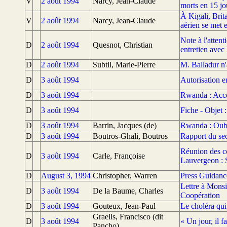
V
2 août 1994
Narcy, Jean-Claude
morts en 15 jo
À Kigali, Brit
V
2 août 1994
Narcy, Jean-Claude
aérien se met 
Note à l'atten
D
2 août 1994
Quesnot, Christian
entretien avec
D
2 août 1994
Subtil, Marie-Pierre
M. Balladur n'
D
3 août 1994
Autorisation 
D
3 août 1994
Rwanda : Accor
D
3 août 1994
Fiche - Objet 
D
3 août 1994
Barrin, Jacques (de)
Rwanda : Oubl
D
3 août 1994
Boutros-Ghali, Boutros
Rapport du sec
Réunion des c
D
3 août 1994
Carle, Françoise
Lauvergeon : 
D
August 3, 1994
Christopher, Warren
Press Guidanc
Lettre à Monsi
D
3 août 1994
De la Baume, Charles
Coopération
D
3 août 1994
Gouteux, Jean-Paul
Le choléra qui
Graells, Francisco (dit
D
3 août 1994
« Un jour, il f
Pancho)