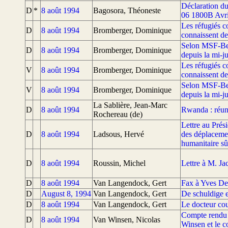
Déclaration du
D
*
8 août 1994
Bagosora, Théoneste
06 1800B Avri
Les réfugiés c
D
8 août 1994
Bromberger, Dominique
connaissent de
Selon MSF-Bel
D
8 août 1994
Bromberger, Dominique
depuis la mi-j
Les réfugiés c
V
8 août 1994
Bromberger, Dominique
connaissent de
Selon MSF-Bel
V
8 août 1994
Bromberger, Dominique
depuis la mi-j
La Sablière, Jean-Marc
D
8 août 1994
Rwanda : réuni
Rochereau (de)
Lettre au Prési
D
8 août 1994
Ladsous, Hervé
des déplaceme
humanitaire sû
D
8 août 1994
Roussin, Michel
Lettre à M. J
D
8 août 1994
Van Langendock, Gert
Fax à Yves D
D
August 8, 1994
Van Langendock, Gert
De schuldige 
D
8 août 1994
Van Langendock, Gert
Le docteur cou
Compte rendu d
D
8 août 1994
Van Winsen, Nicolas
Winsen et le c