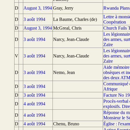
D
August 3, 1994
Gray, Jerry
Rwanda Plans 
Lettre à monsi
D
3 août 1994
La Baume, Charles (de)
Coopération
D
August 3, 1994
McGreal, Chris
Church Fails T
Les légionnaire
D
3 août 1994
Narcy, Jean-Claude
des armes, sur
Zaïre
Les légionnaire
V
3 août 1994
Narcy, Jean-Claude
des armes, sur
Zaïre
Aide mémoire :
D
3 août 1994
Nemo, Jean
obsèques et in
des deux ATM 
Communiqué du 
D
3 août 1994
Afrique
D
3 août 1994
Facture No 194
Procès-verbal 
D
4 août 1994
explosifs. Dire
Réponse du min
D
4 août 1994
Monsieur le Sé
D
4 août 1994
Chenu, Bruno
Église : l'exa
Acting Secret