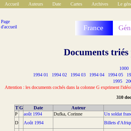
Accueil
Auteurs
Date
Cartes
Archives
Le gén
Page
France
Gén
d'accueil
Documents triés 
1000
1994 01
1994 02
1994 03
1994 04
1994 05
19
1995
20
Attention : les documents cochés dans la colonne G expriment l'idéol
310 doc
T
G
Date
Auteur
P
août 1994
Dufka, Corinne
Un soldat fra
D
Août 1994
Billets d'Afri