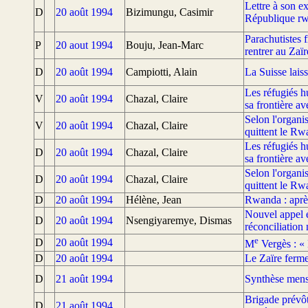
Lettre à son e
D
20 août 1994
Bizimungu, Casimir
République rwa
Parachutistes f
P
20 aout 1994
Bouju, Jean-Marc
rentrer au Zaï
D
20 août 1994
Campiotti, Alain
La Suisse lais
Les réfugiés h
V
20 août 1994
Chazal, Claire
sa frontière a
Selon l'organi
V
20 août 1994
Chazal, Claire
quittent le Rw
Les réfugiés h
D
20 août 1994
Chazal, Claire
sa frontière a
Selon l'organi
D
20 août 1994
Chazal, Claire
quittent le Rw
D
20 août 1994
Hélène, Jean
Rwanda : après
Nouvel appel en
D
20 août 1994
Nsengiyaremye, Dismas
réconciliation
e
D
20 août 1994
M
Vergès : « 
D
20 août 1994
Le Zaïre ferme
D
21 août 1994
Synthèse mens
Brigade prévôt
D
21 août 1994