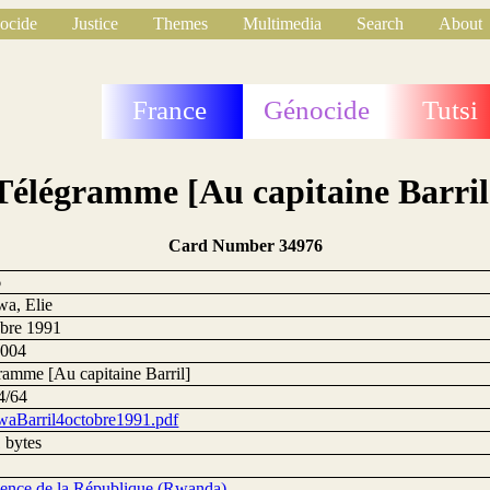
ocide
Justice
Themes
Multimedia
Search
About
France
Génocide
Tutsi
Télégramme [Au capitaine Barril
Card Number 34976
6
wa, Elie
obre 1991
1004
ramme [Au capitaine Barril]
4/64
waBarril4octobre1991.pdf
 bytes
dence de la République (Rwanda)