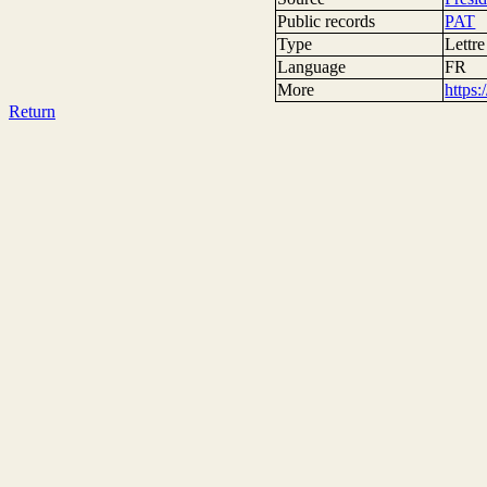
Public records
PAT
Type
Lettre
Language
FR
More
https
Return