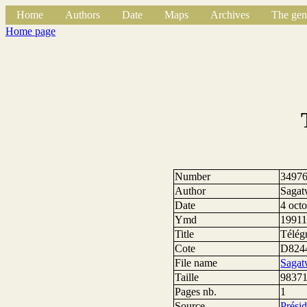
Home
Authors
Date
Maps
Archives
The gen
Home page
Number
3497
Author
Sagat
Date
4 oct
Ymd
1991
Title
Télég
Cote
D824
File name
Sagat
Taille
98371
Pages nb.
1
Source
Prési