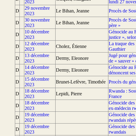
2023
lundi 27 nove
29 novembre
D
Le Bihan, Jeanne
Procès de Sos
2023
30 novembre
Procès de Sos
D
Le Bihan, Jeanne
2023
père »
10 décembre
Génocide au R
D
2023
justice », sel
12 décembre
La traque des
D
Cholez, Étienne
2023
Gauthier
13 décembre
Jugé pour géno
D
Dermy, Eleonore
2023
de « sauver » 
14 décembre
Génocide au R
D
Dermy, Eleonore
2023
dénoncent ses
15 décembre
D
Brunet-Lefèvre, Timothée
Procès du géno
2023
18 décembre
Rwanda : Sost
D
Lepidi, Pierre
2023
France
18 décembre
Génocide des T
D
2023
ex-médecin r
19 décembre
Génocide des T
D
2023
rwandais répèt
19 décembre
Génocide des T
D
2023
rwandais