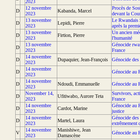
2023
12 novembre
Procès de So
D
Kabanda, Marcel
2023
devant la Cour
13 novembre
Le Rwandais S
D
Lepidi, Pierre
2023
après la premi
13 novembre
Un ancien méd
D
Firtion, Pierre
2023
l'humanité
13 novembre
Génocide rwan
D
2023
France
14 novembre
D
Dupaquier, Jean-François
Génocide des 
2023
14 novembre
D
Génocide au R
2023
14 novembre
D
Ndoudi, Emmanuelle
Génocide au R
2023
November 14,
Survivors, acti
D
Ufitiwabo, Aurore Teta
2023
France
14 novembre
Génocide au R
D
Cardot, Marine
2023
justice
14 novembre
Génocide des 
D
Martel, Laura
2023
extrêmement c
14 novembre
Manishiwe, Jean
V
Génocide au 
2023
Damascène