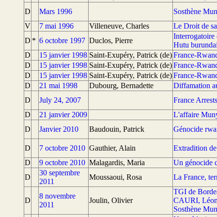
D
Mars 1996
Sosthène Muny
V
7 mai 1996
Villeneuve, Charles
Le Droit de sa
Interrogatoire
D
*
6 octobre 1997
Duclos, Pierre
Hutu burundai
D
15 janvier 1998
Saint-Exupéry, Patrick (de)
France-Rwanda
D
15 janvier 1998
Saint-Exupéry, Patrick (de)
France-Rwanda
D
15 janvier 1998
Saint-Exupéry, Patrick (de)
France-Rwanda
D
21 mai 1998
Dubourg, Bernadette
Diffamation au
D
July 24, 2007
France Arres
D
21 janvier 2009
L'affaire Mun
D
Janvier 2010
Baudouin, Patrick
Génocide rwand
D
7 octobre 2010
Gauthier, Alain
Extradition d
D
9 octobre 2010
Malagardis, Maria
Un génocide d
30 septembre
D
Moussaoui, Rosa
La France, ter
2011
TGI de Bordea
8 novembre
D
Joulin, Olivier
CAURI, Léone 
2011
Sosthène Mu