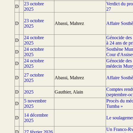
23 octobre
Verdict du pr
D
2025
27
23 octobre
D
Abassi, Mahrez
Affaire Sosth
2025
24 octobre
Génocide des
D
2025
à 24 ans de pr
24 octobre
Sosthène Muny
D
2025
Cour d'Assises
24 octobre
Génocide des T
D
2025
médecin Mun
27 octobre
D
Abassi, Mahrez
Affaire Sosth
2025
Comptes rend
D
2025
Gauthier, Alain
(septembre-oc
5 novembre
Procès du méd
D
2025
Tumba »
14 décembre
D
Le soulagemen
2025
Un Franco-Rwa
D
27 février 2026