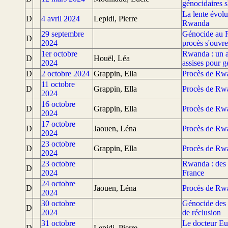
génocidaires s
La lente évolu
D
4 avril 2024
Lepidi, Pierre
Rwanda
29 septembre
Génocide au 
D
2024
procès s'ouvre
1er octobre
Rwanda : un 
D
Houël, Léa
2024
assises pour g
D
2 octobre 2024
Grappin, Ella
Procès de Rwa
11 octobre
D
Grappin, Ella
Procès de Rwa
2024
16 octobre
D
Grappin, Ella
Procès de Rwa
2024
17 octobre
D
Jaouen, Léna
Procès de Rwa
2024
23 octobre
D
Grappin, Ella
Procès de Rwa
2024
23 octobre
Rwanda : des 
D
2024
France
24 octobre
D
Jaouen, Léna
Procès de Rwa
2024
30 octobre
Génocide des 
D
2024
de réclusion
31 octobre
Le docteur Eu
D
Lepidi, Pierre