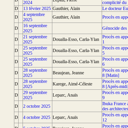
2024
complicité du
D
13 février 2025
Gauthier, Alain
Le docteur Eu
4 septembre
D
Gauthier, Alain
Procès en ap
2025
16 septembre
D
Génocide des 
2025
21 septembre
Procès en app
D
Doualla-Esso, Carla-Ylan
2025
1
25 septembre
Procès en app
D
Doualla-Esso, Carla-Ylan
2025
5
25 septembre
Procès en app
D
Doualla-Esso, Carla-Ylan
2025
6
28 septembre
Procès en app
D
Beaujean, Jeanne
2025
8 [Matin]
28 septembre
Procès en app
D
Karege, Aimé-Céleste
2025
8 [Après-midi
29 septembre
Procès en app
D
Leparc, Anaïs
2025
9
Ibuka France a
D
2 octobre 2025
des architect
Procès en app
D
4 octobre 2025
Leparc, Anaïs
12
Procès en app