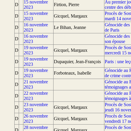
15 novembre
Au premier jo
D
Firtion, Pierre
2023
centre des déb
15 novembre
Procès de Sos
D
Gicquel, Margaux
2023
mardi 14 nove
16 novembre
Génocide des 
D
Le Bihan, Jeanne
2023
de Paris
16 novembre
Génocide des T
D
2023
son épouse
19 novembre
Procès de Sos
D
Gicquel, Margaux
2023
mercredi 15 n
19 novembre
D
Dupaquier, Jean-François
Paris : une l
2023
19 novembre
Génocide au R
D
Forboteaux, Isabelle
2023
de crime contr
21 novembre
Génocide au R
D
2023
témoignages a
22 novembre
Génocide au R
D
2023
témoignages à
23 novembre
Procès de Sos
D
Gicquel, Margaux
2023
jeudi 16 nove
26 novembre
Procès de Sos
D
Gicquel, Margaux
2023
vendredi 17 n
28 novembre
Procès de Sos
D
Gicquel, Margaux