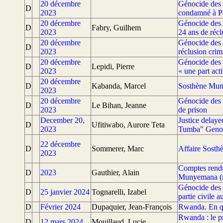
20 décembre
Génocide des
D
2023
condamné à Par
20 décembre
Génocide des
D
Fabry, Guilhem
2023
24 ans de récl
20 décembre
Génocide des 
D
2023
réclusion crim
20 décembre
Génocide des 
D
Lepidi, Pierre
2023
« une part acti
20 décembre
D
Kabanda, Marcel
Sosthène Mun
2023
20 décembre
Génocide des
D
Le Bihan, Jeanne
2023
de prison
December 20,
Justice delaye
D
Ufitiwabo, Aurore Teta
2023
Tumba" Genoc
22 décembre
D
Sommerer, Marc
Affaire Sosth
2023
Comptes rendu
D
2023
Gauthier, Alain
Munyemana (
Génocide des 
D
25 janvier 2024
Tognarelli, Izabel
partie civile
D
Février 2024
Dupaquier, Jean-François
Rwanda. En quê
Rwanda : le p
D
12 mars 2024
Mouillaud, Lucie