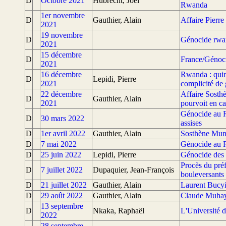
D
Octobre 2021
Hubrecht, Joël
Rwanda
1er novembre
D
Gauthier, Alain
Affaire Pierre
2021
19 novembre
D
Génocide rwand
2021
15 décembre
D
France/Génoci
2021
16 décembre
Rwanda : quin
D
Lepidi, Pierre
2021
complicité de
22 décembre
Affaire Sosthè
D
Gauthier, Alain
2021
pourvoit en ca
Génocide au R
D
30 mars 2022
assises
D
1er avril 2022
Gauthier, Alain
Sosthène Muny
D
7 mai 2022
Génocide au R
D
25 juin 2022
Lepidi, Pierre
Génocide des T
Procès du pré
D
7 juillet 2022
Dupaquier, Jean-François
bouleversants
D
21 juillet 2022
Gauthier, Alain
Laurent Bucyi
D
29 août 2022
Gauthier, Alain
Claude Muhayi
13 septembre
D
Nkaka, Raphaël
L'Université
2022
28 septembre