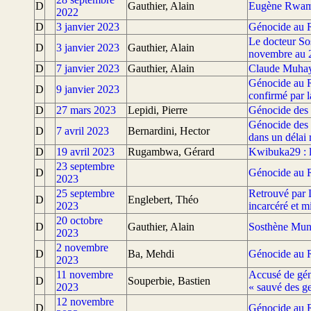
D
Gauthier, Alain
Eugène Rwamuc
2022
D
3 janvier 2023
Génocide au R
Le docteur So
D
3 janvier 2023
Gauthier, Alain
novembre au 
D
7 janvier 2023
Gauthier, Alain
Claude Muhayi
Génocide au R
D
9 janvier 2023
confirmé par l
D
27 mars 2023
Lepidi, Pierre
Génocide des 
Génocide des 
D
7 avril 2023
Bernardini, Hector
dans un délai r
D
19 avril 2023
Rugambwa, Gérard
Kwibuka29 : l
23 septembre
D
Génocide au R
2023
25 septembre
Retrouvé par 
D
Englebert, Théo
2023
incarcéré et 
20 octobre
D
Gauthier, Alain
Sosthène Muny
2023
2 novembre
D
Ba, Mehdi
Génocide au R
2023
11 novembre
Accusé de gén
D
Souperbie, Bastien
2023
« sauvé des g
12 novembre
D
Génocide au R