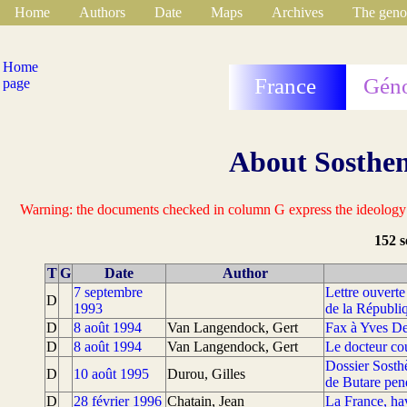
Home
Authors
Date
Maps
Archives
The geno
Home
France
Géno
page
About Sosth
Warning: the documents checked in column G express the ideology of
152 s
T
G
Date
Author
7 septembre
Lettre ouverte
D
1993
de la Républi
D
8 août 1994
Van Langendock, Gert
Fax à Yves D
D
8 août 1994
Van Langendock, Gert
Le docteur co
Dossier Sosth
D
10 août 1995
Durou, Gilles
de Butare pen
D
28 février 1996
Chatain, Jean
La France, hav