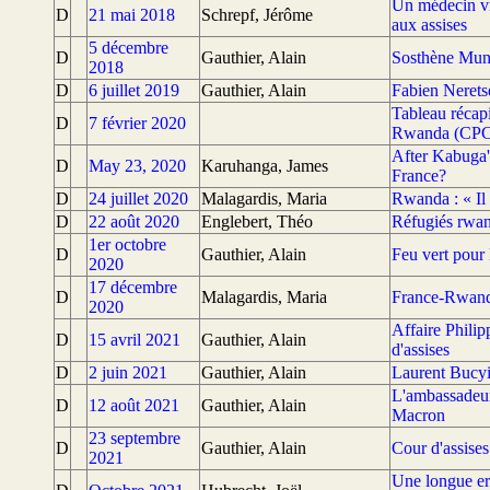
Un médecin vi
D
21 mai 2018
Schrepf, Jérôme
aux assises
5 décembre
D
Gauthier, Alain
Sosthène Muny
2018
D
6 juillet 2019
Gauthier, Alain
Fabien Neretse
Tableau récapit
D
7 février 2020
Rwanda (CP
After Kabuga's
D
May 23, 2020
Karuhanga, James
France?
D
24 juillet 2020
Malagardis, Maria
Rwanda : « Il 
D
22 août 2020
Englebert, Théo
Réfugiés rwand
1er octobre
D
Gauthier, Alain
Feu vert pour 
2020
17 décembre
D
Malagardis, Maria
France-Rwanda
2020
Affaire Phili
D
15 avril 2021
Gauthier, Alain
d'assises
D
2 juin 2021
Gauthier, Alain
Laurent Bucyib
L'ambassadeur
D
12 août 2021
Gauthier, Alain
Macron
23 septembre
D
Gauthier, Alain
Cour d'assise
2021
Une longue err