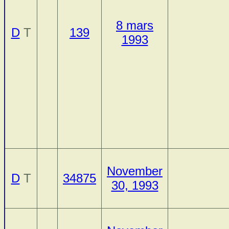
8 mars
D
T
139
1993
November
D
T
34875
30, 1993