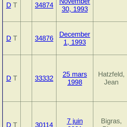
November
D
T
34874
30, 1993
December
D
T
34876
1, 1993
25 mars
Hatzfeld,
D
T
33332
1998
Jean
7 juin
Bigras,
D
T
30114