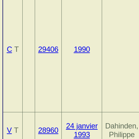
C
T
29406
1990
24 janvier
Dahinden,
V
T
28960
1993
Philippe