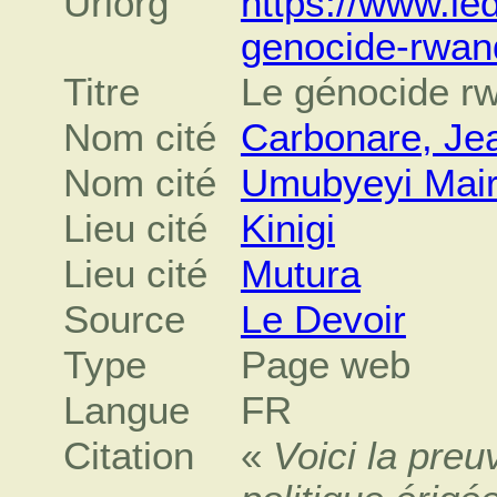
Urlorg
https://www.le
genocide-rwan
Titre
Le génocide rw
Nom cité
Carbonare, Je
Nom cité
Umubyeyi Mair
Lieu cité
Kinigi
Lieu cité
Mutura
Source
Le Devoir
Type
Page web
Langue
FR
Citation
«
Voici la preu