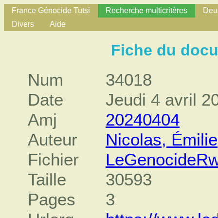
France Génocide Tutsi
Recherche multicritères
Deux
Divers
Aide
Fiche du doc
Num
34018
Date
Jeudi 4 avril 2
Amj
20240404
Auteur
Nicolas, Émilie
Fichier
LeGenocideRw
Taille
30593
Pages
3