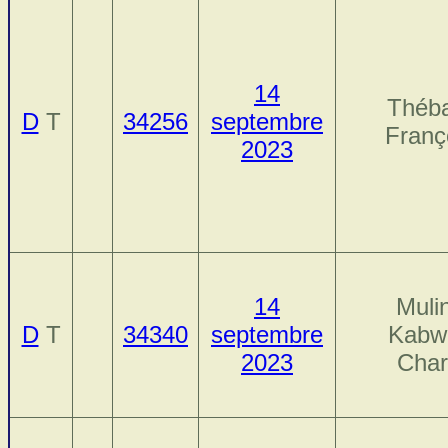
14
Théb
D
T
34256
septembre
Franç
2023
14
Muli
D
T
34340
septembre
Kabw
2023
Char