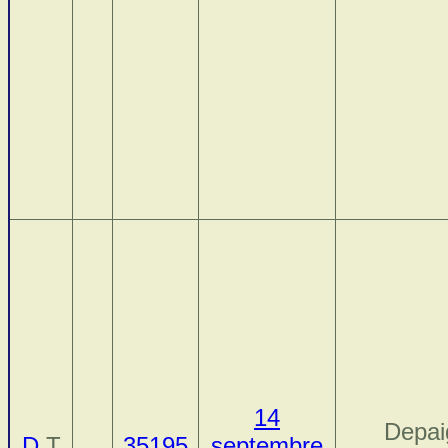
14
Depai
D
T
35195
septembre