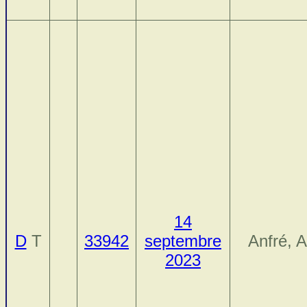
14
D
T
33942
septembre
Anfré, A
2023