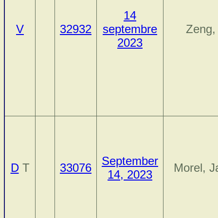
14
V
32932
septembre
Zeng,
2023
September
D
T
33076
Morel, 
14, 2023