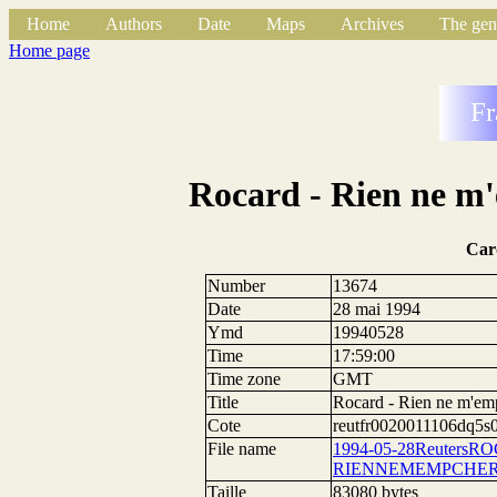
Home
Authors
Date
Maps
Archives
The gen
Home page
Fr
Rocard - Rien ne m'
Car
Number
13674
Date
28 mai 1994
Ymd
19940528
Time
17:59:00
Time zone
GMT
Title
Rocard - Rien ne m'emp
Cote
reutfr0020011106dq5s
File name
1994-05-28ReutersR
RIENNEMEMPCHER
Taille
83080 bytes