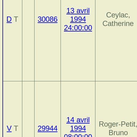
13 avril
Ceylac,
D
T
30086
1994
Catherine
24:00:00
14 avril
Roger-Petit
V
T
29944
1994
Bruno
08:00:00