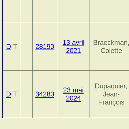
13 avril
Braeckman
D
T
28190
2021
Colette
Dupaquier,
23 mai
D
T
34280
Jean-
2024
François