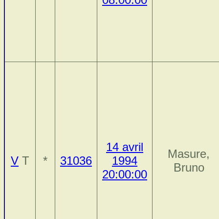
14 avril
Masure,
V
T
*
31036
1994
Bruno
20:00:00