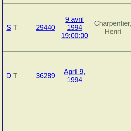
9 avril
Charpentier
S
T
29440
1994
Henri
19:00:00
April 9,
D
T
36289
1994