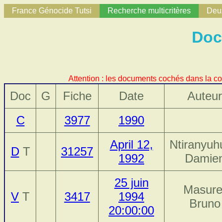
France Génocide Tutsi
Recherche multicritères
Deux
Doc
Attention : les documents cochés dans la co
Doc
G
Fiche
Date
Auteur
C
3977
1990
April 12,
Ntiranyuh
D
T
31257
1992
Damie
25 juin
Masure
V
T
3417
1994
Bruno
20:00:00