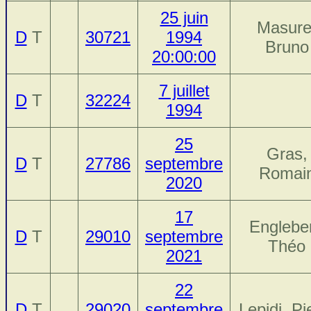
25 juin
Masure
D
T
30721
1994
Bruno
20:00:00
7 juillet
D
T
32224
1994
25
Gras,
D
T
27786
septembre
Romai
2020
17
Engleber
D
T
29010
septembre
Théo
2021
22
D
T
29020
septembre
Lepidi, Pi