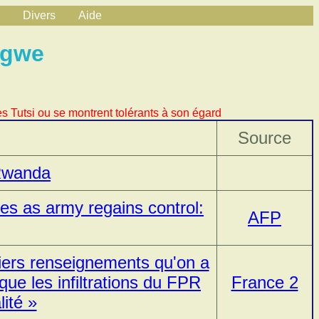
Divers
Aide
ngwe
s Tutsi ou se montrent tolérants à son égard
Source
Rwanda
es as army regains control:
AFP
miers renseignements qu'on a
t que les infiltrations du FPR
France 2
lité »