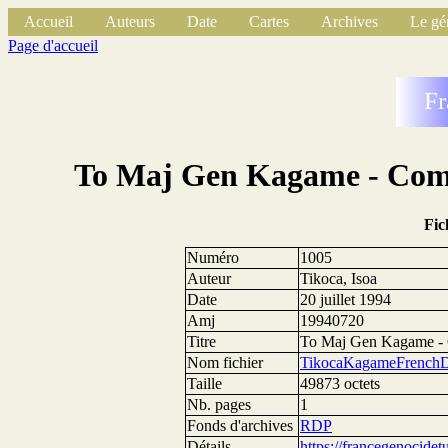
Accueil
Auteurs
Date
Cartes
Archives
Le gé
Page d'accueil
Fr
To Maj Gen Kagame - Compo
Fic
Numéro
1005
Auteur
Tikoca, Isoa
Date
20 juillet 1994
Amj
19940720
Titre
To Maj Gen Kagame - C
Nom fichier
TikocaKagameFrenchDe
Taille
49873 octets
Nb. pages
1
Fonds d'archives
RDP
Détails
https://francegenocide