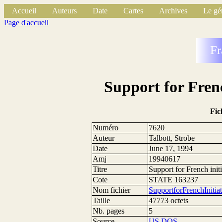
Accueil
Auteurs
Date
Cartes
Archives
Le gé
Page d'accueil
Fr
Support for Fren
Fic
Numéro
7620
Auteur
Talbott, Strobe
Date
June 17, 1994
Amj
19940617
Titre
Support for French ini
Cote
STATE 163237
Nom fichier
SupportforFrenchInit
Taille
47773 octets
Nb. pages
5
Source
US DOS