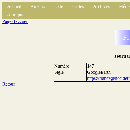
Accueil
Auteurs
Date
Cartes
Archives
Média
À propos
Page d'accueil
Fr
Journal
Numéro
147
Sigle
GoogleEarth
https://francegenocide
Retour