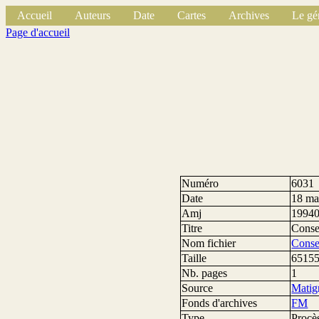
Accueil
Auteurs
Date
Cartes
Archives
Le gé
Page d'accueil
Numéro
6031
Date
18 ma
Amj
1994
Titre
Consei
Nom fichier
Conse
Taille
65155
Nb. pages
1
Source
Matig
Fonds d'archives
FM
Type
Procè