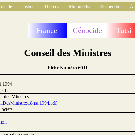
nocide
Justice
Thèmes
Multimédia
Recherche
À 
France
Génocide
Tutsi
Conseil des Ministres
Fiche Numéro 6031
i 1994
0518
l des Ministres
ilDesMinistres18mai1994.pdf
 octets
non
s-verbal de réunion