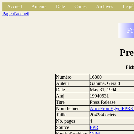
Accueil
Auteurs
Date
Cartes
Archives
Le gé
Page d'accueil
Fr
Pre
Fic
Numéro
16800
Auteur
Gahima, Gerald
Date
May 31, 1994
Amj
19940531
Titre
Press Release
Nom fichier
ArmsFromEgyptFPR31
Taille
204284 octets
Nb. pages
4
Source
FPR
Fonds d'archives
VdM