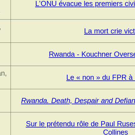
L'ONU évacue les premiers civil
e
,
La mort crie vict
Rwanda - Kouchner Overs
n,
Le « non » du FPR à 
Rwanda. Death, Despair and Defia
Sur le prétendu rôle de Paul Ruses
Collines