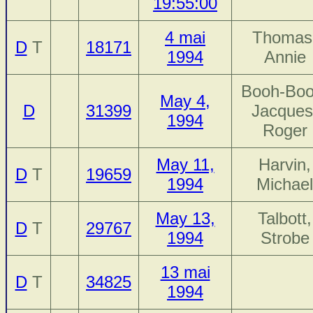
19:55:00
4 mai
Thomas
D
T
18171
1994
Annie
Booh-Boo
May 4,
D
31399
Jacques
1994
Roger
May 11,
Harvin,
D
T
19659
1994
Michael
May 13,
Talbott,
D
T
29767
1994
Strobe
13 mai
D
T
34825
1994