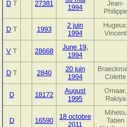
D
T
27381
Jean-
1994
Philipp
2 juin
Hugeux
D
T
1993
1994
Vincent
June 19,
V
T
28668
1994
20 juin
Braeckma
D
T
2840
1994
Colette
August
Omaar,
D
18172
1995
Rakiya
Miheto,
18 octobre
D
16590
Tatien
2011