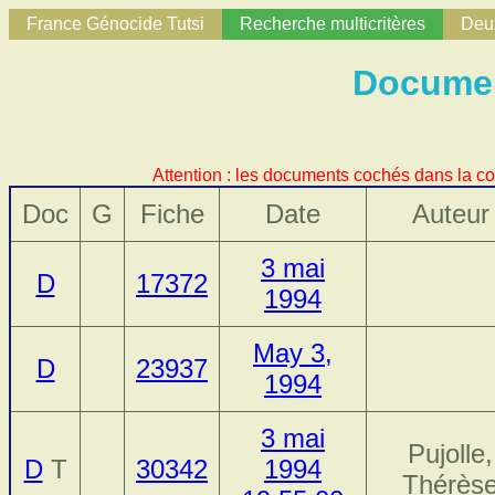
France Génocide Tutsi
Recherche multicritères
Deux
Document
Attention : les documents cochés dans la co
Doc
G
Fiche
Date
Auteur
3 mai
D
17372
1994
May 3,
D
23937
1994
3 mai
Pujolle,
D
T
30342
1994
Thérès