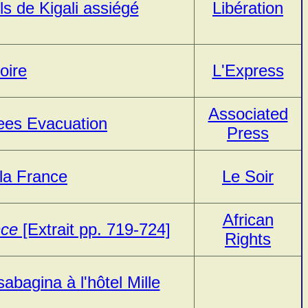
s de Kigali assiégé
Libération
oire
L'Express
Associated
ees Evacuation
Press
la France
Le Soir
African
nce
[Extrait pp. 719-724]
Rights
abagina à l'hôtel Mille