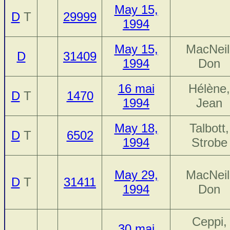
May 15,
D
T
29999
1994
May 15,
MacNeil
D
31409
1994
Don
16 mai
Hélène,
D
T
1470
1994
Jean
May 18,
Talbott,
D
T
6502
1994
Strobe
May 29,
MacNeil
D
T
31411
1994
Don
Ceppi,
30 mai